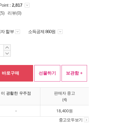
Point :
2,817
5)
리뷰(0)
자 할부
소득공제 860원
바로구매
선물하기
보관함 +
이 광활한 우주점
판매자 중고
(4)
-
18,400원
중고모두보기