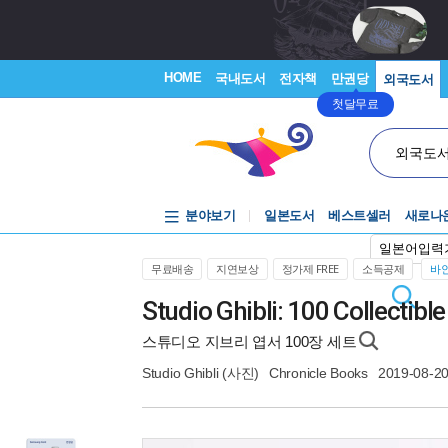
HOME
국내도서
전자책
만권당
외국도서
첫달무료
외국도
분야보기
일본도서
베스트셀러
새로나
일본어입력
무료배송
지연보상
정가제 FREE
소득공제
바인
Studio Ghibli: 100 Collectib
스튜디오 지브리 엽서 100장 세트
Studio Ghibli
(사진)
Chronicle Books
2019-08-2