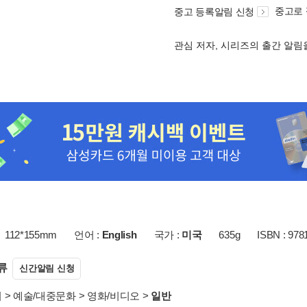
중고로
중고 등록알림 신청
관심 저자, 시리즈의 출간 알
112*155mm
언어 :
English
국가 :
미국
635g
ISBN : 978
류
신간알림 신청
서
>
예술/대중문화
>
영화/비디오
>
일반