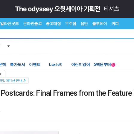
알라딘굿즈
온라인중고
중고매장
우주점
음반
블루레이
커피
서
수준별베스트
중고 외서
온책
특가도서
이벤트
Lexile®
어린이영어
5백원부터
N
수준별베스트
중고 외서
기
딩, 에디션 안내
le Postcards: Final Frames from the Feature
0