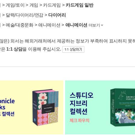
서
>
게임/토이
>
게임
>
카드게임
>
카드게임 일반
서
>
달력/다이어리/연감
>
다이어리
서
>
예술/대중문화
>
애니메이션
>
애니메이션
더보기
 많은) 외서는 해외거래처에서 제공하는 정보가 부족하여 표시하지 못
항은
1:1 상담
을 이용해 주십시오.