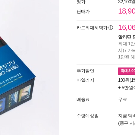
정가
32,100
18,9
판매가
16,0
카드최대혜택가
알라딘 
최대 1만
시) / 
1만원 
추가할인
최대
3,0
마일리지
190원(1
+ 5만원
배송료
무료
수령예상일
지금 택배
(중구 서