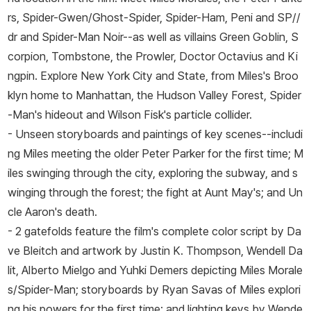
rs, Spider-Gwen/Ghost-Spider, Spider-Ham, Peni and SP//
dr and Spider-Man Noir--as well as villains Green Goblin, S
corpion, Tombstone, the Prowler, Doctor Octavius and Ki
ngpin. Explore New York City and State, from Miles's Broo
klyn home to Manhattan, the Hudson Valley Forest, Spider
-Man's hideout and Wilson Fisk's particle collider.
- Unseen storyboards and paintings of key scenes--includi
ng Miles meeting the older Peter Parker for the first time; M
iles swinging through the city, exploring the subway, and s
winging through the forest; the fight at Aunt May's; and Un
cle Aaron's death.
- 2 gatefolds feature the film's complete color script by Da
ve Bleitch and artwork by Justin K. Thompson, Wendell Da
lit, Alberto Mielgo and Yuhki Demers depicting Miles Morale
s/Spider-Man; storyboards by Ryan Savas of Miles explori
ng his powers for the first time; and lighting keys by Wende