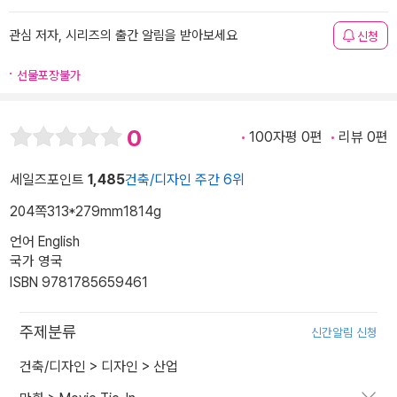
관심 저자, 시리즈의 출간 알림을 받아보세요
신청
선물포장불가
0
100자평 0편
리뷰 0편
세일즈포인트
1,485
건축/디자인 주간 6위
204쪽
313*279mm
1814g
언어 English
국가 영국
ISBN 9781785659461
주제분류
신간알림 신청
건축/디자인
>
디자인
>
산업