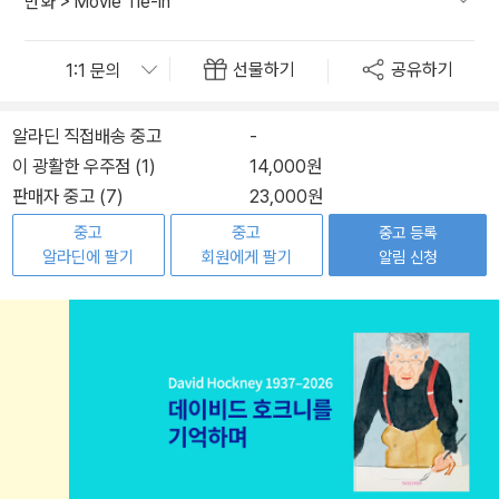
만화
>
Movie Tie-In
선물하기
공유하기
알라딘 직접배송 중고
-
이 광활한 우주점 (1)
14,000원
판매자 중고 (7)
23,000원
중고
중고
중고 등록
알라딘에 팔기
회원에게 팔기
알림 신청