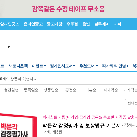
알라딘굿즈
온라인중고
중고매장
우주점
음반
블루레이
커피
서
스트
새로나온책
이벤트
정가인하도서
추천도서
작가와의 만남
북
0
개의 상품이 있습니다.
출간일순
등록일순
상품명순
평점순
리뷰순
저가격순
고가격
전체
워리스톤 키링(대기업·공기업·공무원 목표별 자격증 맞춤 추
박문각 감정평가 및 보상법규 기본서
- 감정평
대비, 제6판