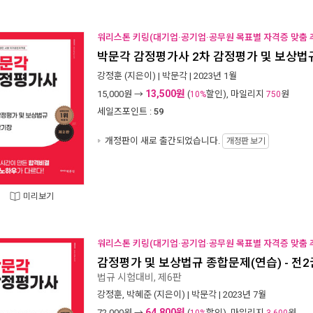
워리스톤 키링(대기업·공기업·공무원 목표별 자격증 맞춤 추
박문각 감정평가사 2차 감정평가 및 보상법
강정훈
(지은이) |
박문각
| 2023년 1월
13,500원
15,000
원 →
(
할인), 마일리지
원
10%
750
세일즈포인트 :
59
개정판이 새로 출간되었습니다.
개정판 보기
미리보기
워리스톤 키링(대기업·공기업·공무원 목표별 자격증 맞춤 추
감정평가 및 보상법규 종합문제(연습) - 전2
법규 시험대비, 제6판
강정훈
,
박혜준
(지은이) |
박문각
| 2023년 7월
64,800원
72,000
원 →
(
할인), 마일리지
원