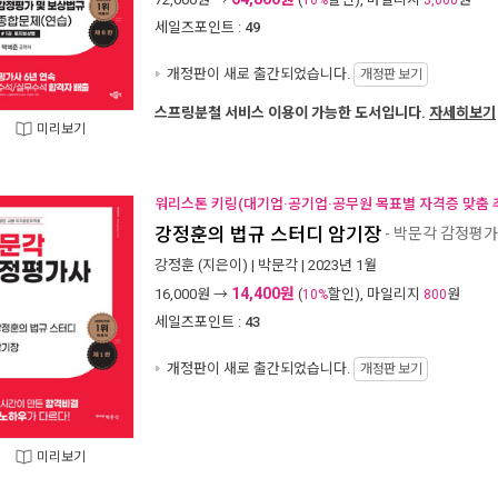
10%
3,600
세일즈포인트 :
49
개정판이 새로 출간되었습니다.
개정판 보기
스프링분철 서비스 이용이 가능한 도서입니다.
자세히보기
미리보기
워리스톤 키링(대기업·공기업·공무원 목표별 자격증 맞춤 추
강정훈의 법규 스터디 암기장
- 박문각 감정평가
강정훈
(지은이) |
박문각
| 2023년 1월
14,400원
16,000
원 →
(
할인), 마일리지
원
10%
800
세일즈포인트 :
43
개정판이 새로 출간되었습니다.
개정판 보기
미리보기