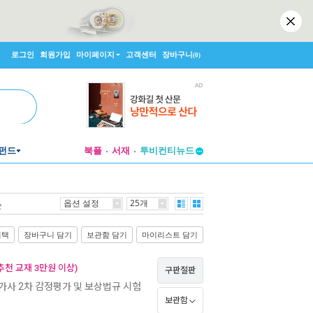
로그인
회원가입
마이페이지
고객센터
장바구니
(0)
펀드
북플
서재
투비컨티뉴드
창작플랫폼
투비컨티뉴드
옵션 설정
25개
순
선택
장바구니 담기
보관함 담기
마이리스트 담기
천 교재 3만원 이상)
구판절판
가사 2차 감정평가 및 보상법규 시험
보관함