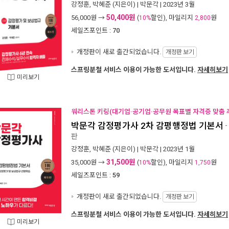
강정훈
,
박혜준
(지은이) |
박문각
| 2023년 3월
50,400원
56,000
원 →
(
할인), 마일리지
원
10%
2,800
세일즈포인트 :
70
개정판이 새로 출간되었습니다.
개정판 보기
스프링분철 서비스 이용이 가능한 도서입니다.
자세히보기
미리보기
워리스톤 키링(대기업·공기업·공무원 목표별 자격증 맞춤 추
박문각 감정평가사 2차 감평행정법 기본서
-
판
강정훈
,
박혜준
(지은이) |
박문각
| 2023년 1월
31,500원
35,000
원 →
(
할인), 마일리지
원
10%
1,750
세일즈포인트 :
59
개정판이 새로 출간되었습니다.
개정판 보기
스프링분철 서비스 이용이 가능한 도서입니다.
자세히보기
미리보기