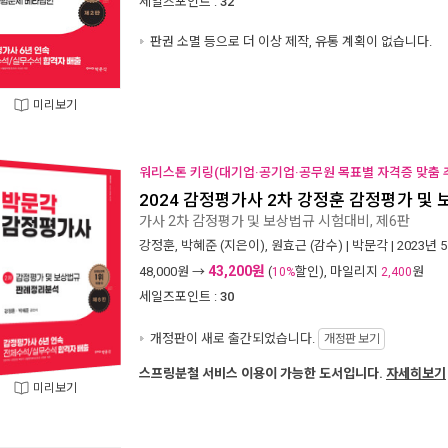
세일즈포인트 :
32
판권 소멸 등으로 더 이상 제작, 유통 계획이 없습니다.
미리보기
워리스톤 키링(대기업·공기업·공무원 목표별 자격증 맞춤 추
2024 감정평가사 2차 강정훈 감정평가 및
가사 2차 감정평가 및 보상법규 시험대비, 제6판
강정훈
,
박혜준
(지은이),
원효근
(감수) |
박문각
| 2023년 
43,200원
48,000
원 →
(
할인), 마일리지
원
10%
2,400
세일즈포인트 :
30
개정판이 새로 출간되었습니다.
개정판 보기
스프링분철 서비스 이용이 가능한 도서입니다.
자세히보기
미리보기