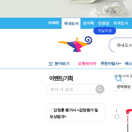
HOME
전자책
만권당
외국도서
국내도서
첫달무료
국내도
분야보기
오뒷세이아
추천마법사
베
이벤트/기획
이 분야에
1
판매량순
강정훈 평가사 <감정평가 및
1.
보상법규>