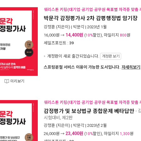
워리스톤 키링(대기업·공기업·공무원 목표별 자격증 맞춤 추
박문각 감정평가사 2차 감평행정법 암기장
강정훈
(지은이) |
박문각
| 2023년 1월
14,400원
16,000
원 →
(
할인), 마일리지
원
10%
800
세일즈포인트 :
39
개정판이 새로 출간되었습니다.
개정판 보기
스프링분철 서비스 이용이 가능한 도서입니다.
자세히보기
미리보기
워리스톤 키링(대기업·공기업·공무원 목표별 자격증 맞춤 추
감정평가 및 보상법규 종합문제 베타답안
- 
시험대비, 제2판
강정훈
(지은이) |
박문각
| 2023년 2월
23,400원
26,000
원 →
(
할인), 마일리지
원
10%
1,300