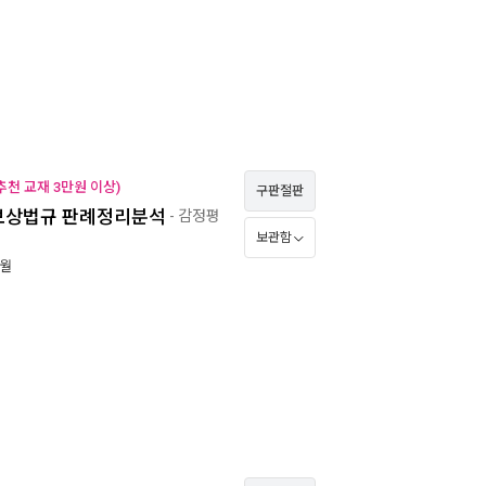
천 교재 3만원 이상)
구판절판
 보상법규 판례정리분석
- 감정평
보관함
5월