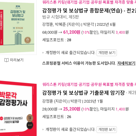
워리스톤 키링(대기업·공기업·공무원 목표별 자격증 맞춤 추
감정평가 및 보상법규 종합문제(연습) - 전2
법규 시험대비, 제5판
강정훈
,
박혜준
(지은이) |
박문각
| 2022년 6월
61,200원
68,000
원 →
(
할인), 마일리지
원
10%
3,400
세일즈포인트 :
28
개정판이 새로 출간되었습니다.
개정판 보기
미리보기
스프링분철 서비스 이용이 가능한 도서입니다.
자세히보기
워리스톤 키링(대기업·공기업·공무원 목표별 자격증 맞춤 추
감정평가 및 보상법규 기출문제 암기장
- 제2
강정훈
(지은이) |
박문각
| 2023년 1월
25,200원
28,000
원 →
(
할인), 마일리지
원
10%
1,400
세일즈포인트 :
26
개정판이 새로 출간되었습니다.
개정판 보기