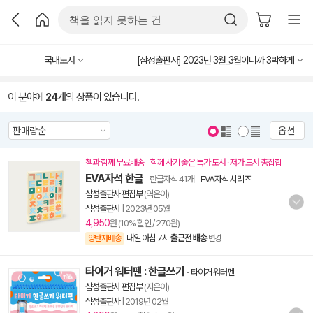
국내도서
[삼성출판사] 2023년 3월_3월이니까 3박하게
이 분야에
24
개의 상품이 있습니다.
옵션
책과 함께 무료배송 - 함께 사기 좋은 특가 도서 · 저가 도서 총집합
EVA자석 한글
- 한글자석 41개
-
EVA자석 시리즈
삼성출판사 편집부
(엮은이)
삼성출판사
|
2023년 05월
4,950
원 (10% 할인 / 270원)
내일 아침 7시
출근전 배송
양탄자배송
변경
타이거 워터펜 : 한글쓰기
-
타이거 워터펜
삼성출판사 편집부
(지은이)
삼성출판사
|
2019년 02월