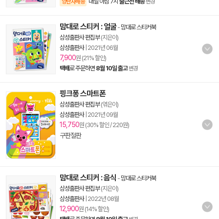
내일 아침 7시
출근전 배송
양탄자배송
변경
맘대로 스티커 : 얼굴
-
맘대로 스티커북
삼성출판사 편집부
(지은이)
삼성출판사
|
2021년 06월
7,900
원 (21% 할인)
택배
로 주문하면
8월 10일 출고
변경
핑크퐁 스마트폰
삼성출판사 편집부
(엮은이)
삼성출판사
|
2021년 09월
15,750
원 (30% 할인 / 220원)
구판절판
맘대로 스티커 : 음식
-
맘대로 스티커북
삼성출판사 편집부
(지은이)
삼성출판사
|
2022년 08월
12,900
원 (14% 할인)