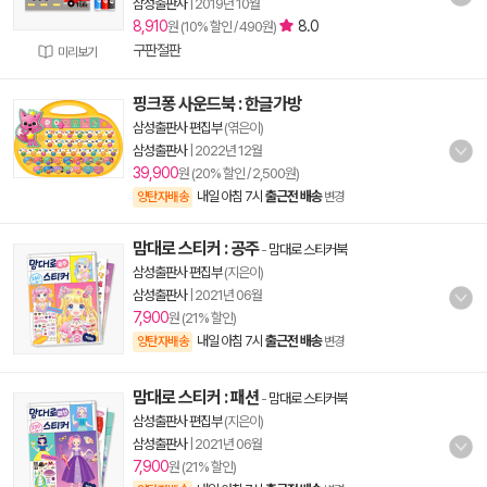
삼성출판사
|
2019년 10월
8,910
8.0
원 (10% 할인 / 490원)
구판절판
미리보기
핑크퐁 사운드북 : 한글가방
삼성출판사 편집부
(엮은이)
삼성출판사
|
2022년 12월
39,900
원 (20% 할인 / 2,500원)
내일 아침 7시
출근전 배송
양탄자배송
변경
맘대로 스티커 : 공주
-
맘대로 스티커북
삼성출판사 편집부
(지은이)
삼성출판사
|
2021년 06월
7,900
원 (21% 할인)
내일 아침 7시
출근전 배송
양탄자배송
변경
맘대로 스티커 : 패션
-
맘대로 스티커북
삼성출판사 편집부
(지은이)
삼성출판사
|
2021년 06월
7,900
원 (21% 할인)