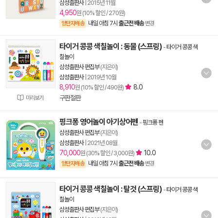
삼성출판사
|
2015년 11월
4,950
원 (10% 할인 / 270원)
내일 아침 7시
출근전 배송
양탄자배송
변경
타이거 콩콩 색칠놀이 : 동물 (스프링)
-
타이거 콩콩 색
칠놀이
삼성출판사 편집부
(지은이)
삼성출판사
|
2019년 10월
8,910
8.0
원 (10% 할인 / 490원)
구판절판
미리보기
핑크퐁 영어놀이 아기상어펜
-
핑크퐁 펜
삼성출판사 편집부
(지은이)
삼성출판사
|
2021년 08월
70,000
10.0
원 (30% 할인 / 3,000원)
내일 아침 7시
출근전 배송
양탄자배송
변경
타이거 콩콩 색칠놀이 : 탈것 (스프링)
-
타이거 콩콩 색
칠놀이
삼성출판사 편집부
(지은이)