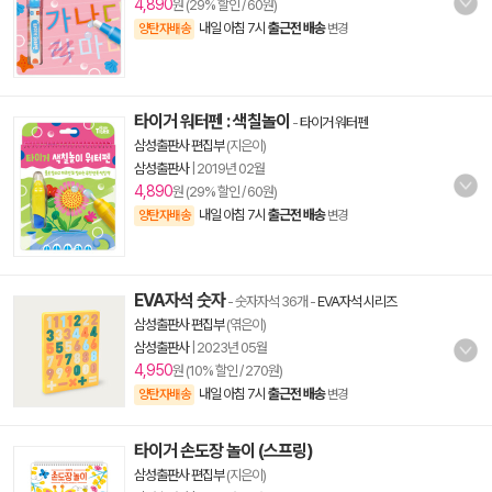
4,890
원 (29% 할인 / 60원)
내일 아침 7시
출근전 배송
양탄자배송
변경
타이거 워터펜 : 색칠놀이
-
타이거 워터펜
삼성출판사 편집부
(지은이)
삼성출판사
|
2019년 02월
4,890
원 (29% 할인 / 60원)
내일 아침 7시
출근전 배송
양탄자배송
변경
EVA자석 숫자
- 숫자자석 36개
-
EVA자석 시리즈
삼성출판사 편집부
(엮은이)
삼성출판사
|
2023년 05월
4,950
원 (10% 할인 / 270원)
내일 아침 7시
출근전 배송
양탄자배송
변경
타이거 손도장 놀이 (스프링)
삼성출판사 편집부
(지은이)