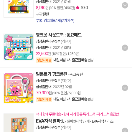
삼성출판사
|
2021년 01월
8,910
10.0
원 (10% 할인 / 490원)
구판절판
부록 : 잉크패드 1개 (7가지 색)
핑크퐁 사운드북 : 동요패드
삼성출판사 편집부
(엮은이)
삼성출판사
|
2021년 05월
22,500
원 (10% 할인 / 1,250원)
내일 아침 7시
출근전 배송
양탄자배송
변경
말문트기 핑크퐁펜
-
핑크퐁 펜
삼성출판사 편집부
(지은이)
삼성출판사
|
2022년 02월
79,900
원 (20% 할인 / 5,000원)
내일 아침 7시
출근전 배송
양탄자배송
변경
책과 함께 무료배송 - 함께 사기 좋은 특가 도서 · 저가 도서 총집합
EVA자석 알파벳
- 알파벳자석 37개
-
EVA자석 시리즈
삼성출판사 편집부
(엮은이)