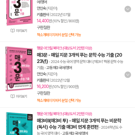
어/영어
안인숙
(지은이)
키출판사
|
2022년 07월
14,400
원 (10% 할인 / 800원)
구판절판
미리보기
책소개페이지에서 분철 선택 가능
행운 아크릴 북마크 (대상도서 2만원 이상)
매3문 - 매일 지문 3개씩 푸는 문학 수능 기출 (20
23년)
- 2024 수능 국어 영역 문학 대비 (‘매3비’ 짝꿍 문학 수능
기출)
-
고등 매3 국어/영어
안인숙
(지은이)
키출판사
|
2022년 12월
16,200
원 (10% 할인 / 900원)
구판절판
미리보기
책소개페이지에서 분철 선택 가능
행운 아크릴 북마크 (대상도서 2만원 이상)
매3비Ⅱ(매3비 투) - 매일 지문 3개씩 푸는 비문학
(독서) 수능 기출 매3비 연계 훈련편
- 2024학년도 수
능 국어 영역 대비
-
고등 매3 국어/영어