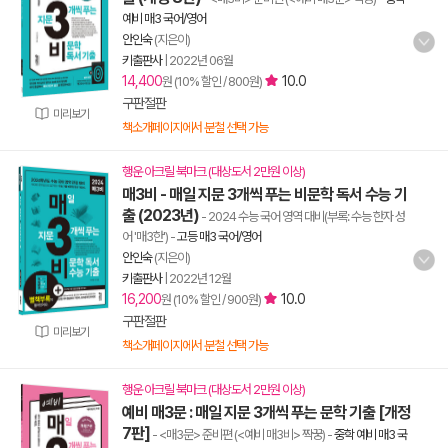
예비 매3 국어/영어
안인숙
(지은이)
키출판사
|
2022년 06월
14,400
10.0
원 (10% 할인 / 800원)
구판절판
미리보기
책소개페이지에서 분철 선택 가능
행운 아크릴 북마크 (대상도서 2만원 이상)
매3비 - 매일 지문 3개씩 푸는 비문학 독서 수능 기
출 (2023년)
- 2024 수능 국어 영역 대비(부록: 수능 한자 성
어 '매3한')
-
고등 매3 국어/영어
안인숙
(지은이)
키출판사
|
2022년 12월
16,200
10.0
원 (10% 할인 / 900원)
구판절판
미리보기
책소개페이지에서 분철 선택 가능
행운 아크릴 북마크 (대상도서 2만원 이상)
예비 매3문 : 매일 지문 3개씩 푸는 문학 기출 [개정
7판]
- <매3문> 준비편 (<예비 매3비> 짝꿍)
-
중학 예비 매3 국