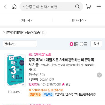
국내도서
매3 시리즈
이 분야에
18
개의 상품이 있습니다.
옵션
오답 유형 체크리스트
중학 매3비 : 매일 지문 3개씩 훈련하는 비문학 독
서 기출
- 수능까지 연결되는 중학 비문학 독해 훈련
-
중학 매3
시리즈
안인숙
(지은이)
키출판사
|
2021년 10월
12,600
8.8
원 (10% 할인 / 700원)
책소개페이지에서 분철 선택 가능
미리보기
8월 10일 (월) 아침 7시
출근전 배송
양탄자배송
주말특급
변경