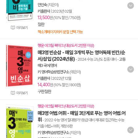
안인숙
(지은이)
키출판사
|
2023년 02월
13,500
원 (10% 할인 / 750원)
절판
미리보기
책소개페이지에서 분철 선택 가능
행운 아크릴 북마크 (대상도서 2만원 이상)
매3영 빈순삽 - 매일 3개씩 푸는 영어독해 빈칸/순
서/삽입 (2024년용)
- 2024 수능 고난도 집중 대비
-
고등
매3 국어/영어
키 영어학습방법연구소
(엮은이)
키출판사
|
2022년 12월
14,400
원 (10% 할인 / 800원)
구판절판
미리보기
행운 아크릴 북마크 (대상도서 2만원 이상)
매3영 어법.어휘 - 매일 3단계로 푸는 영어 어법.어
휘
- 2022 수능 영어 절대평가 1등급 대비 제대로 접근하는 수능
기출 어법+어휘, 개정 6판
키 영어학습방법연구소
(지은이)