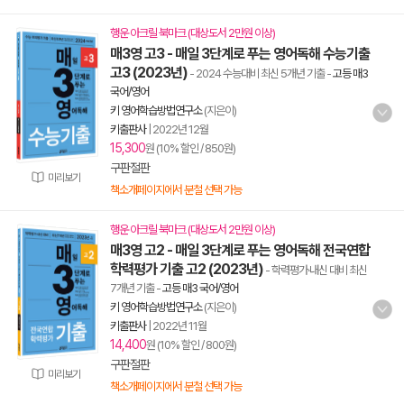
행운 아크릴 북마크 (대상도서 2만원 이상)
매3영 고3 - 매일 3단계로 푸는 영어독해 수능기출
고3 (2023년)
- 2024 수능대비 최신 5개년 기출
-
고등 매3
국어/영어
키 영어학습방법연구소
(지은이)
키출판사
|
2022년 12월
15,300
원 (10% 할인 / 850원)
구판절판
미리보기
책소개페이지에서 분철 선택 가능
행운 아크릴 북마크 (대상도서 2만원 이상)
매3영 고2 - 매일 3단계로 푸는 영어독해 전국연합
학력평가 기출 고2 (2023년)
- 학력평가·내신 대비 최신
7개년 기출
-
고등 매3 국어/영어
키 영어학습방법연구소
(지은이)
키출판사
|
2022년 11월
14,400
원 (10% 할인 / 800원)
구판절판
미리보기
책소개페이지에서 분철 선택 가능