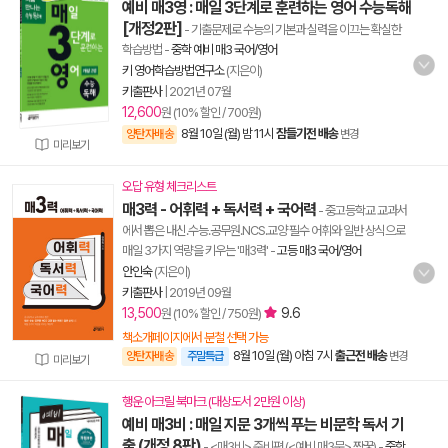
예비 매3영 : 매일 3단계로 훈련하는 영어 수능독해
[개정2판]
- 기출문제로 수능의 기본과 실력을 이끄는 확실한
학습방법
-
중학 예비 매3 국어/영어
키 영어학습방법연구소
(지은이)
키출판사
|
2021년 07월
12,600
원 (10% 할인 / 700원)
8월 10일 (월) 밤 11시
잠들기전 배송
양탄자배송
변경
미리보기
오답 유형 체크리스트
매3력 - 어휘력 + 독서력 + 국어력
- 중고등학교 교과서
에서 뽑은 내신.수능.공무원.NCS.교양 필수 어휘와 일반 상식으로
매일 3가지 역량을 키우는 '매3력'
-
고등 매3 국어/영어
안인숙
(지은이)
키출판사
|
2019년 09월
13,500
9.6
원 (10% 할인 / 750원)
책소개페이지에서 분철 선택 가능
8월 10일 (월) 아침 7시
출근전 배송
양탄자배송
주말특급
변경
미리보기
행운 아크릴 북마크 (대상도서 2만원 이상)
예비 매3비 : 매일 지문 3개씩 푸는 비문학 독서 기
출 (개정 8판)
- <매3비> 준비편 (<예비 매3문> 짝꿍)
-
중학