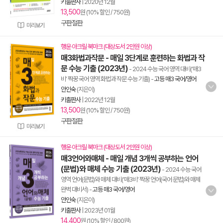
키출판사
|
2020년 12월
13,500
원 (10% 할인 / 750원)
구판절판
미리보기
행운 아크릴 북마크 (대상도서 2만원 이상)
매3화법과작문 - 매일 3단계로 훈련하는 화법과 작
문 수능 기출 (2023년)
- 2024 수능 국어 영역 대비(‘매3
비’ 짝꿍 국어 영역 화법과 작문 수능 기출)
-
고등 매3 국어/영어
안인숙
(지은이)
키출판사
|
2022년 12월
13,500
원 (10% 할인 / 750원)
구판절판
미리보기
행운 아크릴 북마크 (대상도서 2만원 이상)
매3언어와매체 - 매일 개념 3개씩 공부하는 언어
(문법)와 매체 수능 기출 (2023년)
- 2024 수능 국어
영역 언어(문법)와 매체 대비(‘매3비’ 짝꿍 언어(국어 문법)와 매체
완벽 대비서)
-
고등 매3 국어/영어
안인숙
(지은이)
키출판사
|
2023년 01월
14,400
원 (10% 할인 / 800원)