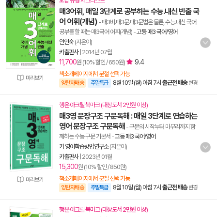
오답 유형 체크리스트
매3어휘, 매일 3단계로 공부하는 수능.내신 빈출 국
어 어휘(개념)
- 매3비.매3문.매3문법은 물론, 수능.내신 국어
공부를 할 때는 매3국어 어휘(개념)
-
고등 매3 국어/영어
안인숙
(지은이)
키출판사
|
2014년 07월
11,700
9.4
원 (10% 할인 / 650원)
책소개페이지에서 분철 선택 가능
미리보기
8월 10일 (월) 아침 7시
출근전 배송
양탄자배송
주말특급
변경
행운 아크릴 북마크 (대상도서 2만원 이상)
매3영 문장구조 구문독해 : 매일 3단계로 연습하는
영어 문장구조 구문독해
- 구문의 시작부터 마무리까지 함
께하는 수능 구문 기본서
-
고등 매3 국어/영어
키 영어학습방법연구소
(지은이)
키출판사
|
2023년 01월
15,300
원 (10% 할인 / 850원)
책소개페이지에서 분철 선택 가능
미리보기
8월 10일 (월) 아침 7시
출근전 배송
양탄자배송
주말특급
변경
행운 아크릴 북마크 (대상도서 2만원 이상)