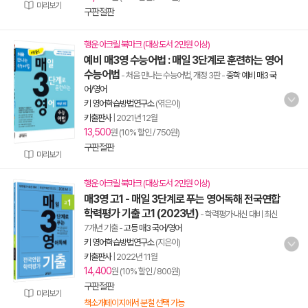
미리보기
구판절판
행운 아크릴 북마크 (대상도서 2만원 이상)
예비 매3영 수능어법 : 매일 3단계로 훈련하는 영어
수능어법
- 처음 만나는 수능어법, 개정 3판
-
중학 예비 매3 국
어/영어
키 영어학습방법연구소
(엮은이)
키출판사
|
2021년 12월
13,500
원 (10% 할인 / 750원)
구판절판
미리보기
행운 아크릴 북마크 (대상도서 2만원 이상)
매3영 고1 - 매일 3단계로 푸는 영어독해 전국연합
학력평가 기출 고1 (2023년)
- 학력평가·내신 대비 최신
7개년 기출
-
고등 매3 국어/영어
키 영어학습방법연구소
(지은이)
키출판사
|
2022년 11월
14,400
원 (10% 할인 / 800원)
구판절판
미리보기
책소개페이지에서 분철 선택 가능