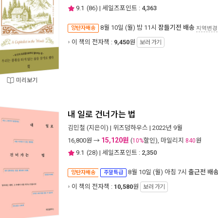
9.1
(
86
) | 세일즈포인트 :
4,363
8월 10일 (월) 밤 11시
잠들기전 배송
양탄자배송
지역변경
이 책의 전자책 :
9,450
원
보러 가기
미리보기
내 일로 건너가는 법
김민철
(지은이) |
위즈덤하우스
| 2022년 9월
15,120원
16,800
원 →
(
할인), 마일리지
원
10%
840
9.1
(
28
) | 세일즈포인트 :
2,350
8월 10일 (월) 아침 7시
출근전 배
양탄자배송
주말특급
이 책의 전자책 :
10,580
원
보러 가기