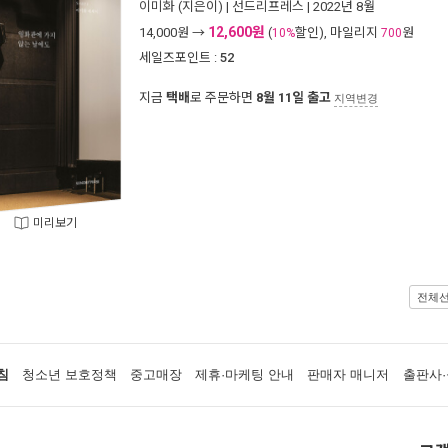
이미화
(지은이) |
선드리프레스
| 2022년 8월
12,600원
14,000
원 →
(
할인), 마일리지
원
10%
700
세일즈포인트 :
52
지금
택배
로 주문하면
8월 11일 출고
지역변경
미리보기
전체
침
청소년 보호정책
중고매장
제휴·마케팅 안내
판매자 매니저
출판사·