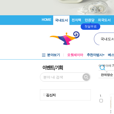
HOME
전자책
만권당
외국도서
국내도서
첫달무료
국내도
분야보기
오뒷세이아
추천마법사
베
이벤트/기획
이 분야에
7
판매량순
김신지
1.