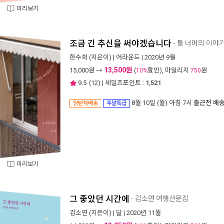
미리보기
조금 긴 추신을 써야겠습니다
- 틀 너머의 이야
한수희
(지은이) |
어라운드
| 2020년 9월
13,500원
15,000
원 →
(
할인), 마일리지
원
10%
750
9.5
(
12
) | 세일즈포인트 :
1,521
8월 10일 (월) 아침 7시
출근전 배
양탄자배송
주말특급
미리보기
그 좋았던 시간에
- 김소연 여행산문집
김소연
(지은이) |
달
| 2020년 11월