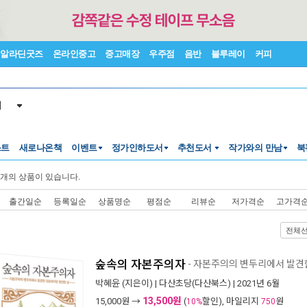
알라딘굿즈
온라인중고
중고매장
우주점
음반
블루레이
커피
서
스트
새로나온책
이벤트
정가인하도서
추천도서
작가와의 만남
북
개의 상품이 있습니다.
출간일순
등록일순
상품명순
평점순
리뷰순
저가격순
고가격
전체
숲속의 자본주의자
- 자본주의의 변두리에서 발견
박혜윤
(지은이) |
다산초당(다산북스)
| 2021년 6월
13,500원
15,000
원 →
(
할인), 마일리지
원
10%
750