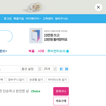
로그인
회원가입
마이페이지
고객센터
장바구니
(0)
펀드
북플
서재
투비컨티뉴드
창작플랫폼
투비컨티뉴드
옵션 설정
25개
순
선택
장바구니 담기
보관함 담기
마이리스트 담기
한 단순하고 완전한 삶
Choice
장바구니
바로구매