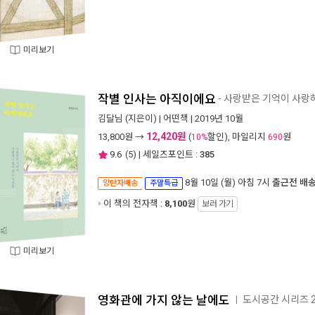
미리보기
작별 인사는 아직이에요
- 사랑받은 기억이 사랑
김달님
(지은이) |
어떤책
| 2019년 10월
12,420원
13,800
원 →
(
할인), 마일리지
원
10%
690
9.6
(
5
) | 세일즈포인트 :
385
8월 10일 (월) 아침 7시
출근전 배
양탄자배송
주말특급
이 책의 전자책 :
8,100
원
보러 가기
미리보기
영화관에 가지 않는 날에도
도시공간 시리즈 
ㅣ