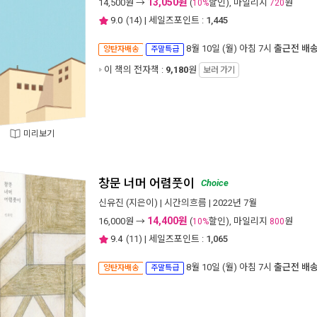
13,050원
14,500
원 →
(
할인), 마일리지
원
10%
720
9.0
(
14
) | 세일즈포인트 :
1,445
8월 10일 (월) 아침 7시
출근전 배
양탄자배송
주말특급
이 책의 전자책 :
9,180
원
보러 가기
미리보기
창문 너머 어렴풋이
Choice
신유진
(지은이) |
시간의흐름
| 2022년 7월
14,400원
16,000
원 →
(
할인), 마일리지
원
10%
800
9.4
(
11
) | 세일즈포인트 :
1,065
8월 10일 (월) 아침 7시
출근전 배
양탄자배송
주말특급