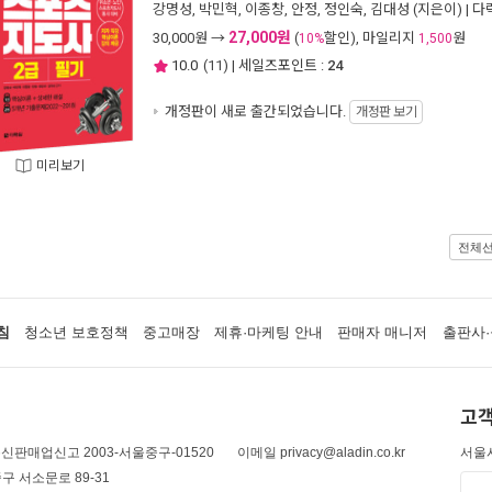
강명성
,
박민혁
,
이종창
,
안정
,
정인숙
,
김대성
(지은이) |
다
27,000원
30,000
원 →
(
할인), 마일리지
원
10%
1,500
10.0
(
11
) | 세일즈포인트 :
24
개정판이 새로 출간되었습니다.
개정판 보기
미리보기
전체
침
청소년 보호정책
중고매장
제휴·마케팅 안내
판매자 매니저
출판사·
고객
신판매업신고 2003-서울중구-01520
이메일 privacy@aladin.co.kr
서울시
구 서소문로 89-31