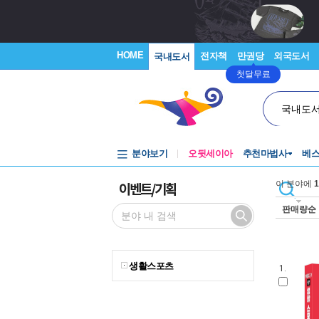
HOME
전자책
만권당
외국도서
국내도서
첫달무료
국내도
분야보기
오뒷세이아
추천마법사
베
이벤트/기획
이 분야에
1
판매량순
생활스포츠
1.