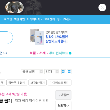
로그인
회원가입
마이페이지
고객센터
장바구니
(0)
펀드
북플
서재
투비컨티뉴드
창작플랫폼
투비컨티뉴드
옵션 설정
25개
순
선택
장바구니 담기
보관함 담기
마이리스트 담기
천 교재 3만원 이상)
구판절판
급 필기
- 저자 직강 핵심이론 강의
보관함