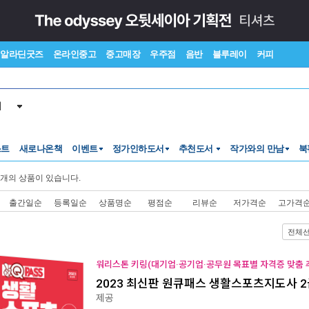
알라딘굿즈
온라인중고
중고매장
우주점
음반
블루레이
커피
서
스트
새로나온책
이벤트
정가인하도서
추천도서
작가와의 만남
북
개의 상품이 있습니다.
출간일순
등록일순
상품명순
평점순
리뷰순
저가격순
고가격
전체
워리스톤 키링(대기업·공기업·공무원 목표별 자격증 맞춤 추
2023 최신판 원큐패스 생활스포츠지도사 2
제공