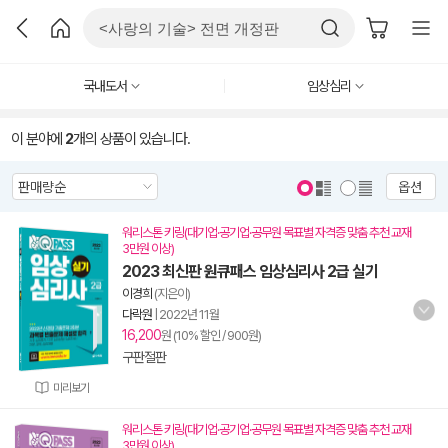
국내도서
임상심리
이 분야에
2
개의 상품이 있습니다.
옵션
워리스톤 키링(대기업·공기업·공무원 목표별 자격증 맞춤 추천 교재
3만원 이상)
2023 최신판 원큐패스 임상심리사 2급 실기
이경희
(지은이)
다락원
|
2022년 11월
16,200
원 (10% 할인 / 900원)
구판절판
미리보기
워리스톤 키링(대기업·공기업·공무원 목표별 자격증 맞춤 추천 교재
3만원 이상)