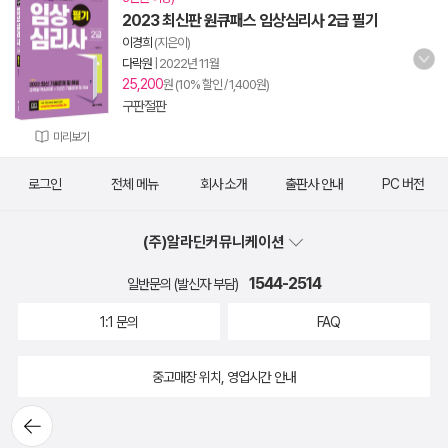
2023 최신판 원큐패스 임상심리사 2급 필기
이경희
(지은이)
다락원
|
2022년 11월
25,200
원 (10% 할인 / 1,400원)
구판절판
미리보기
로그인
전체 메뉴
회사 소개
출판사 안내
PC 버전
(주)알라딘커뮤니케이션
1544-2514
일반문의 (발신자 부담)
1:1 문의
FAQ
중고매장 위치, 영업시간 안내
뒤로가
기