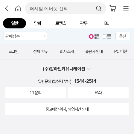
일반
만화
로맨스
판무
BL
옵션
로그인
전체 메뉴
회사 소개
출판사 안내
PC 버전
(주)알라딘커뮤니케이션
1544-2514
일반문의 (발신자 부담)
1:1 문의
FAQ
중고매장 위치, 영업시간 안내