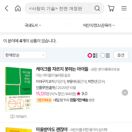
국내도서
어린이/청소년/육아
이 분야에
4
개의 상품이 있습니다.
옵션
케이크를 자르지 못하는 아이들
- 모든 것이 왜곡되어 보
이는 아이들의 놀라운 실상
미야구치 코지
(지은이),
부윤아
(옮긴이),
박찬선
(감수)
인플루엔셜(주)
|
2020년 10월
15,120
9.0
원 (10% 할인 / 840원)
내일 밤 11시
잠들기전 배송
양탄자배송
변경
미리보기
미움받아도 괜찮아
- 어린이를 위한 용기의 심리학