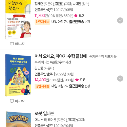
황재연
(지은이),
김완진
(그림),
박예진
(감수)
인플루엔셜(주)
|
2017년 05월
11,700
9.2
원 (10% 할인 / 650원)
내일 아침 7시
출근전 배송
양탄자배송
변경
미리보기
어서 오세요, 이야기 수학 클럽에
- 숨겨진 수학 세포가 톡
톡 깨어나는 특별한 수학 시간
김민형
(지은이)
인플루엔셜(주)
|
2022년 08월
14,400
9.8
원 (10% 할인 / 800원)
내일 아침 7시
출근전 배송
양탄자배송
변경
미리보기
로봇 일레븐
데니스 홍
,
홍이산
(지은이),
정용환
(그림)
인플루엔셜(주)
|
2019년 04월