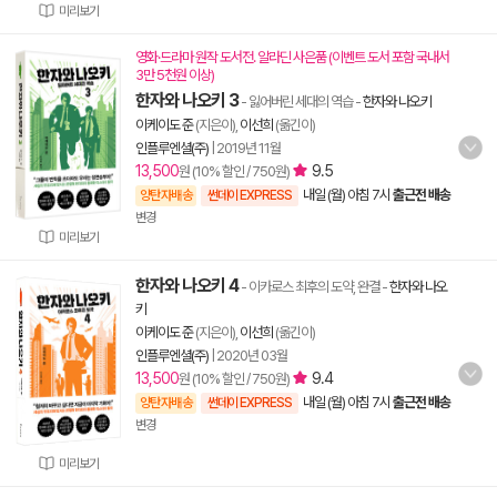
미리보기
영화·드라마 원작 도서전. 알라딘 사은품 (이벤트 도서 포함 국내서
3만 5천원 이상)
한자와 나오키 3
- 잃어버린 세대의 역습
-
한자와 나오키
이케이도 준
(지은이),
이선희
(옮긴이)
인플루엔셜(주)
|
2019년 11월
13,500
9.5
원 (10% 할인 / 750원)
내일 (월) 아침 7시
출근전 배송
양탄자배송
썬데이 EXPRESS
변경
미리보기
한자와 나오키 4
- 이카로스 최후의 도약, 완결
-
한자와 나오
키
이케이도 준
(지은이),
이선희
(옮긴이)
인플루엔셜(주)
|
2020년 03월
13,500
9.4
원 (10% 할인 / 750원)
내일 (월) 아침 7시
출근전 배송
양탄자배송
썬데이 EXPRESS
변경
미리보기