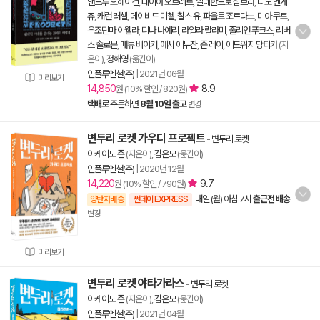
앤드루 오헤이건
,
테이아 오브레트
,
알레한드로 삼브라
,
디노 멘게
츄
,
캐런 러셀
,
데이비드 미첼
,
찰스 유
,
파올로 조르다노
,
미아 쿠토
,
우조딘마 이웰라
,
디나 나예리
,
라일라 랄라미
,
줄리언 푸크스
,
리버
스 솔로몬
,
매튜 베이커
,
에시 에두잔
,
존 레이
,
에드위지 당티카
(지
은이),
정해영
(옮긴이)
인플루엔셜(주)
|
2021년 06월
미리보기
14,850
8.9
원 (10% 할인 / 820원)
택배
로 주문하면
8월 10일 출고
변경
변두리 로켓 가우디 프로젝트
-
변두리 로켓
이케이도 준
(지은이),
김은모
(옮긴이)
인플루엔셜(주)
|
2020년 12월
14,220
9.7
원 (10% 할인 / 790원)
내일 (월) 아침 7시
출근전 배송
양탄자배송
썬데이 EXPRESS
변경
미리보기
변두리 로켓 야타가라스
-
변두리 로켓
이케이도 준
(지은이),
김은모
(옮긴이)
인플루엔셜(주)
|
2021년 04월