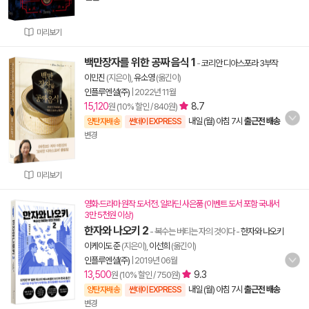
미리보기
백만장자를 위한 공짜 음식 1
-
코리안 디아스포라 3부작
이민진
(지은이),
유소영
(옮긴이)
인플루엔셜(주)
|
2022년 11월
15,120
8.7
원 (10% 할인 / 840원)
내일 (월) 아침 7시
출근전 배송
양탄자배송
썬데이 EXPRESS
변경
미리보기
영화·드라마 원작 도서전. 알라딘 사은품 (이벤트 도서 포함 국내서
3만 5천원 이상)
한자와 나오키 2
- 복수는 버티는 자의 것이다
-
한자와 나오키
이케이도 준
(지은이),
이선희
(옮긴이)
인플루엔셜(주)
|
2019년 06월
13,500
9.3
원 (10% 할인 / 750원)
내일 (월) 아침 7시
출근전 배송
양탄자배송
썬데이 EXPRESS
변경