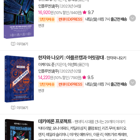
인플루엔셜(주)
|
2023년 04월
16,920
9.7
원 (10% 할인 / 940원)
내일 (월) 아침 7시
출근전 배송
양탄자배송
썬데이 EXPRESS
변경
미리보기
한자와 나오키 : 아를르캥과 어릿광대
-
한자와 나오키
이케이도 준
(지은이),
이선희
(옮긴이)
인플루엔셜(주)
|
2022년 02월
14,220
9.5
원 (10% 할인 / 790원)
내일 (월) 아침 7시
출근전 배송
양탄자배송
썬데이 EXPRESS
변경
미리보기
데카메론 프로젝트
- 팬데믹 시대를 건너는 29개의 이야기
빅터 라발
,
모나 아와드
,
카밀라 샴지
,
콜럼 토빈
,
리즈 무어
,
토미 오
렌지
,
레일라 슬리마니
,
마거릿 애트우드
,
이윤 리
,
에트가르 케레트
,