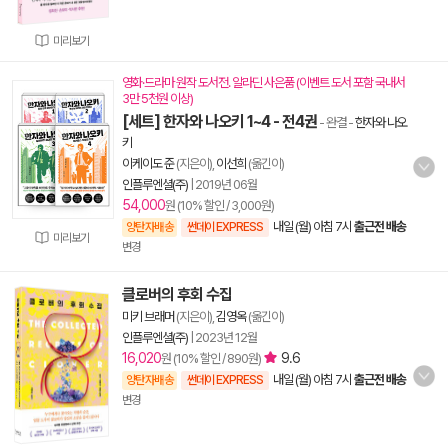
미리보기
영화·드라마 원작 도서전. 알라딘 사은품 (이벤트 도서 포함 국내서
3만 5천원 이상)
[세트] 한자와 나오키 1~4 - 전4권
- 완결
-
한자와 나오
키
이케이도 준
(지은이),
이선희
(옮긴이)
인플루엔셜(주)
|
2019년 06월
54,000
원 (10% 할인 / 3,000원)
내일 (월) 아침 7시
출근전 배송
양탄자배송
썬데이 EXPRESS
미리보기
변경
클로버의 후회 수집
미키 브래머
(지은이),
김영옥
(옮긴이)
인플루엔셜(주)
|
2023년 12월
16,020
9.6
원 (10% 할인 / 890원)
내일 (월) 아침 7시
출근전 배송
양탄자배송
썬데이 EXPRESS
변경