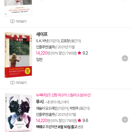
미리보기
세이프
S. K. 바넷
(지은이),
김효정
(옮긴이)
인플루엔셜(주)
|
2021년 11월
14,220
9.2
원 (10% 할인 / 790원)
절판
미리보기
뉴욕타임즈 선정 최고의 스릴러 소설 50선
푸시
- 내 것이 아닌 아이
애슐리 오드레인
(지은이),
박현주
(옮긴이)
인플루엔셜(주)
|
2021년 07월
14,220
9.6
원 (10% 할인 / 790원)
택배
로 주문하면
8월 10일 출고
변경