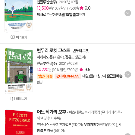
인플루엔셜(주)
|
2020년 07월
13,500
9.0
원 (10% 할인 / 750원)
택배
로 주문하면
8월 10일 출고
변경
미리보기
변두리 로켓 고스트
-
변두리 로켓
이케이도 준
(지은이),
김은모
(옮긴이)
인플루엔셜(주)
|
2021년 02월
14,220
9.5
원 (10% 할인 / 790원)
내일 (월) 아침 7시
출근전 배송
양탄자배송
썬데이 EXPRESS
변경
미리보기
어느 작가의 오후
- 피츠제럴드 후기 작품집 (무라카미 하루키
해설 및 후기 수록)
프랜시스 스콧 피츠제럴드
(지은이),
무라카미 하루키
(엮은이),
서
창렬
,
민경욱
(옮긴이)