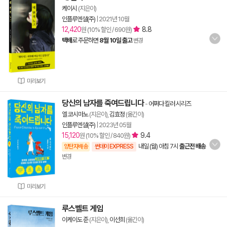
케이시
(지은이)
인플루엔셜(주)
|
2021년 10월
12,420
8.8
원 (10% 할인 / 690원)
택배
로 주문하면
8월 10일 출고
변경
미리보기
당신의 남자를 죽여드립니다
-
어쩌다 킬러 시리즈
엘 코시마노
(지은이),
김효정
(옮긴이)
인플루엔셜(주)
|
2023년 05월
15,120
9.4
원 (10% 할인 / 840원)
내일 (월) 아침 7시
출근전 배송
양탄자배송
썬데이 EXPRESS
변경
미리보기
루스벨트 게임
이케이도 준
(지은이),
이선희
(옮긴이)