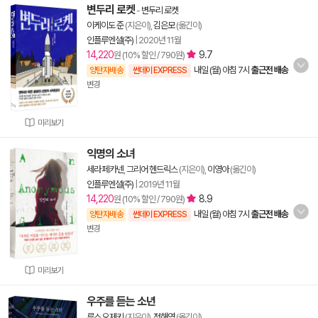
변두리 로켓
-
변두리 로켓
이케이도 준
(지은이),
김은모
(옮긴이)
인플루엔셜(주)
|
2020년 11월
14,220
9.7
원 (10% 할인 / 790원)
내일 (월) 아침 7시
출근전 배송
양탄자배송
썬데이 EXPRESS
변경
미리보기
익명의 소녀
세라 페카넨
,
그리어 헨드릭스
(지은이),
이영아
(옮긴이)
인플루엔셜(주)
|
2019년 11월
14,220
8.9
원 (10% 할인 / 790원)
내일 (월) 아침 7시
출근전 배송
양탄자배송
썬데이 EXPRESS
변경
미리보기
우주를 듣는 소년
루스 오제키
(지은이),
정해영
(옮긴이)