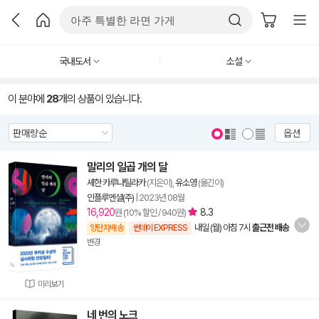
국내도서
소설
이 분야에
28
개의 상품이 있습니다.
옵션
말리의 일곱 개의 달
셰한 카루나틸라카
(지은이),
유소영
(옮긴이)
인플루엔셜(주)
|
2023년 08월
16,920
8.3
원 (10% 할인 / 940원)
내일 (월) 아침 7시
출근전 배송
양탄자배송
썬데이 EXPRESS
변경
미리보기
네 번의 노크