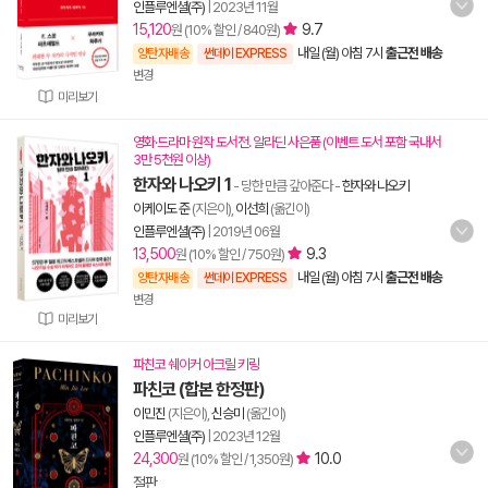
인플루엔셜(주)
|
2023년 11월
15,120
9.7
원 (10% 할인 / 840원)
내일 (월) 아침 7시
출근전 배송
양탄자배송
썬데이 EXPRESS
변경
미리보기
영화·드라마 원작 도서전. 알라딘 사은품 (이벤트 도서 포함 국내서
3만 5천원 이상)
한자와 나오키 1
- 당한 만큼 갚아준다
-
한자와 나오키
이케이도 준
(지은이),
이선희
(옮긴이)
인플루엔셜(주)
|
2019년 06월
13,500
9.3
원 (10% 할인 / 750원)
내일 (월) 아침 7시
출근전 배송
양탄자배송
썬데이 EXPRESS
변경
미리보기
파친코 쉐이커 아크릴 키링
파친코 (합본 한정판)
이민진
(지은이),
신승미
(옮긴이)
인플루엔셜(주)
|
2023년 12월
24,300
10.0
원 (10% 할인 / 1,350원)
절판