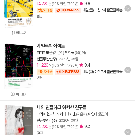
14,220
9.6
원 (10% 할인 / 790원)
내일 (월) 아침 7시
출근전 배송
양탄자배송
썬데이 EXPRESS
변경
미리보기
샤일록의 아이들
이케이도 준
(지은이),
민경욱
(옮긴이)
인플루엔셜(주)
|
2022년 05월
14,220
9.4
원 (10% 할인 / 790원)
내일 (월) 아침 7시
출근전 배송
양탄자배송
썬데이 EXPRESS
변경
미리보기
나의 친절하고 위험한 친구들
그리어 헨드릭스
,
세라 페카넨
(지은이),
이영아
(옮긴이)
인플루엔셜(주)
|
2020년 09월
14,220
9.3
원 (10% 할인 / 790원)
절판