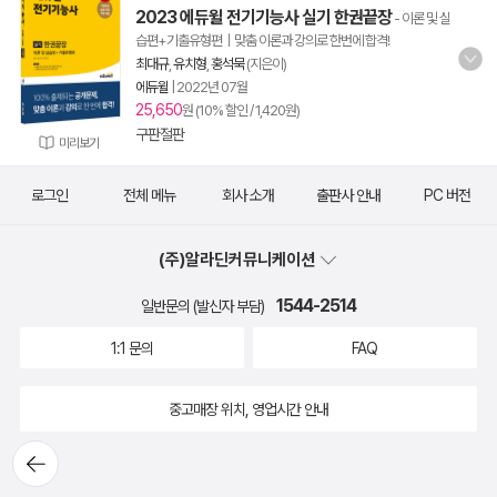
2023 에듀윌 전기기능사 실기 한권끝장
- 이론 및 실
습편+기출유형편｜맞춤 이론과 강의로 한번에 합격!
최대규
,
유치형
,
홍석묵
(지은이)
에듀윌
|
2022년 07월
25,650
원 (10% 할인 / 1,420원)
구판절판
미리보기
로그인
전체 메뉴
회사 소개
출판사 안내
PC 버전
(주)알라딘커뮤니케이션
1544-2514
일반문의 (발신자 부담)
1:1 문의
FAQ
중고매장 위치, 영업시간 안내
뒤로가
기