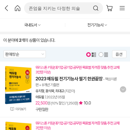
국내도서
전기기능사
이 분야에
2
개의 상품이 있습니다.
옵션
워리스톤 키링(대기업·공기업·공무원 목표별 자격증 맞춤 추천 교재
3만원 이상)
2023 에듀윌 전기기능사 필기 한권끝장
- 핵심이론
편 + 8개년 기출편
유치형
,
홍석묵
,
최대규
(지은이)
에듀윌
|
2022년 05월
22,500
10.0
원 (10% 할인 / 1,250원)
미리보기
구판절판
워리스톤 키링(대기업·공기업·공무원 목표별 자격증 맞춤 추천 교재
3만원 이상)