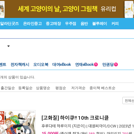
알라딘굿즈
온라인중고
중고매장
우주점
음반
블루레이
커피
벤트
전자책캐시
오디오북
대여eBook
연재eBook
만권당
N
N
개의 상품이 있습니다.
출간일순
등록일순
상품명순
평점순
저가격순
종이책 베스트순
전체
[고화질] 하이큐!! 10th 크로니클
후루다테 하루이치
(지은이) |
대원씨아이/DCW
| 2023년 
15,000원
(종이책 정가 대비
할인), 마일리지
원