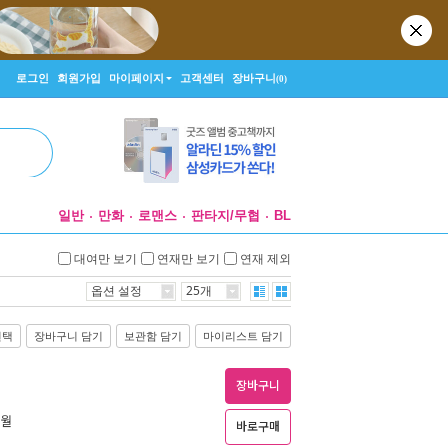
로그인
회원가입
마이페이지
고객센터
장바구니
(0)
일반
만화
로맨스
판타지/무협
BL
대여만 보기
연재만 보기
연재 제외
옵션 설정
25개
선택
장바구니 담기
보관함 담기
마이리스트 담기
장바구니
1월
바로구매