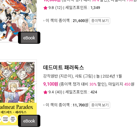
38%
750
9.8
(
12
) | 세일즈포인트 :
1,349
이 책의 종이책 :
21,600
원
종이책 보기
데드미트 패러독스
강착원반
(지은이),
사토
(그림) |
놀
| 2024년 1월
9,100원
(종이책 정가 대비
할인), 마일리지
원
30%
450
9.4
(
40
) | 세일즈포인트 :
424
이 책의 종이책 :
11,700
원
종이책 보기