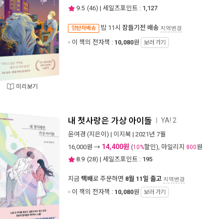
9.5
(
46
) | 세일즈포인트 :
1,127
밤 11시
잠들기전 배송
양탄자배송
지역변경
이 책의 전자책 :
10,080
원
보러 가기
미리보기
내 첫사랑은 가상 아이돌
YA! 2
ㅣ
윤여경
(지은이) |
이지북
| 2021년 7월
14,400원
16,000
원 →
(
할인), 마일리지
원
10%
800
8.9
(
28
) | 세일즈포인트 :
195
지금
택배
로 주문하면
8월 11일 출고
지역변경
이 책의 전자책 :
10,080
원
보러 가기