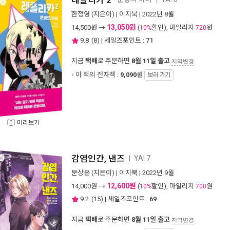
레플리카 2
한정영
(지은이) |
이지북
| 2022년 8월
13,050원
14,500
원 →
(
할인), 마일리지
원
10%
720
9.8
(
8
) | 세일즈포인트 :
71
지금
택배
로 주문하면
8월 11일 출고
지역변경
이 책의 전자책 :
9,090
원
보러 가기
미리보기
감염인간, 낸즈
YA! 7
ㅣ
문상온
(지은이) |
이지북
| 2022년 9월
12,600원
14,000
원 →
(
할인), 마일리지
원
10%
700
9.2
(
15
) | 세일즈포인트 :
69
지금
택배
로 주문하면
8월 11일 출고
지역변경