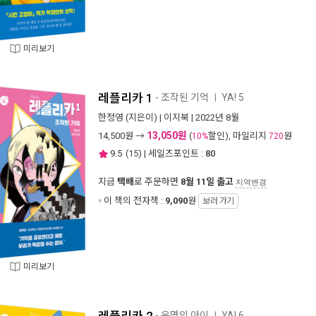
미리보기
레플리카 1
- 조작된 기억
YA! 5
ㅣ
한정영
(지은이) |
이지북
| 2022년 8월
13,050원
14,500
원 →
(
할인), 마일리지
원
10%
720
9.5
(
15
) | 세일즈포인트 :
80
지금
택배
로 주문하면
8월 11일 출고
지역변경
이 책의 전자책 :
9,090
원
보러 가기
미리보기
- 운명의 아이
YA! 6
ㅣ