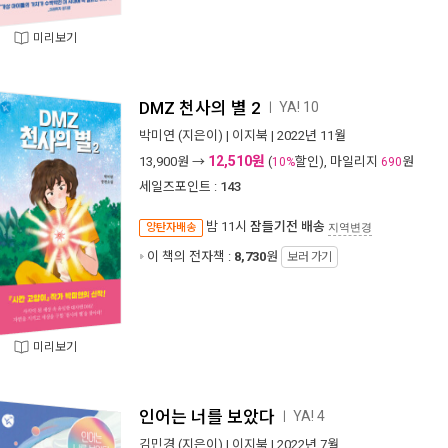
미리보기
DMZ 천사의 별 2
YA! 10
ㅣ
박미연
(지은이) |
이지북
| 2022년 11월
12,510원
13,900
원 →
(
할인), 마일리지
원
10%
690
세일즈포인트 :
143
밤 11시
잠들기전 배송
양탄자배송
지역변경
이 책의 전자책 :
8,730
원
보러 가기
미리보기
인어는 너를 보았다
YA! 4
ㅣ
김민경
(지은이) |
이지북
| 2022년 7월