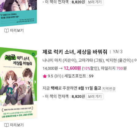
이 책의 전자책 :
8,820
원
보러 가기
미리보기
제로 럭키 소녀, 세상을 바꿔줘
YA! 3
ㅣ
나나미 마치
(지은이),
고마가타
(그림),
박지현
(옮긴이) |
12,600원
14,000
원 →
(
할인), 마일리지
원
10%
700
9.5
(
31
) | 세일즈포인트 :
59
지금
택배
로 주문하면
8월 11일 출고
지역변경
이 책의 전자책 :
8,820
원
보러 가기
미리보기