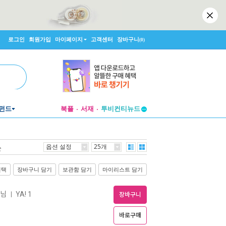
로그인
회원가입
마이페이지
고객센터
장바구니
(0)
펀드
북플
서재
투비컨티뉴드
창작플랫폼
투비컨티뉴드
옵션 설정
25개
순
선택
장바구니 담기
보관함 담기
마이리스트 담기
물님
YA! 1
ㅣ
장바구니
바로구매