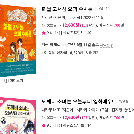
화월 고서점 요괴 수사록
YA! 11
ㅣ
제리안
(지은이) |
이지북
| 2022년 11월
12,600원
14,000
원 →
(
할인), 마일리지
원
10%
700
9.6
(
14
) | 세일즈포인트 :
40
지금
택배
로 주문하면
8월 11일 출고
지역변경
이 책의 전자책 :
8,820
원
보러 가기
미리보기
도깨비 소녀는 오늘부터 영화배우!
YA! 8
ㅣ
나카무라 고
(지은이),
사카키 아야미
(그림),
김지영
(옮긴이
12,600원
14,000
원 →
(
할인), 마일리지
원
10%
700
9.3
(
11
) | 세일즈포인트 :
14