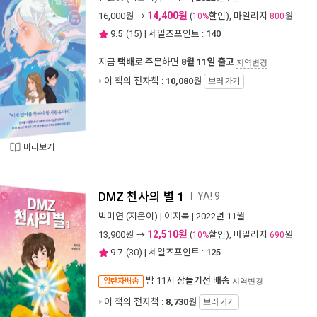
14,400원
16,000
원 →
(
할인), 마일리지
원
10%
800
9.5
(
15
) | 세일즈포인트 :
140
지금
택배
로 주문하면
8월 11일 출고
지역변경
이 책의 전자책 :
10,080
원
보러 가기
미리보기
DMZ 천사의 별 1
YA! 9
ㅣ
박미연
(지은이) |
이지북
| 2022년 11월
12,510원
13,900
원 →
(
할인), 마일리지
원
10%
690
9.7
(
30
) | 세일즈포인트 :
125
밤 11시
잠들기전 배송
양탄자배송
지역변경
이 책의 전자책 :
8,730
원
보러 가기