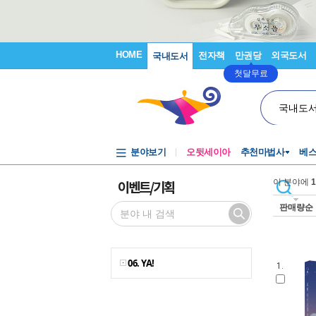
HOME
전자책
만권당
외국도서
국내도서
첫달무료
국내도
분야보기
오뒷세이아
추천마법사
베
이벤트/기획
이 분야에
1
판매량순
06. YA!
1.