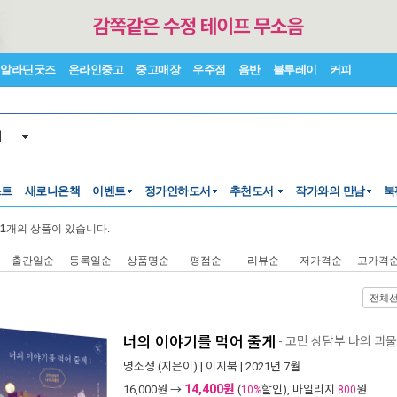
알라딘굿즈
온라인중고
중고매장
우주점
음반
블루레이
커피
서
스트
새로나온책
이벤트
정가인하도서
추천도서
작가와의 만남
북
1
개의 상품이 있습니다.
출간일순
등록일순
상품명순
평점순
리뷰순
저가격순
고가격
전체
너의 이야기를 먹어 줄게
- 고민 상담부 나의 괴
명소정
(지은이) |
이지북
| 2021년 7월
14,400원
16,000
원 →
(
할인), 마일리지
원
10%
800