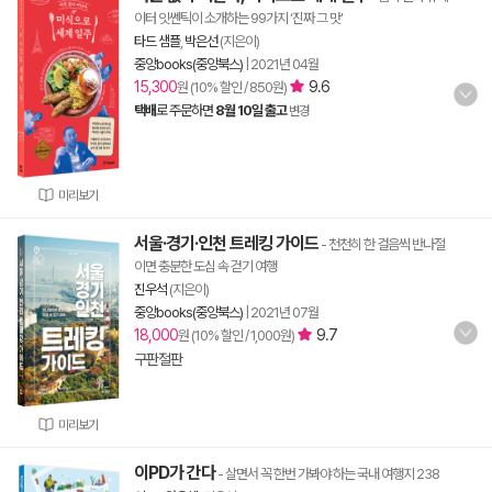
이터 잇쎈틱이 소개하는 99가지 ‘진짜 그 맛’
타드 샘플
,
박은선
(지은이)
중앙books(중앙북스)
|
2021년 04월
15,300
9.6
원 (10% 할인 / 850원)
택배
로 주문하면
8월 10일 출고
변경
미리보기
서울·경기·인천 트레킹 가이드
- 천천히 한 걸음씩 반나절
이면 충분한 도심 속 걷기 여행
진우석
(지은이)
중앙books(중앙북스)
|
2021년 07월
18,000
9.7
원 (10% 할인 / 1,000원)
구판절판
미리보기
이PD가 간다
- 살면서 꼭 한번 가봐야 하는 국내 여행지 238