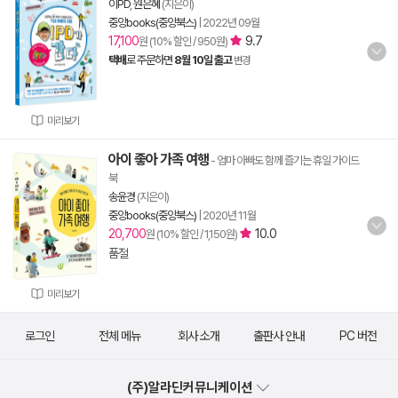
이PD
,
원은혜
(지은이)
중앙books(중앙북스)
|
2022년 09월
17,100
9.7
원 (10% 할인 / 950원)
택배
로 주문하면
8월 10일 출고
변경
미리보기
아이 좋아 가족 여행
- 엄마 아빠도 함께 즐기는 휴일 가이드
북
송윤경
(지은이)
중앙books(중앙북스)
|
2020년 11월
20,700
10.0
원 (10% 할인 / 1,150원)
품절
미리보기
로그인
전체 메뉴
회사 소개
출판사 안내
PC 버전
(주)알라딘커뮤니케이션