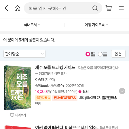
국내도서
여행 가이드북
이 분야에
5
개의 상품이 있습니다.
옵션
제주 오름 트레킹 가이드
- 오늘은 오름! 제주의 자연과 만나
는 생애 가장 건강한 휴가
이승태
(지은이)
중앙books(중앙북스)
|
2021년 07월
18,000
9.6
원 (10% 할인 / 1,000원)
내일 (월) 아침 7시
출근전 배송
양탄자배송
썬데이 EXPRESS
변경
미리보기
여권 없이 떠난다, 미식으로 세계 일주
- 음식 문화 큐레