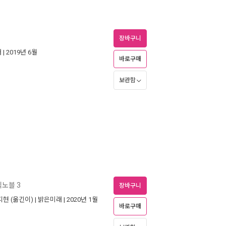
장바구니
래
| 2019년 6월
바로구매
보관함
노블 3
장바구니
지현
(옮긴이) |
밝은미래
| 2020년 1월
바로구매