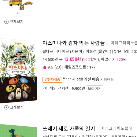
크게보기
야스미나와 감자 먹는 사람들
미래그래픽노블
ㅣ
볼테르 마나에르
(지은이),
이희정
(옮긴이) |
밝은미래
| 2
13,050원
14,500
원 →
(
할인), 마일리지
원
10%
720
9.6
(
23
) | 세일즈포인트 :
177
밤 11시
잠들기전 배송
양탄자배송
지역변경
이 책의 전자책 :
9,900
원
보러 가기
크게보기
쓰레기 제로 가족의 일기
미래그래픽노블 8
ㅣ