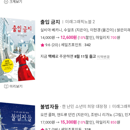
크게보기
출입 금지
미래그래픽노블 2
ㅣ
실비아 베키니
,
수알초
(지은이),
이현경
(옮긴이) |
밝은미
12,600원
14,000
원 →
(
할인), 마일리지
원
10%
700
9.6
(
20
) | 세일즈포인트 :
342
지금
택배
로 주문하면
8월 11일 출고
지역변경
미리보기
불법자들
- 한 난민 소년의 희망 대장정
미래그래픽
ㅣ
오언 콜퍼
,
앤드류 던킨
(지은이),
조반니 리가노
(그림),
민
15,300원
17,000
원 →
(
할인), 마일리지
원
10%
850
9.7
(
38
) | 세일즈포인트 :
318