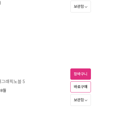
월
보관함
장바구니
래그래픽노블 5
바로구매
 8월
보관함