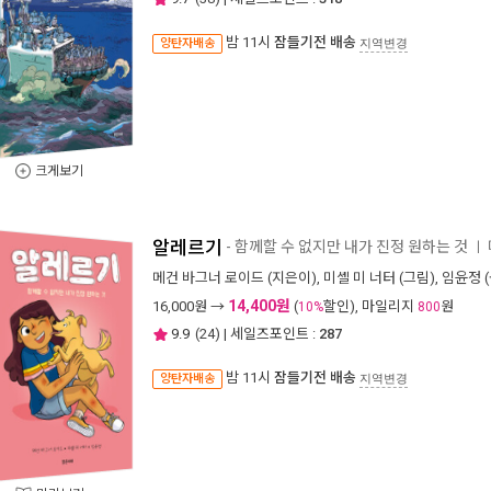
밤 11시
잠들기전 배송
양탄자배송
지역변경
크게보기
알레르기
- 함께할 수 없지만 내가 진정 원하는 것
ㅣ
메건 바그너 로이드
(지은이),
미셸 미 너터
(그림),
임윤정
(
14,400원
16,000
원 →
(
할인), 마일리지
원
10%
800
9.9
(
24
) | 세일즈포인트 :
287
밤 11시
잠들기전 배송
양탄자배송
지역변경