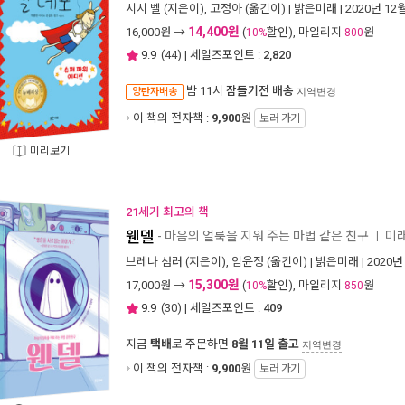
시시 벨
(지은이),
고정아
(옮긴이) |
밝은미래
| 2020년 12
14,400원
16,000
원 →
(
할인), 마일리지
원
10%
800
9.9
(
44
) | 세일즈포인트 :
2,820
밤 11시
잠들기전 배송
양탄자배송
지역변경
이 책의 전자책 :
9,900
원
보러 가기
미리보기
21세기 최고의 책
웬델
- 마음의 얼룩을 지워 주는 마법 같은 친구
미
ㅣ
브레나 섬러
(지은이),
임윤정
(옮긴이) |
밝은미래
| 2020년
15,300원
17,000
원 →
(
할인), 마일리지
원
10%
850
9.9
(
30
) | 세일즈포인트 :
409
지금
택배
로 주문하면
8월 11일 출고
지역변경
이 책의 전자책 :
9,900
원
보러 가기