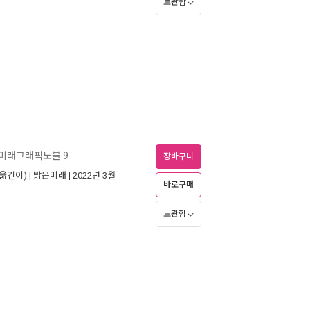
보관함
미래그래픽노블 9
장바구니
옮긴이) |
밝은미래
| 2022년 3월
바로구매
보관함