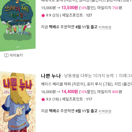
베네딕트 모레
(지은이),
권지현
(옮긴이) |
밝은미래
| 202
13,500원
15,000
원 →
(
할인), 마일리지
원
10%
750
9.9
(
25
) | 세일즈포인트 :
127
지금
택배
로 주문하면
8월 11일 출고
지역변경
미리보기
나쁜 누나
- 남동생을 다루는 10가지 능력
미래그래
ㅣ
캐리스 메리클 하퍼
(지은이),
로리 루시
(그림),
지민
(옮긴이
14,400원
16,000
원 →
(
할인), 마일리지
원
10%
800
9.3
(
18
) | 세일즈포인트 :
117
지금
택배
로 주문하면
8월 11일 출고
지역변경