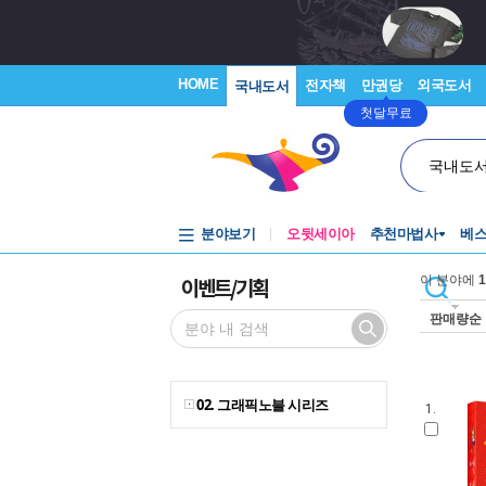
HOME
전자책
만권당
외국도서
국내도서
첫달무료
국내도
분야보기
오뒷세이아
추천마법사
베
이벤트/기획
이 분야에
1
판매량순
02. 그래픽노블 시리즈
1.