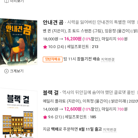
미리보기
안내견 곰
- 시력을 잃어버린 안내견의 특별한 여행
벤 퀸
(지은이),
조 토드 스탠튼
(그림),
임윤정
(옮긴이) |
밝
16,200원
18,000
원 →
(
할인), 마일리지
원
10%
900
10.0
(
24
) | 세일즈포인트 :
213
밤 11시
잠들기전 배송
양탄자배송
지역변경
크게보기
블랙 걸
- 역사의 뒤안길에 숨어야 했던 클로뎃 콜빈
에밀리 플라토
(지은이),
이희정
(옮긴이) |
밝은미래
| 202
12,600원
14,000
원 →
(
할인), 마일리지
원
10%
700
9.6
(
21
) | 세일즈포인트 :
185
지금
택배
로 주문하면
8월 11일 출고
지역변경