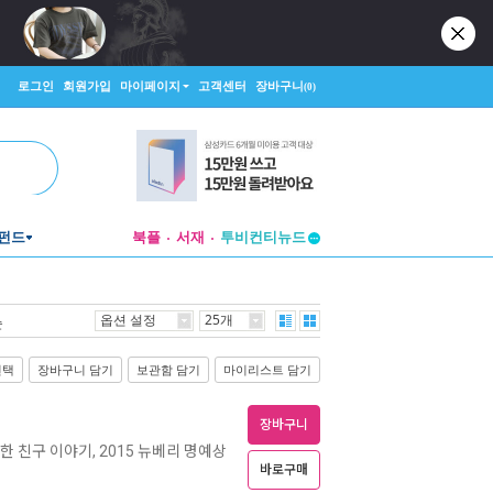
로그인
회원가입
마이페이지
고객센터
장바구니
(0)
펀드
북플
서재
투비컨티뉴드
창작플랫폼
투비컨티뉴드
옵션 설정
25개
순
선택
장바구니 담기
보관함 담기
마이리스트 담기
장바구니
한 친구 이야기, 2015 뉴베리 명예상
바로구매