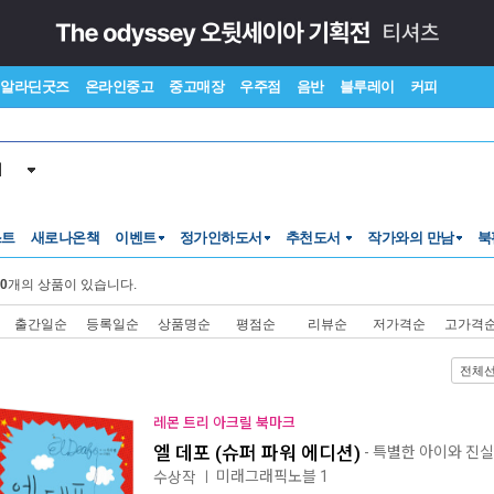
알라딘굿즈
온라인중고
중고매장
우주점
음반
블루레이
커피
서
스트
새로나온책
이벤트
정가인하도서
추천도서
작가와의 만남
북
0
개의 상품이 있습니다.
출간일순
등록일순
상품명순
평점순
리뷰순
저가격순
고가격
전체
레몬 트리 아크릴 북마크
엘 데포 (슈퍼 파워 에디션)
- 특별한 아이와 진실
미래그래픽노블 1
수상작
ㅣ