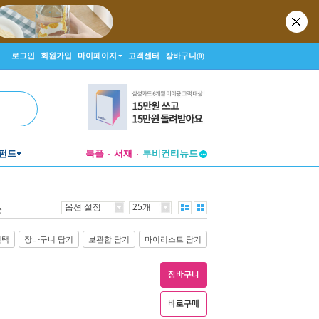
로그인
회원가입
마이페이지
고객센터
장바구니
(0)
펀드
북플
서재
투비컨티뉴드
창작플랫폼
투비컨티뉴드
옵션 설정
25개
순
선택
장바구니 담기
보관함 담기
마이리스트 담기
장바구니
바로구매