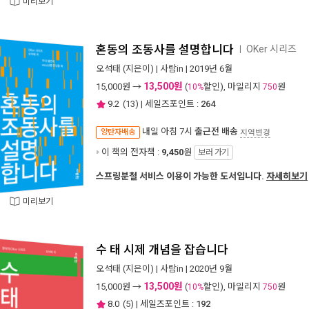
미리보기
혼동의 조동사를 설명합니다
OKer 시리즈
ㅣ
오석태
(지은이) |
사람in
| 2019년 6월
13,500원
15,000
원 →
(
할인), 마일리지
원
10%
750
9.2
(
13
) | 세일즈포인트 :
264
내일 아침 7시
출근전 배송
양탄자배송
지역변경
이 책의 전자책 :
9,450
원
보러 가기
스프링분철 서비스 이용이 가능한 도서입니다.
자세히보기
미리보기
수 태 시제 개념을 잡습니다
오석태
(지은이) |
사람in
| 2020년 9월
13,500원
15,000
원 →
(
할인), 마일리지
원
10%
750
8.0
(
5
) | 세일즈포인트 :
192