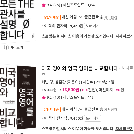
9.4
(
26
) | 세일즈포인트 :
1,840
내일 아침 7시
출근전 배송
양탄자배송
지역변경
이 책의 전자책 :
9,450
원
보러 가기
스프링분철 서비스 이용이 가능한 도서입니다.
자세히보기
미리보기
미국 영어와 영국 영어를 비교합니다
- 하나를
즈
케빈 강
,
윤훈관
(지은이) |
사람in
| 2019년 4월
13,500원
15,000
원 →
(
할인), 마일리지
원
10%
750
9.2
(
10
) | 세일즈포인트 :
446
내일 아침 7시
출근전 배송
양탄자배송
지역변경
이 책의 전자책 :
9,450
원
보러 가기
스프링분철 서비스 이용이 가능한 도서입니다.
자세히보기