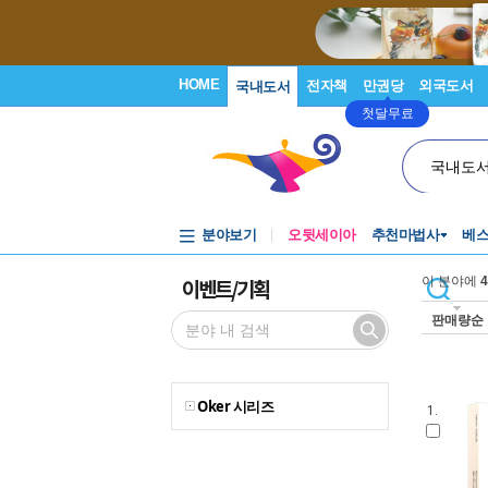
HOME
전자책
만권당
외국도서
국내도서
첫달무료
국내도
분야보기
오뒷세이아
추천마법사
베
이벤트/기획
이 분야에
4
판매량순
Oker 시리즈
1.