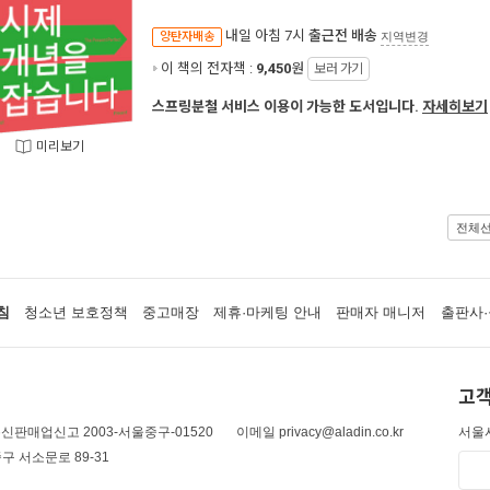
내일 아침 7시
출근전 배송
양탄자배송
지역변경
이 책의 전자책 :
9,450
원
보러 가기
스프링분철 서비스 이용이 가능한 도서입니다.
자세히보기
미리보기
전체
침
청소년 보호정책
중고매장
제휴·마케팅 안내
판매자 매니저
출판사·
고객
신판매업신고 2003-서울중구-01520
이메일 privacy@aladin.co.kr
서울시
구 서소문로 89-31