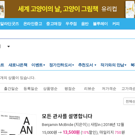
알라딘굿즈
온라인중고
중고매장
우주점
음반
블루레이
커피
서
스트
새로나온책
이벤트
정가인하도서
추천도서
작가와의 만남
북
개의 상품이 있습니다.
출간일순
등록일순
상품명순
평점순
리뷰순
저가격순
고가격
전체
모든 관사를 설명합니다
Benjamin McBride
(지은이) |
사람in
| 2018년 12월
13,500원
15,000
원 →
(
할인), 마일리지
원
10%
750