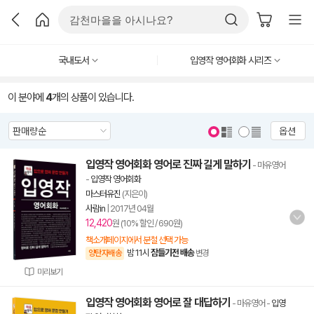
국내도서
입영작 영어회화 시리즈
이 분야에
4
개의 상품이 있습니다.
옵션
입영작 영어회화 영어로 진짜 길게 말하기
- 마유영어
-
입영작 영어회화
마스터유진
(지은이)
사람in
|
2017년 04월
12,420
원 (10% 할인 / 690원)
책소개페이지에서 분철 선택 가능
밤 11시
잠들기전 배송
양탄자배송
변경
미리보기
입영작 영어회화 영어로 잘 대답하기
- 마유영어
-
입영