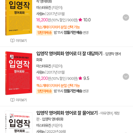
작 영어회화
마스터유진
(지은이)
사람in
|
2017년 01월
16,200
10.0
원 (10% 할인 / 900원)
책소개페이지에서 분철 선택 가능
밤 11시
잠들기전 배송
양탄자배송
변경
미리보기
입영작 영어회화 영어로 더 잘 대답하기
-
입영작 영어
회화
마스터유진
(지은이)
사람in
|
2017년 01월
16,200
9.5
원 (10% 할인 / 900원)
책소개페이지에서 분철 선택 가능
밤 11시
잠들기전 배송
양탄자배송
변경
미리보기
입영작 영어회화 영어로 잘 물어보기
- 마유영어, 개정
판
-
입영작 영어회화
마스터유진
(지은이)
사람in
|
2022년 09월