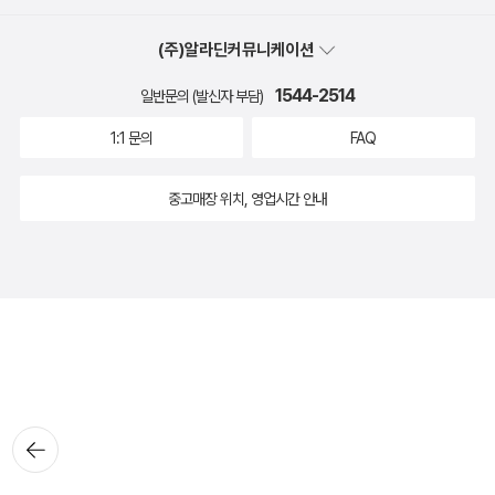
(주)알라딘커뮤니케이션
1544-2514
일반문의 (발신자 부담)
1:1 문의
FAQ
중고매장 위치, 영업시간 안내
뒤로가
기