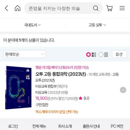
국내도서
고등 오투
이 분야에
1
개의 상품이 있습니다.
옵션
행운 아크릴 북마크 (대상도서 2만원 이상)
오투 고등 통합과학 (2023년)
- 15개정 교육과정
-
고등
오투 (2023년)
비상교육 편집부
(엮은이)
비상교육
|
2022년 09월
18,900
9.0
원 (10% 할인 / 1,050원)
구판절판
책소개페이지에서 분철 선택 가능
로그인
전체 메뉴
회사 소개
출판사 안내
PC 버전