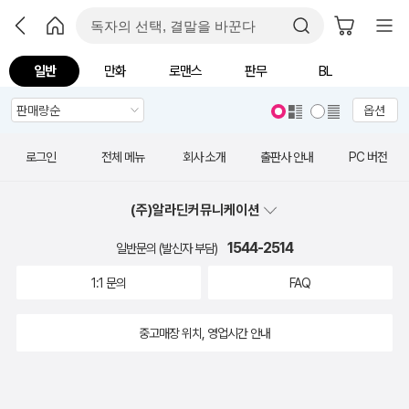
일반
만화
로맨스
판무
BL
옵션
로그인
전체 메뉴
회사 소개
출판사 안내
PC 버전
(주)알라딘커뮤니케이션
1544-2514
일반문의 (발신자 부담)
1:1 문의
FAQ
중고매장 위치, 영업시간 안내