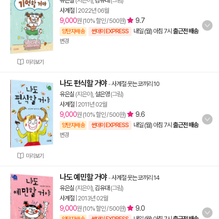
유은실
(지은이),
김유대
(그림)
사계절
|
2022년 06월
9,000
9.7
원 (10% 할인 / 500원)
내일 (월) 아침 7시
출근전 배송
양탄자배송
썬데이 EXPRESS
변경
미리보기
나도 편식할 거야
-
사계절 웃는 코끼리 10
유은실
(지은이),
설은영
(그림)
사계절
|
2011년 02월
9,000
9.6
원 (10% 할인 / 500원)
내일 (월) 아침 7시
출근전 배송
양탄자배송
썬데이 EXPRESS
변경
미리보기
나도 예민할 거야
-
사계절 웃는 코끼리 14
유은실
(지은이),
김유대
(그림)
사계절
|
2013년 02월
9,000
9.0
원 (10% 할인 / 500원)
내일 (월) 아침 7시
출근전 배송