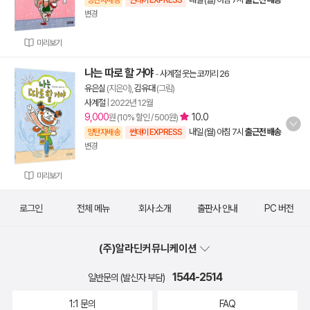
양탄자배송
썬데이 EXPRESS
변경
미리보기
나는 따로 할 거야
-
사계절 웃는 코끼리 26
유은실
(지은이),
김유대
(그림)
사계절
|
2022년 12월
9,000
10.0
원 (10% 할인 / 500원)
내일 (월) 아침 7시
출근전 배송
양탄자배송
썬데이 EXPRESS
변경
미리보기
로그인
전체 메뉴
회사 소개
출판사 안내
PC 버전
(주)알라딘커뮤니케이션
1544-2514
일반문의 (발신자 부담)
1:1 문의
FAQ