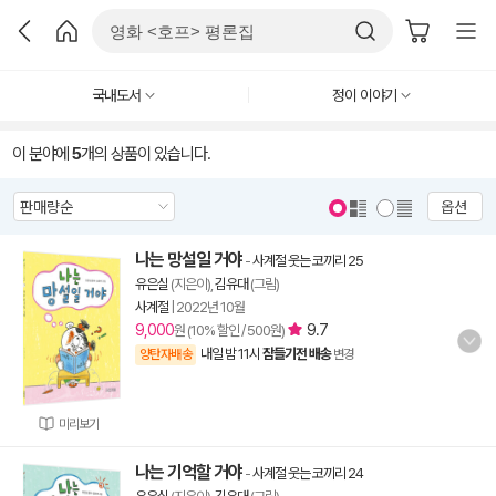
국내도서
정이 이야기
이 분야에
5
개의 상품이 있습니다.
옵션
나는 망설일 거야
-
사계절 웃는 코끼리 25
유은실
(지은이),
김유대
(그림)
사계절
|
2022년 10월
9,000
9.7
원 (10% 할인 / 500원)
내일 밤 11시
잠들기전 배송
양탄자배송
변경
미리보기
나는 기억할 거야
-
사계절 웃는 코끼리 24