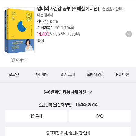
엄마의 자존감 공부 (스페셜 에디션)
- 천 번을 미안해도
나는 엄마다
김미경
(지은이)
21세기북스
|
2019년 04월
14,400
원 (10% 할인 / 800원)
품절
미리보기
로그인
전체 메뉴
회사 소개
출판사 안내
PC 버전
(주)알라딘커뮤니케이션
1544-2514
일반문의 (발신자 부담)
1:1 문의
FAQ
중고매장 위치, 영업시간 안내