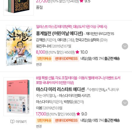
27,720
9.5
원 (10% 할인 / 1,540원)
품절
일러스트 마스킹 테이프(택1, 대상도서 1권 이상 구매 시)
홍계월전 (어린이날 에디션)
-
재미만만 우리고전 15
김해원
(지은이),
여미경
(그림),
한국고전소설학회
(감수)
웅진주니어
|
2015년 07월
8,100
10.0
원 (10% 할인 / 450원)
내일 (월) 아침 7시
출근전 배송
양탄자배송
썬데이 EXPRESS
변경
8월 특별 선물. 각도 조절 테이블 · 이동식 빨래 바구니 (이벤트 도서
포함 국내서·외서 5만원 이상)
마스다 미리 리스타트 에디션
- 『수짱의 연애』x 『나의 우
주는 아직 멀다』
-
마스다 미리 만화 시리즈
마스다 미리
(지은이),
박정임
(옮긴이)
이봄
|
2019년 03월
17,100
9.0
원 (10% 할인 / 950원)
내일 (월) 아침 7시
출근전 배송
양탄자배송
썬데이 EXPRESS
미리보기
변경