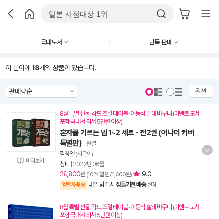
국내도서
단독 판매
이 분야에
18
개의 상품이 있습니다.
옵션
8월 특별 선물. 각도 조절 테이블 · 이동식 빨래 바구니 (이벤트 도서
포함 국내서·외서 5만원 이상)
혼자를 기르는 법 1~2 세트 - 전2권 (어나더 커버
특별판)
- 완결
김정연
(지은이)
미리보기
창비
|
2022년 06월
28,800
9.0
원 (10% 할인 / 1,600원)
내일 밤 11시
잠들기전 배송
양탄자배송
변경
8월 특별 선물. 각도 조절 테이블 · 이동식 빨래 바구니 (이벤트 도서
포함 국내서·외서 5만원 이상)