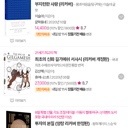
부지런한 사랑 (리커버)
- 몸과 마음을 탐구하는 이슬아 글
방
이슬아
(지은이)
문학동네
|
2020년 10월
14,400
8.7
원 (10% 할인 / 800원)
내일 밤 11시
잠들기전 배송
양탄자배송
변경
미리보기
21세기 최고의 책
최초의 신화 길가메쉬 서사시 (리커버 개정판)
- 국내
최초 수메르어·악카드어 원전 통합 번역
김산해
(지은이)
휴머니스트
|
2020년 06월
27,000
8.7
원 (10% 할인 / 1,500원)
내일 밤 11시
잠들기전 배송
양탄자배송
변경
미리보기
8월 특별 선물. 각도 조절 테이블 · 이동식 빨래 바구니 (이벤트 도서
포함 국내서·외서 5만원 이상)
투자의 본질 (양장 리커버 한정판)
- 동학개미의 스승 박