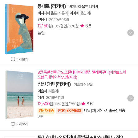
등대로 (리커버)
-
버지니아 울프 리커버
버지니아 울프
(지은이),
이미애
(옮긴이)
민음사
|
2020년 03월
12,150
8.8
원 (10% 할인 / 670원)
품절
미리보기
8월 특별 선물. 각도 조절 테이블 · 이동식 빨래 바구니 (이벤트 도서
포함 국내서·외서 5만원 이상)
심신 단련 (리커버)
- 이슬아 산문집
이슬아
(지은이)
헤엄
|
2019년 11월
13,500
8.6
원 (10% 할인 / 750원)
내일 (월) 아침 7시
출근전 배송
양탄자배송
썬데이 EXPRESS
변경
미리보기
돈키호테 1~2 (리커버 특별판 + 박스 세트) - 전2