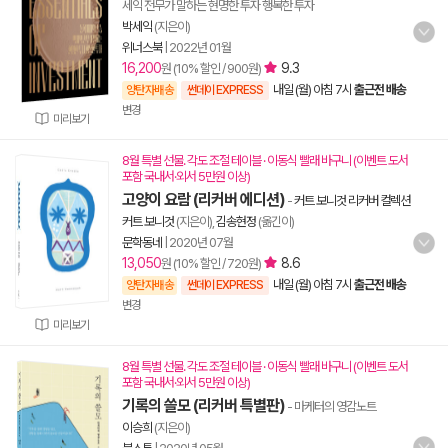
세익 전무가 말하는 현명한 투자 행복한 투자
박세익
(지은이)
위너스북
|
2022년 01월
16,200
9.3
원 (10% 할인 / 900원)
내일 (월) 아침 7시
출근전 배송
양탄자배송
썬데이 EXPRESS
변경
미리보기
8월 특별 선물. 각도 조절 테이블 · 이동식 빨래 바구니 (이벤트 도서
포함 국내서·외서 5만원 이상)
고양이 요람 (리커버 에디션)
-
커트 보니것 리커버 컬렉션
커트 보니것
(지은이),
김송현정
(옮긴이)
문학동네
|
2020년 07월
13,050
8.6
원 (10% 할인 / 720원)
내일 (월) 아침 7시
출근전 배송
양탄자배송
썬데이 EXPRESS
변경
미리보기
8월 특별 선물. 각도 조절 테이블 · 이동식 빨래 바구니 (이벤트 도서
포함 국내서·외서 5만원 이상)
기록의 쓸모 (리커버 특별판)
- 마케터의 영감노트
이승희
(지은이)