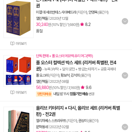
권
미겔 데 세르반테스 사아베드라
(지은이),
안영옥
(옮긴이)
열린책들
|
2020년 12월
30,240
8.2
원 (10% 할인 / 1,680원)
품절
미리보기
단독 판매 + 폴 오스터 에코백.유리 머그(택1)
폴 오스터 컬렉션 박스 세트 (리커버 특별판, 전4
권)
- 뉴욕 3부작 + 달의 궁전 + 빵 굽는 타자기 + 공중 곡예사
폴 오스터
(지은이),
황보석
,
김석희
(옮긴이)
열린책들
|
2022년 08월
56,880
9.6
원 (10% 할인 / 3,160원)
미리보기
내일 밤 11시
잠들기전 배송
양탄자배송
변경
올리브 키터리지 + 다시, 올리브 세트 (리커버 특별
판) - 전2권
엘리자베스 스트라우트
(지은이),
권상미
(옮긴이)
문학동네
|
2022년 02월