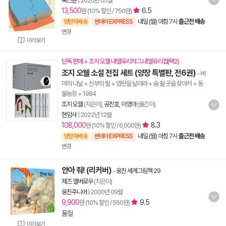
북스톤
|
2020년 05월
13,500
6.5
원 (10% 할인 / 750원)
내일 (월) 아침 7시
출근전 배송
양탄자배송
썬데이 EXPRESS
변경
미리보기
단독 판매 + 조지 오웰 내열유리저그.내열유리컵(택2)
조지 오웰 소설 전집 세트 (양장 특별판, 전6권)
- 버
마의 나날 + 신부의 딸 + 엽란을 날려라 + 숨 쉴 곳을 찾아서 + 동
물농장 + 1984
조지 오웰
(지은이),
공진호
,
이영아
(옮긴이)
현암사
|
2022년 12월
108,000
8.3
원 (10% 할인 / 6,000원)
내일 (월) 아침 7시
출근전 배송
양탄자배송
썬데이 EXPRESS
변경
안아 줘! (리커버)
-
웅진 세계그림책 29
제즈 앨버로우
(지은이)
웅진주니어
|
2000년 09월
9,900
9.5
원 (10% 할인 / 550원)
품절
미리보기