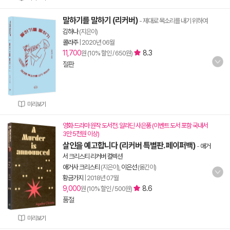
말하기를 말하기 (리커버)
- 제대로 목소리를 내기 위하여
김하나
(지은이)
콜라주
|
2020년 06월
11,700
8.3
원 (10% 할인 / 650원)
절판
미리보기
영화·드라마 원작 도서전. 알라딘 사은품 (이벤트 도서 포함 국내서
3만 5천원 이상)
살인을 예고합니다 (리커버 특별판. 페이퍼백)
-
애거
서 크리스티 리커버 컬렉션
애거사 크리스티
(지은이),
이은선
(옮긴이)
황금가지
|
2018년 07월
9,000
8.6
원 (10% 할인 / 500원)
품절
미리보기