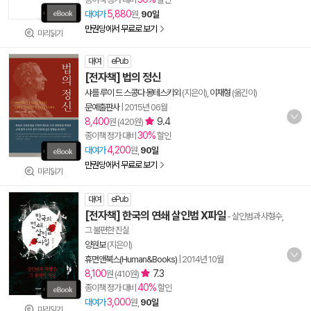
5,880
대여가
원,
90일
만권당에서 무료로 보기
미리읽기
대여
ePub
[전자책] 법의 정신
샤를 루이 드 스콩다 몽테스키외
(지은이),
이재형
(옮긴이)
문예출판사
|
2015년 06월
8,400
9.4
원 (420원)
30%
종이책 정가 대비
할인
4,200
대여가
원,
90일
만권당에서 무료로 보기
미리읽기
대여
ePub
[전자책] 한국의 연쇄 살인범 X파일
- 살인범과 사형수,
그 불편한 진실
양원보
(지은이)
휴먼앤북스(Human&Books)
|
2014년 10월
8,100
7.3
원 (410원)
40%
종이책 정가 대비
할인
3,000
대여가
원,
90일
미리읽기