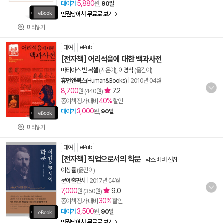
5,880
대여가
원,
90일
만권당에서 무료로 보기
미리읽기
대여
ePub
[전자책] 어리석음에 대한 백과사전
마티아스 반 복셀
(지은이),
이경식
(옮긴이)
휴먼앤북스(Human&Books)
|
2010년 04월
8,700
7.2
원 (440원)
40%
종이책 정가 대비
할인
3,000
대여가
원,
90일
미리읽기
대여
ePub
[전자책] 직업으로서의 학문
-
막스 베버 선집
이상률
(옮긴이)
문예출판사
|
2017년 04월
7,000
9.0
원 (350원)
30%
종이책 정가 대비
할인
3,500
대여가
원,
90일
만권당에서 무료로 보기