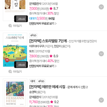
문예출판사
|
2013년 06월
7,000
8.7
원 (350원)
30%
종이책 정가 대비
할인
3,500
대여가
원,
90일
만권당에서 무료로 보기
미리읽기
ePub
[전자책] 스토리텔링 7단계
- 신인 작가를 위한 실전강의
마루야마 무쿠
(지은이),
한은미
(옮긴이)
토트
|
2015년 10월
7,800
8.9
원 (390원)
40%
종이책 정가 대비
할인
만권당에서 무료로 보기
미리읽기
대여
ePub
[전자책] 헤르만 헤세 시집
-
문예 세계 시 선집 2
송영택
(옮긴이)
문예출판사
|
2013년 05월
11,760
9.2
원 (580원)
30%
종이책 정가 대비
할인