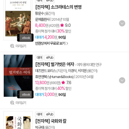
대여
ePub
[전자책] 소크라테스의 변명
황문수
(옮긴이)
문예출판사
|
2014년 10월
8,400
9.0
원 (420원)
30%
종이책 정가 대비
할인
4,200
대여가
원,
90일
만권당에서 무료로 보기
미리읽기
대여
ePub
[전자책] 벌거벗은 여자
- 여자 몸에 대한 연구
데즈먼드 모리스
(지은이),
이경식
,
서지원
(옮긴이)
휴먼앤북스(Human&Books)
|
2010년 04월
13,800
7.6
원 (690원)
40%
종이책 정가 대비
할인
3,000
대여가
원,
90일
미리읽기
대여
ePub
[전자책] 국화와 칼
박규태
(옮긴이)