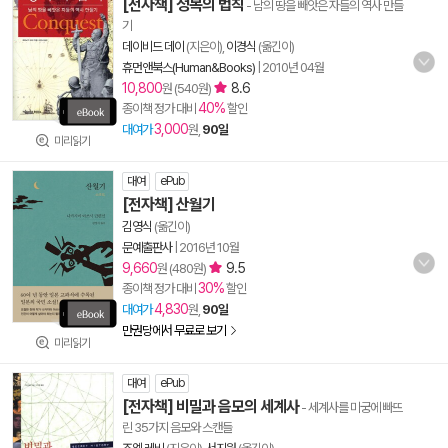
[전자책] 정복의 법칙
- 남의 땅을 빼앗은 자들의 역사 만들
기
데이비드 데이
(지은이),
이경식
(옮긴이)
휴먼앤북스(Human&Books)
|
2010년 04월
10,800
8.6
원 (540원)
40%
종이책 정가 대비
할인
3,000
대여가
원,
90일
미리읽기
대여
ePub
[전자책] 산월기
김영식
(옮긴이)
문예출판사
|
2016년 10월
9,660
9.5
원 (480원)
30%
종이책 정가 대비
할인
4,830
대여가
원,
90일
만권당에서 무료로 보기
미리읽기
대여
ePub
[전자책] 비밀과 음모의 세계사
- 세계사를 미궁에 빠뜨
린 35가지 음모와 스캔들