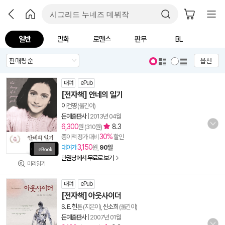
일반
만화
로맨스
판무
BL
옵션
대여
ePub
[전자책] 안네의 일기
이건영
(옮긴이)
문예출판사
|
2013년 04월
6,300
8.3
원 (310원)
30%
종이책 정가 대비
할인
3,150
대여가
원,
90일
만권당에서 무료로 보기
미리읽기
대여
ePub
[전자책] 아웃사이더
S. E. 힌튼
(지은이),
신소희
(옮긴이)
문예출판사
|
2007년 01월