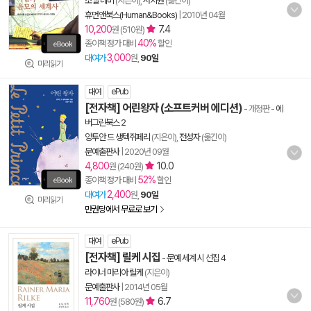
조엘 레비
(지은이),
서지원
(옮긴이)
휴먼앤북스(Human&Books)
|
2010년 04월
10,200
7.4
원 (510원)
40%
종이책 정가 대비
할인
3,000
대여가
원,
90일
미리읽기
대여
ePub
[전자책] 어린왕자 (소프트커버 에디션)
- 개정판
-
에
버그린북스 2
앙투안 드 생텍쥐페리
(지은이),
전성자
(옮긴이)
문예출판사
|
2020년 09월
4,800
10.0
원 (240원)
52%
종이책 정가 대비
할인
2,400
대여가
원,
90일
미리읽기
만권당에서 무료로 보기
대여
ePub
[전자책] 릴케 시집
-
문예 세계 시 선집 4
라이너 마리아 릴케
(지은이)
문예출판사
|
2014년 05월
11,760
6.7
원 (580원)