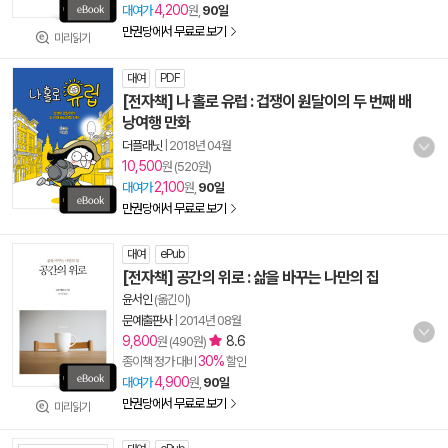
4,200
대여가
원,
90일
만권당에서 무료로 보기
미리읽기
대여
PDF
[전자책] 나 홀로 유럽 : 겁쟁이 원달이의 두 번째 배
낭여행 만화
더플래닛
|
2018년 04월
10,500
원 (520원)
2,100
대여가
원,
90일
만권당에서 무료로 보기
대여
ePub
[전자책] 공간의 위로 : 삶을 바꾸는 나만의 집
윤서인
(옮긴이)
문예출판사
|
2014년 08월
9,800
8.6
원 (490원)
30%
종이책 정가 대비
할인
4,900
대여가
원,
90일
만권당에서 무료로 보기
미리읽기