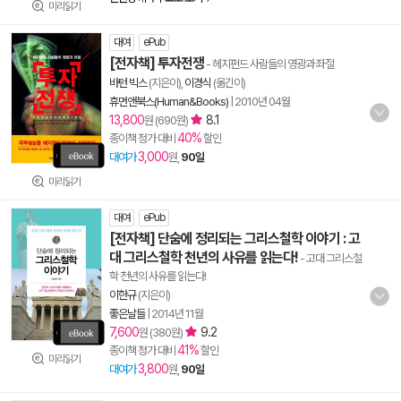
미리읽기
대여
ePub
[전자책] 투자전쟁
- 헤지펀드 사람들의 영광과 좌절
바턴 빅스
(지은이),
이경식
(옮긴이)
휴먼앤북스(Human&Books)
|
2010년 04월
13,800
8.1
원 (690원)
40%
종이책 정가 대비
할인
3,000
대여가
원,
90일
미리읽기
대여
ePub
[전자책] 단숨에 정리되는 그리스철학 이야기 : 고
대 그리스철학 천년의 사유를 읽는다!
- 고대 그리스철
학 천년의 사유를 읽는다!
이한규
(지은이)
좋은날들
|
2014년 11월
7,600
9.2
원 (380원)
41%
종이책 정가 대비
할인
미리읽기
3,800
대여가
원,
90일