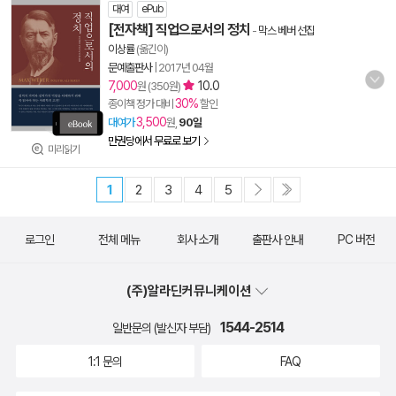
대여
ePub
[전자책] 직업으로서의 정치
-
막스 베버 선집
이상률
(옮긴이)
문예출판사
|
2017년 04월
7,000
10.0
원 (350원)
30%
종이책 정가 대비
할인
3,500
대여가
원,
90일
만권당에서 무료로 보기
미리읽기
1
2
3
4
5
로그인
전체 메뉴
회사 소개
출판사 안내
PC 버전
(주)알라딘커뮤니케이션
1544-2514
일반문의 (발신자 부담)
1:1 문의
FAQ