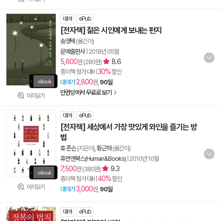
대여
ePub
[전자책] 젊은 시인에게 보내는 편지
송영택
(옮긴이)
문예출판사
|
2018년 05월
5,600
8.6
원 (280원)
30%
종이책 정가 대비
할인
2,800
대여가
원,
90일
만권당에서 무료로 보기
미리읽기
대여
ePub
[전자책] 세상에서 가장 맛있게 와인을 즐기는 방
법
휴 존슨
(지은이),
황근하
(옮긴이)
휴먼앤북스(Human&Books)
|
2010년 10월
7,500
9.3
원 (380원)
40%
종이책 정가 대비
할인
미리읽기
3,000
대여가
원,
90일
대여
ePub