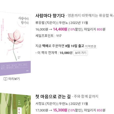
사람마다 향기다
- 영혼까지 따뜻해지는 류응렬 목
류응렬
(지은이) |
두란노
| 2022년 11월
14,400원
16,000
원 →
(
할인), 마일리지
원
10%
800
세일즈포인트 :
117
지금
택배
로 주문하면
8월 10일 출고
지역변경
이 책의 전자책 :
10,080
원
보러 가기
미리보기
첫 마음으로 걷는 길
- 주와 함께 끝까지
서정오
(지은이) |
두란노
| 2022년 11월
15,300원
17,000
원 →
(
할인), 마일리지
원
10%
850