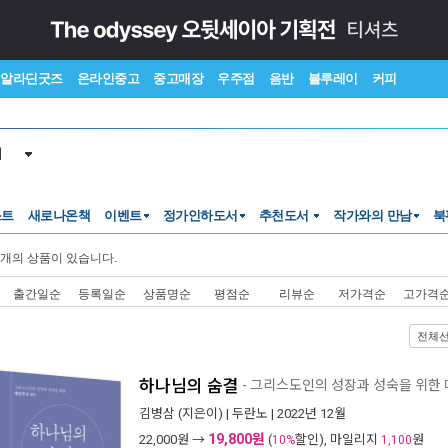
알라딘굿즈
온라인중고
중고매장
우주점
음반
블루레이
커피
서
스트
새로나온책
이벤트
정가인하도서
추천도서
작가와의 만남
북
개의 상품이 있습니다.
출간일순
등록일순
상품명순
평점순
리뷰순
저가격순
고가격
전체
하나님의 숨결
- 그리스도인의 성장과 성숙을 위한 
김병삼
(지은이) |
두란노
| 2022년 12월
19,800원
22,000
원 →
(
할인), 마일리지
원
10%
1,100