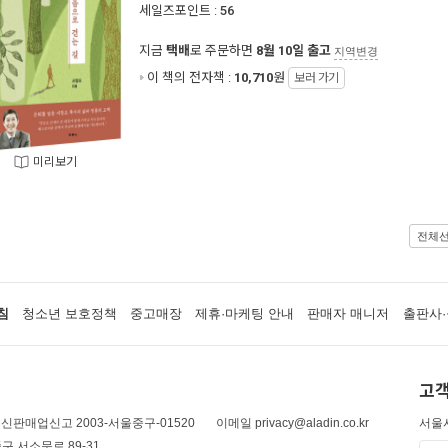
세일즈포인트 :
56
지금
택배
로 주문하면
8월 10일 출고
지역변경
이 책의 전자책 :
10,710
원
보러 가기
미리보기
전체
침
청소년 보호정책
중고매장
제휴·마케팅 안내
판매자 매니저
출판사·
고객
신판매업신고 2003-서울중구-01520
이메일 privacy@aladin.co.kr
서울시
구 서소문로 89-31