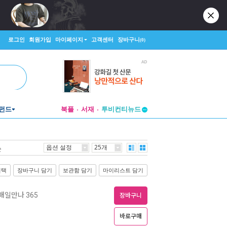
로그인
회원가입
마이페이지
고객센터
장바구니
(0)
펀드
북플
서재
투비컨티뉴드
창작플랫폼
투비컨티뉴드
옵션 설정
25개
순
선택
장바구니 담기
보관함 담기
마이리스트 담기
매일만나 365
장바구니
바로구매