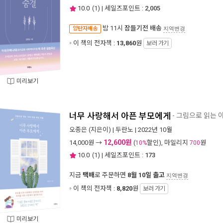
10.0
(
1
) | 세일즈포인트 :
2,005
밤 11시
잠들기전 배송
양탄자배송
지역변경
이 책의 전자책 :
13,860
원
보러 가기
미리보기
너무 사랑해서 아픈 부모에게
- 그림으로 읽는 
오종은
(지은이) |
두란노
| 2022년 10월
12,600원
14,000
원 →
(
할인), 마일리지
원
10%
700
10.0
(
1
) | 세일즈포인트 :
173
지금
택배
로 주문하면
8월 10일 출고
지역변경
이 책의 전자책 :
8,820
원
보러 가기
미리보기