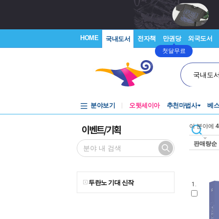
HOME
전자책
만권당
외국도서
국내도서
첫달무료
국내도
분야보기
오뒷세이아
추천마법사
베
이벤트/기획
이 분야에
4
판매량순
두란노 기대 신작
1.