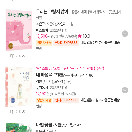
우리는 그렇지 않아
- 동물에 대해 우리가 생각지도 못했던 사
실들
최은규
(지은이),
지연리
(그림)
머스트비
|
2022년 11월
13,500
10.0
원 (10% 할인 / 750원)
내일 (월) 아침 7시
출근전 배송
양탄자배송
썬데이 EXPRESS
변경
미리보기
일러스트 5단 포켓 파일(마일리지 차감)+적립금 추첨
내 마음을 구경함
-
문학동네 동시집 86
김륭
(지은이),
노인경
(그림)
문학동네
|
2022년 11월
12,150
원 (10% 할인 / 670원)
내일 (월) 아침 7시
출근전 배송
양탄자배송
썬데이 EXPRESS
변경
미리보기
마법 꽃물
-
노란상상 그림책 92
이은지
(지은이)