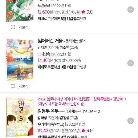
노란상상
|
2022년 11월
12,600
9.0
원 (10% 할인 / 700원)
택배
로 주문하면
8월 11일 출고
변경
미리보기
잃어버린 거울
-
움직이는 생각 1
김채린
(지은이),
이소영
(그림)
고래뱃속
|
2022년 11월
14,400
원 (10% 할인 / 800원)
택배
로 주문하면
8월 11일 출고
변경
미리보기
2026 볼로냐 대상 이억배 작가전/전통 그림책 특별전 + 쟁반.머그
(대상도서 포함 국내서 2만원 이상)
길동무 꼭두
-
우리아이들 우리 얼 그림책 3
김하루
(지은이),
김동성
(그림)
우리아이들(북뱅크)
|
2022년 11월
16,200
9.9
원 (10% 할인 / 900원)
택배
로 주문하면
8월 12일 출고
변경