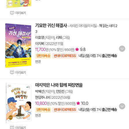
미리보기
기묘한 귀신 해결사
- 사라진 아이들의 비밀
-
책 읽는 샤미 2
3
이호영
(지은이),
리페
(그림)
이지북
|
2022년 11월
11,700
9.8
원 (10% 할인 / 650원)
내일 (월) 아침 7시
출근전 배송
양탄자배송
썬데이 EXPRESS
변경
미리보기
마지막은 나와 함께 짜장면을
박혜선
(지은이),
안은진
(그림)
현암주니어
|
2022년 09월
10,800
10.0
원 (10% 할인 / 600원)
내일 (월) 아침 7시
출근전 배송
양탄자배송
썬데이 EXPRESS
변경
미리보기