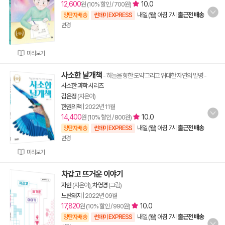
12,600
10.0
원 (10% 할인 / 700원)
내일 (월) 아침 7시
출근전 배송
양탄자배송
썬데이 EXPRESS
변경
미리보기
사소한 날개책
- 하늘을 향한 도약 그리고 위대한 자연의 발명
-
사소한 과학 시리즈
김은정
(지은이)
한권의책
|
2022년 11월
14,400
10.0
원 (10% 할인 / 800원)
내일 (월) 아침 7시
출근전 배송
양탄자배송
썬데이 EXPRESS
변경
미리보기
차갑고 뜨거운 이야기
자현
(지은이),
차영경
(그림)
노란돼지
|
2022년 09월
17,820
10.0
원 (10% 할인 / 990원)
내일 (월) 아침 7시
출근전 배송
양탄자배송
썬데이 EXPRESS