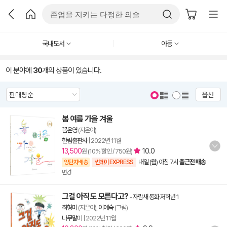
국내도서
아동
이 분야에
30
개의 상품이 있습니다.
옵션
봄 여름 가을 겨울
꼼은영
(지은이)
한림출판사
|
2022년 11월
13,500
10.0
원 (10% 할인 / 750원)
내일 (월) 아침 7시
출근전 배송
양탄자배송
썬데이 EXPRESS
변경
그걸 아직도 모른다고?
-
자람새 동화 저학년 1
최형미
(지은이),
이예숙
(그림)
나무말미
|
2022년 11월