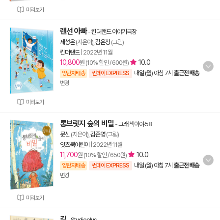
미리보기
랜선 아빠
-
킨더랜드 이야기극장
제성은
(지은이),
김은정
(그림)
킨더랜드
|
2022년 11월
10,800
10.0
원 (10% 할인 / 600원)
내일 (월) 아침 7시
출근전 배송
양탄자배송
썬데이 EXPRESS
변경
미리보기
롱브릿지 숲의 비밀
-
그래 책이야 58
문신
(지은이),
김준영
(그림)
잇츠북어린이
|
2022년 11월
11,700
10.0
원 (10% 할인 / 650원)
내일 (월) 아침 7시
출근전 배송
양탄자배송
썬데이 EXPRESS
변경
미리보기
길
-
Studioplus