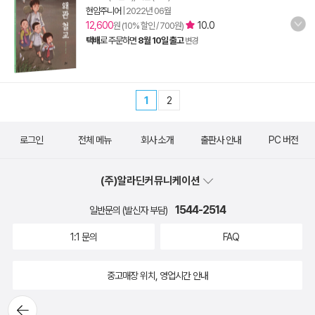
현암주니어
|
2022년 06월
12,600
10.0
원 (10% 할인 / 700원)
택배
로 주문하면
8월 10일 출고
변경
1
2
로그인
전체 메뉴
회사 소개
출판사 안내
PC 버전
(주)알라딘커뮤니케이션
1544-2514
일반문의 (발신자 부담)
1:1 문의
FAQ
중고매장 위치, 영업시간 안내
뒤로가