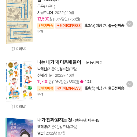
국은
(지은이)
시공주니어
|
2022년 10월
13,500
원 (10% 할인 / 750원)
내일 (월) 아침 7시
출근전 배송
양탄자배송
썬데이 EXPRESS
변경
미리보기
나는 내가 꽤 마음에 들어
-
바람동시책 2
박혜선
(지은이),
정수현
(그림)
천개의바람
|
2022년 10월
11,700
10.0
원 (10% 할인 / 650원)
내일 (월) 아침 7시
출근전 배송
양탄자배송
썬데이 EXPRESS
변경
미리보기
내가 진짜 원하는 것
-
별숲 동화 마을 45
백혜영
(지은이),
김주리
(그림)
별숲
|
2022년 07월