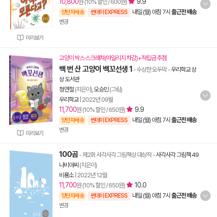
10,800
9.9
원 (10% 할인 / 600원)
내일 (월) 아침 7시
출근전 배송
양탄자배송
썬데이 EXPRESS
변경
미리보기
고양이 박스·스크래쳐(마일리지 차감)+적립금 추첨
백 번 산 고양이 백꼬선생 1
- 수상한 오두막
-
우리학교 상
상 도서관
정연철
(지은이),
오승민
(그림)
우리학교
|
2022년 09월
11,700
9.9
원 (10% 할인 / 650원)
내일 (월) 아침 7시
출근전 배송
양탄자배송
썬데이 EXPRESS
변경
미리보기
100곰
- 제2회 사각사각 그림책상 대상작
-
사각사각 그림책 49
나비야씨
(지은이)
비룡소
|
2022년 12월
11,700
10.0
원 (10% 할인 / 650원)
내일 (월) 아침 7시
출근전 배송
양탄자배송
썬데이 EXPRESS
변경