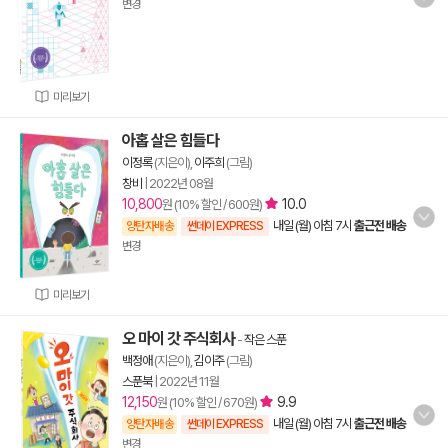
변경
미리보기
아홉 살은 힘들다
이정록
(지은이),
이주희
(그림)
창비
|
2022년 08월
10,800
10.0
원 (10% 할인 / 600원)
내일 (월) 아침 7시
출근전 배송
양탄자배송
썬데이 EXPRESS
변경
미리보기
오 마이 갓 주식회사
-
작은 스푼
백정애
(지은이),
김이주
(그림)
스푼북
|
2022년 11월
12,150
9.9
원 (10% 할인 / 670원)
내일 (월) 아침 7시
출근전 배송
양탄자배송
썬데이 EXPRESS
변경