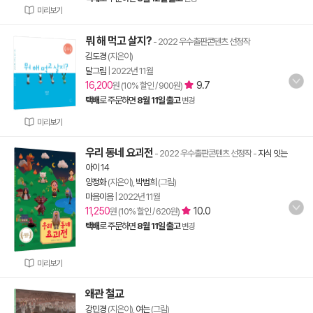
미리보기
뭐 해 먹고 살지?
- 2022 우수출판콘텐츠 선정작
김도경
(지은이)
달그림
|
2022년 11월
16,200
9.7
원 (10% 할인 / 900원)
택배
로 주문하면
8월 11일 출고
변경
미리보기
우리 동네 요괴전
- 2022 우수출판콘텐츠 선정작
-
지식 잇는
아이 14
양정화
(지은이),
박범희
(그림)
마음이음
|
2022년 11월
11,250
10.0
원 (10% 할인 / 620원)
택배
로 주문하면
8월 11일 출고
변경
미리보기
왜관 철교
강민경
(지은이),
여는
(그림)