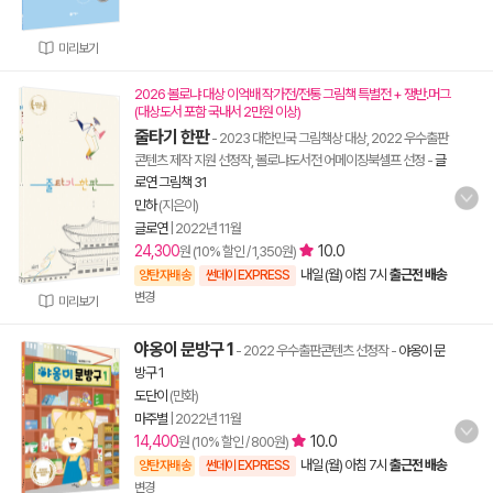
미리보기
2026 볼로냐 대상 이억배 작가전/전통 그림책 특별전 + 쟁반.머그
(대상도서 포함 국내서 2만원 이상)
줄타기 한판
- 2023 대한민국 그림책상 대상, 2022 우수출판
콘텐츠 제작 지원 선정작, 볼로냐도서전 어메이징북셀프 선정
-
글
로연 그림책 31
민하
(지은이)
글로연
|
2022년 11월
24,300
10.0
원 (10% 할인 / 1,350원)
내일 (월) 아침 7시
출근전 배송
양탄자배송
썬데이 EXPRESS
변경
미리보기
야옹이 문방구 1
- 2022 우수출판콘텐츠 선정작
-
야옹이 문
방구 1
도단이
(만화)
마주별
|
2022년 11월
14,400
10.0
원 (10% 할인 / 800원)
내일 (월) 아침 7시
출근전 배송
양탄자배송
썬데이 EXPRESS
변경