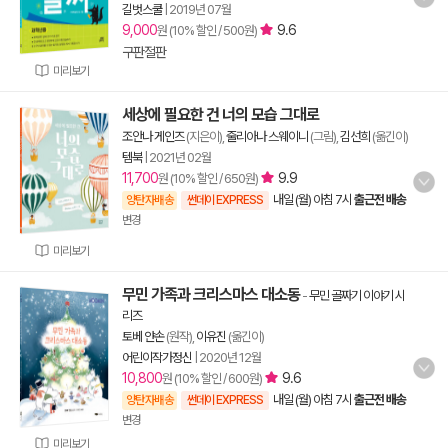
길벗스쿨
|
2019년 07월
9,000
9.6
원 (10% 할인 / 500원)
구판절판
미리보기
세상에 필요한 건 너의 모습 그대로
조안나 게인즈
(지은이),
줄리아나 스웨이니
(그림),
김선희
(옮긴이)
템북
|
2021년 02월
11,700
9.9
원 (10% 할인 / 650원)
내일 (월) 아침 7시
출근전 배송
양탄자배송
썬데이 EXPRESS
변경
미리보기
무민 가족과 크리스마스 대소동
-
무민 골짜기 이야기 시
리즈
토베 얀손
(원작),
이유진
(옮긴이)
어린이작가정신
|
2020년 12월
10,800
9.6
원 (10% 할인 / 600원)
내일 (월) 아침 7시
출근전 배송
양탄자배송
썬데이 EXPRESS
변경
미리보기