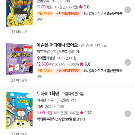
한솔수북
|
2022년 12월
11,700
9.8
원 (10% 할인 / 650원)
내일 (월) 아침 7시
출근전 배송
양탄자배송
썬데이 EXPRESS
변경
미리보기
예술은 어디에나 있어요
- 앤디 워홀과 팝 아트
제프 맥
(지은이),
양진희
(옮긴이)
우리들의행성
|
2022년 06월
12,600
9.8
원 (10% 할인 / 700원)
내일 (월) 아침 7시
출근전 배송
양탄자배송
썬데이 EXPRESS
변경
미리보기
무사히 1학년
-
그림책의 즐거움
이지현
(지은이),
나인완
(그림)
다림
|
2022년 10월
10,800
10.0
원 (10% 할인 / 600원)
택배
로 주문하면
8월 10일 출고
변경
미리보기