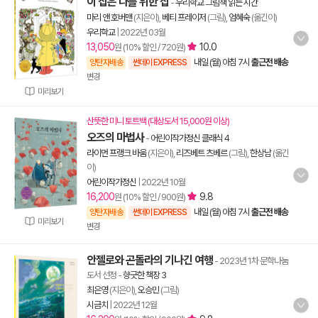
이 집은 나를 위한 집
-
우리학교 그림책 읽는 시간
마리 앤 호버맨
(지은이),
베티 프레이저
(그림),
엄혜숙
(옮긴이)
우리학교
|
2022년 03월
13,050
10.0
원 (10% 할인 / 720원)
내일 (월) 아침 7시
출근전 배송
양탄자배송
썬데이 EXPRESS
변경
미리보기
산뜻한 미니 토트백 (대상도서 15,000원 이상)
오즈의 마법사
-
어린이작가정신 클래식 4
라이먼 프랭크 바움
(지은이),
리즈베트 츠베르
(그림),
한상남
(옮긴
이)
어린이작가정신
|
2022년 10월
16,200
9.8
원 (10% 할인 / 900원)
내일 (월) 아침 7시
출근전 배송
양탄자배송
썬데이 EXPRESS
미리보기
변경
안젤로와 곤돌라의 기나긴 여행
- 2023년 1차 문학나눔
도서 선정
-
향긋한 책장 3
최은영
(지은이),
오승민
(그림)
시금치
|
2022년 12월