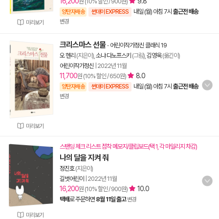
16,200
9.8
원 (10% 할인 / 900원)
내일 (월) 아침 7시
출근전 배송
양탄자배송
썬데이 EXPRESS
변경
미리보기
크리스마스 선물
-
어린이작가정신 클래식 19
오 헨리
(지은이),
소냐 다노프스키
(그림),
김영욱
(옮긴이)
어린이작가정신
|
2022년 11월
11,700
8.0
원 (10% 할인 / 650원)
내일 (월) 아침 7시
출근전 배송
양탄자배송
썬데이 EXPRESS
변경
미리보기
스탠딩 체크 리스트 점착 메모지/클립보드(택 1, 각 마일리지 차감)
나의 달을 지켜 줘
정진호
(지은이)
길벗어린이
|
2022년 11월
16,200
10.0
원 (10% 할인 / 900원)
택배
로 주문하면
8월 11일 출고
변경
미리보기