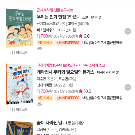
감사 축하 말 선물 봉투 세트
우리는 인기 만점 1학년
-
파스텔 그림책 3
쓰치다 노부코
(지은이),
고향옥
(옮긴이)
파스텔하우스
|
2022년 01월
11,700
9.6
원 (10% 할인 / 650원)
내일 (월) 아침 7시
출근전 배송
양탄자배송
썬데이 EXPRESS
변경
미리보기
천개의바람 15주년 브랜드전 + 지이수, 소복이 포스터
개마법사 쿠키와 일요일의 돈가스
-
바람어린이책 21
이승민
(지은이),
조승연
(그림)
천개의바람
|
2022년 10월
11,700
10.0
원 (10% 할인 / 650원)
내일 (월) 아침 7시
출근전 배송
양탄자배송
썬데이 EXPRESS
변경
미리보기
꿈이 사라진 날
-
초등 읽기대장
고정욱
(지은이),
임광희
(그림)