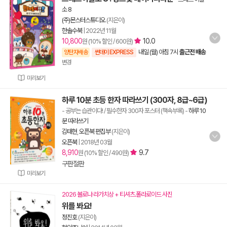
소 8
(주)몬스터스튜디오
(지은이)
한솔수북
|
2022년 11월
10,800
10.0
원 (10% 할인 / 600원)
내일 (월) 아침 7시
출근전 배송
양탄자배송
썬데이 EXPRESS
변경
미리보기
하루 10분 초등 한자 따라쓰기 (300자, 8급~6급)
- 공부는 습관이다! / 필수한자 300자 포스터 (책속부록)
-
하루 10
분 따라쓰기
김태현
,
오픈북 편집부
(지은이)
오픈북
|
2018년 03월
8,910
9.7
원 (10% 할인 / 490원)
구판절판
미리보기
2026 볼로냐 라가치상 + 티셔츠.폴라로이드 사진
위를 봐요!
정진호
(지은이)