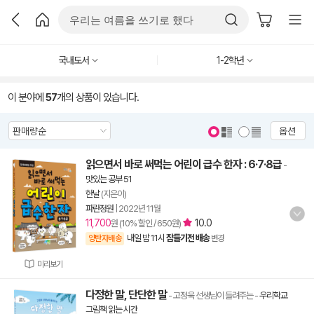
국내도서
1-2학년
이 분야에
57
개의 상품이 있습니다.
옵션
읽으면서 바로 써먹는 어린이 급수 한자 : 6·7·8급
-
맛있는 공부 51
한날
(지은이)
파란정원
|
2022년 11월
11,700
10.0
원 (10% 할인 / 650원)
내일 밤 11시
잠들기전 배송
양탄자배송
변경
미리보기
다정한 말, 단단한 말
- 고정욱 선생님이 들려주는
-
우리학교
그림책 읽는 시간