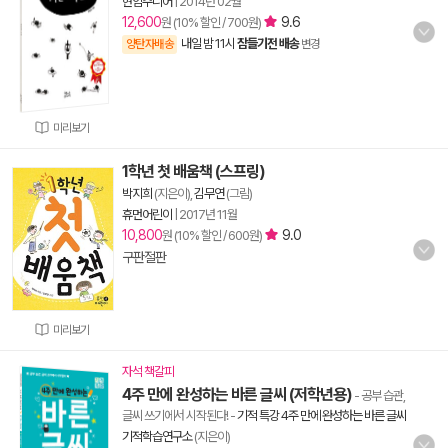
현암주니어
|
2014년 02월
12,600
9.6
원 (10% 할인 / 700원)
내일 밤 11시
잠들기전 배송
양탄자배송
변경
미리보기
1학년 첫 배움책 (스프링)
박지희
(지은이),
김무연
(그림)
휴먼어린이
|
2017년 11월
10,800
9.0
원 (10% 할인 / 600원)
구판절판
미리보기
자석 책갈피
4주 만에 완성하는 바른 글씨 (저학년용)
- 공부 습관,
글씨 쓰기에서 시작된다!
-
기적 특강 4주 만에 완성하는 바른 글씨
기적학습연구소
(지은이)