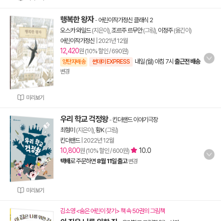
행복한 왕자
-
어린이작가정신 클래식 2
오스카 와일드
(지은이),
조르주 르무안
(그림),
이정주
(옮긴이)
어린이작가정신
|
2021년 12월
12,420
원 (10% 할인 / 690원)
내일 (월) 아침 7시
출근전 배송
양탄자배송
썬데이 EXPRESS
변경
미리보기
우리 학교 걱정왕
-
킨더랜드 이야기극장
최형미
(지은이),
황K
(그림)
킨더랜드
|
2022년 12월
10,800
10.0
원 (10% 할인 / 600원)
택배
로 주문하면
8월 11일 출고
변경
미리보기
김소영 <숨은 어린이 찾기> 책 속 50권의 그림책