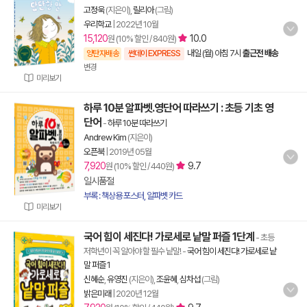
고정욱
(지은이),
릴리아
(그림)
우리학교
|
2022년 10월
15,120
10.0
원 (10% 할인 / 840원)
내일 (월) 아침 7시
출근전 배송
양탄자배송
썬데이 EXPRESS
변경
미리보기
하루 10분 알파벳.영단어 따라쓰기 : 초등 기초 영
단어
-
하루 10분 따라쓰기
Andrew Kim
(지은이)
오픈북
|
2019년 05월
7,920
9.7
원 (10% 할인 / 440원)
일시품절
부록 : 책상용 포스터, 알파벳 카드
미리보기
국어 힘이 세진다! 가로세로 낱말 퍼즐 1단계
- 초등
저학년이 꼭 알아야 할 필수 낱말!
-
국어 힘이 세진다! 가로세로 낱
말 퍼즐 1
신혜순
,
유영진
(지은이),
조윤혜
,
심차섭
(그림)
밝은미래
|
2020년 12월