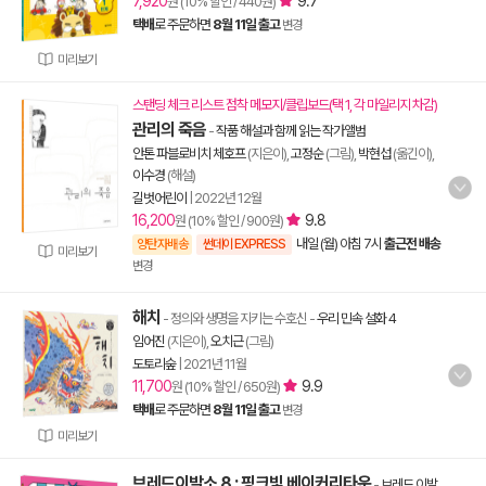
7,920
9.7
원 (10% 할인 / 440원)
택배
로 주문하면
8월 11일 출고
변경
미리보기
스탠딩 체크 리스트 점착 메모지/클립보드(택 1, 각 마일리지 차감)
관리의 죽음
-
작품 해설과 함께 읽는 작가앨범
안톤 파블로비치 체호프
(지은이),
고정순
(그림),
박현섭
(옮긴이),
이수경
(해설)
길벗어린이
|
2022년 12월
16,200
9.8
원 (10% 할인 / 900원)
내일 (월) 아침 7시
출근전 배송
양탄자배송
썬데이 EXPRESS
미리보기
변경
해치
- 정의와 생명을 지키는 수호신
-
우리 민속 설화 4
임어진
(지은이),
오치근
(그림)
도토리숲
|
2021년 11월
11,700
9.9
원 (10% 할인 / 650원)
택배
로 주문하면
8월 11일 출고
변경
미리보기
브레드이발소 8 : 핑크빛 베이커리타운
-
브레드 이발