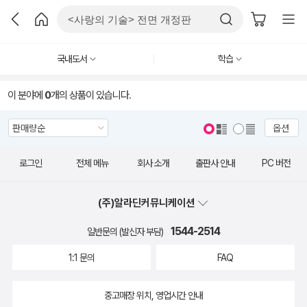
국내도서
학습
이 분야에
0
개의 상품이 있습니다.
옵션
로그인
전체 메뉴
회사 소개
출판사 안내
PC 버전
(주)알라딘커뮤니케이션
1544-2514
일반문의 (발신자 부담)
1:1 문의
FAQ
중고매장 위치, 영업시간 안내