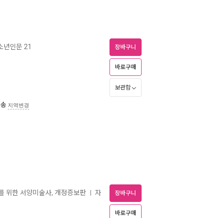
년인문 21
장바구니
바로구매
보관함
배송
지역변경
대를 위한 서양미술사, 개정증보판
자
ㅣ
장바구니
바로구매