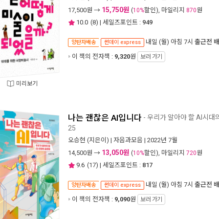
15,750원
17,500
원 →
(
할인), 마일리지
원
10%
870
10.0
(
8
) | 세일즈포인트 :
949
내일 (월) 아침 7시
출근전 
양탄자배송
썬데이 express
이 책의 전자책 :
9,320
원
보러 가기
미리보기
나는 괜찮은 AI입니다
- 우리가 알아야 할 AI시대
25
오승현
(지은이) |
자음과모음
| 2022년 7월
13,050원
14,500
원 →
(
할인), 마일리지
원
10%
720
9.6
(
17
) | 세일즈포인트 :
817
내일 (월) 아침 7시
출근전 
양탄자배송
썬데이 express
이 책의 전자책 :
9,090
원
보러 가기