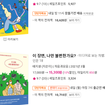
9.7
(
13
) | 세일즈포인트 :
5,927
내일 밤 11시
잠들기전 배송
양탄자배송
지역변경
이 책의 전자책 :
10,620
원
보러 가기
미리보기
이 장면, 나만 불편한가요?
- 미디어로 보는 차별
인문 18
태지원
(지은이) |
자음과모음
| 2021년 3월
15,300원
17,000
원 →
(
할인), 마일리지
원
10%
850
9.7
(
20
) | 세일즈포인트 :
3,324
내일 (월) 아침 7시
출근전 
양탄자배송
썬데이 express
이 책의 전자책 :
10,710
원
보러 가기