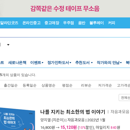
알라딘굿즈
온라인중고
중고매장
우주점
음반
블루레이
커피
서
스트
새로나온책
이벤트
정가인하도서
추천도서
작가와의 만남
북
5
개의 상품이 있습니다.
출간일순
등록일순
상품명순
평점순
리뷰순
저가격순
고가격
전체
나를 지키는 최소한의 법 이야기
자음과모음 
ㅣ
양지열
(지은이) |
자음과모음
| 2022년 1월
15,120원
16,800
원 →
(
할인), 마일리지
원
10%
840