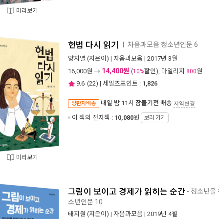
미리보기
헌법 다시 읽기
자음과모음 청소년인문 6
ㅣ
양지열
(지은이) |
자음과모음
| 2017년 3월
14,400원
16,000
원 →
(
할인), 마일리지
원
10%
800
9.6
(
22
) | 세일즈포인트 :
1,826
내일 밤 11시
잠들기전 배송
양탄자배송
지역변경
이 책의 전자책 :
10,080
원
보러 가기
미리보기
그림이 보이고 경제가 읽히는 순간
- 청소년을
소년인문 10
태지원
(지은이) |
자음과모음
| 2019년 4월