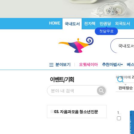
HOME
전자책
만권당
외국도서
국내도서
첫달무료
국내도
분야보기
오뒷세이아
추천마법사
베
이벤트/기획
이 분야에
2
판매량순
03. 자음과모음 청소년인문
1.