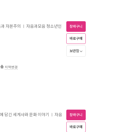
득과 자본주의
자음과모음 청소년인
ㅣ
장바구니
바로구매
보관함
배송
지역변경
욕탕에 담긴 세계사와 문화 이야기
자음
ㅣ
장바구니
바로구매