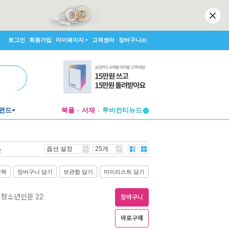
로그인
회원가입
마이페이지
고객센터
장바구니
(0)
투비컨티뉴드
펀드
북플
서재
창작플랫폼
투비컨티뉴드
옵션 설정
25개
순
선택
장바구니 담기
보관함 담기
마이리스트 담기
청소년인문 22
장바구니
바로구매