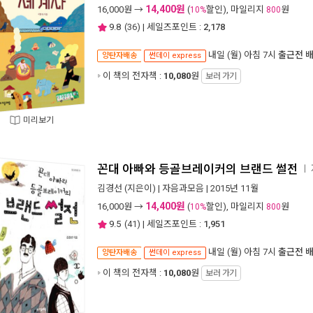
14,400원
16,000
원 →
(
할인), 마일리지
원
10%
800
9.8
(
36
) | 세일즈포인트 :
2,178
내일 (월) 아침 7시
출근전 
양탄자배송
썬데이 express
이 책의 전자책 :
10,080
원
보러 가기
미리보기
꼰대 아빠와 등골브레이커의 브랜드 썰전
ㅣ
김경선
(지은이) |
자음과모음
| 2015년 11월
14,400원
16,000
원 →
(
할인), 마일리지
원
10%
800
9.5
(
41
) | 세일즈포인트 :
1,951
내일 (월) 아침 7시
출근전 
양탄자배송
썬데이 express
이 책의 전자책 :
10,080
원
보러 가기