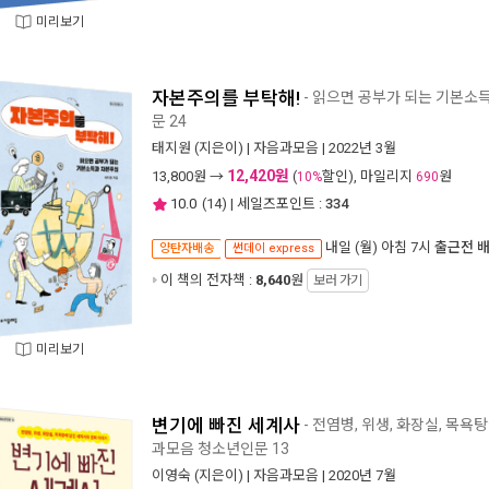
미리보기
자본주의를 부탁해!
- 읽으면 공부가 되는 기본소
문 24
태지원
(지은이) |
자음과모음
| 2022년 3월
12,420원
13,800
원 →
(
할인), 마일리지
원
10%
690
10.0
(
14
) | 세일즈포인트 :
334
내일 (월) 아침 7시
출근전 
양탄자배송
썬데이 express
이 책의 전자책 :
8,640
원
보러 가기
미리보기
변기에 빠진 세계사
- 전염병, 위생, 화장실, 목
과모음 청소년인문 13
이영숙
(지은이) |
자음과모음
| 2020년 7월