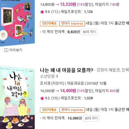
13,320원
14,800
원 →
(
할인), 마일리지
원
10%
740
9.6
(
11
) | 세일즈포인트 :
1,126
내일 (월) 아침 7시
출근전 
양탄자배송
썬데이 express
이 책의 전자책 :
8,820
원
보러 가기
미리보기
나는 왜 내 마음을 모를까?
- 감정의 재발견, 진
소년인문 4
조서경
(지은이) |
자음과모음
| 2016년 10월
14,400원
16,000
원 →
(
할인), 마일리지
원
10%
800
9.2
(
10
) | 세일즈포인트 :
1,028
내일 (월) 아침 7시
출근전 
양탄자배송
썬데이 express
이 책의 전자책 :
10,080
원
보러 가기