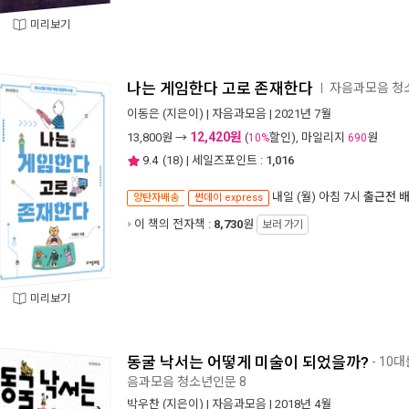
미리보기
나는 게임한다 고로 존재한다
자음과모음 청소
ㅣ
이동은
(지은이) |
자음과모음
| 2021년 7월
12,420원
13,800
원 →
(
할인), 마일리지
원
10%
690
9.4
(
18
) | 세일즈포인트 :
1,016
내일 (월) 아침 7시
출근전 
양탄자배송
썬데이 express
이 책의 전자책 :
8,730
원
보러 가기
미리보기
동굴 낙서는 어떻게 미술이 되었을까?
- 10
음과모음 청소년인문 8
박우찬
(지은이) |
자음과모음
| 2018년 4월