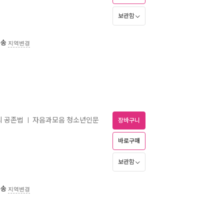
보관함
배송
지역변경
의 공존법
자음과모음 청소년인문
ㅣ
장바구니
바로구매
보관함
배송
지역변경