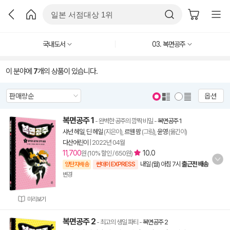
국내도서
03. 복면공주
이 분야에
7
개의 상품이 있습니다.
옵션
복면공주 1
- 완벽한 공주의 깜짝 비밀
-
복면공주 1
샤넌 헤일
,
딘 헤일
(지은이),
르웬 팜
(그림),
윤영
(옮긴이)
다산어린이
|
2022년 04월
11,700
10.0
원 (10% 할인 / 650원)
내일 (월) 아침 7시
출근전 배송
양탄자배송
썬데이 EXPRESS
변경
미리보기
복면공주 2
- 최고의 생일 파티
-
복면공주 2