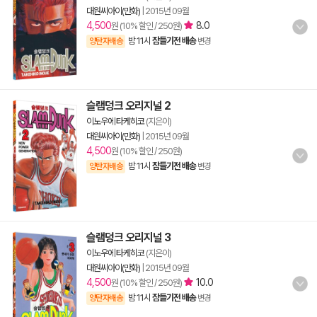
대원씨아이(만화)
|
2015년 09월
4,500
8.0
원 (10% 할인 / 250원)
밤 11시
잠들기전 배송
양탄자배송
변경
슬램덩크 오리지널 2
이노우에 타케히코
(지은이)
대원씨아이(만화)
|
2015년 09월
4,500
원 (10% 할인 / 250원)
밤 11시
잠들기전 배송
양탄자배송
변경
슬램덩크 오리지널 3
이노우에 타케히코
(지은이)
대원씨아이(만화)
|
2015년 09월
4,500
10.0
원 (10% 할인 / 250원)
밤 11시
잠들기전 배송
양탄자배송
변경