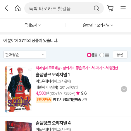
국내도서
슬램덩크 오리지널
이 분야에
27
개의 상품이 있습니다.
옵션
책과 함께 무료배송 - 함께 사기 좋은 특가 도서 · 저가 도서 총집합
슬램덩크 오리지널 1
이노우에 타케히코
(지은이)
대원씨아이(만화)
|
2015년 09월
4,500
9.6
원 (10% 할인 / 250원)
밤 11시
잠들기전 배송
양탄자배송
변경
슬램덩크 오리지널 4
이노우에 타케히코
(지은이)