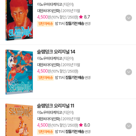
이노우에 타케히코
(지은이)
대원씨아이(만화)
|
2015년 11월
4,500
8.7
원 (10% 할인 / 250원)
밤 11시
잠들기전 배송
양탄자배송
변경
슬램덩크 오리지널 14
이노우에 타케히코
(지은이)
대원씨아이(만화)
|
2015년 11월
4,500
원 (10% 할인 / 250원)
밤 11시
잠들기전 배송
양탄자배송
변경
슬램덩크 오리지널 11
이노우에 타케히코
(지은이)
대원씨아이(만화)
|
2015년 11월
4,500
8.0
원 (10% 할인 / 250원)
밤 11시
잠들기전 배송
양탄자배송
변경