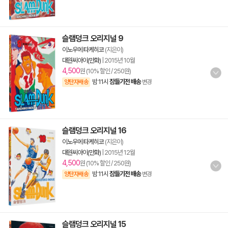
슬램덩크 오리지널 9
이노우에 타케히코
(지은이)
대원씨아이(만화)
|
2015년 10월
4,500
원 (10% 할인 / 250원)
밤 11시
잠들기전 배송
양탄자배송
변경
슬램덩크 오리지널 16
이노우에 타케히코
(지은이)
대원씨아이(만화)
|
2015년 12월
4,500
원 (10% 할인 / 250원)
밤 11시
잠들기전 배송
양탄자배송
변경
슬램덩크 오리지널 15