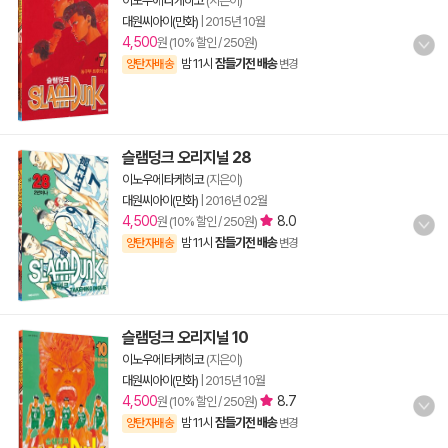
이노우에 타케히코
(지은이)
대원씨아이(만화)
|
2015년 10월
4,500
원 (10% 할인 / 250원)
밤 11시
잠들기전 배송
양탄자배송
변경
슬램덩크 오리지널 28
이노우에 타케히코
(지은이)
대원씨아이(만화)
|
2016년 02월
4,500
8.0
원 (10% 할인 / 250원)
밤 11시
잠들기전 배송
양탄자배송
변경
슬램덩크 오리지널 10
이노우에 타케히코
(지은이)
대원씨아이(만화)
|
2015년 10월
4,500
8.7
원 (10% 할인 / 250원)
밤 11시
잠들기전 배송
양탄자배송
변경