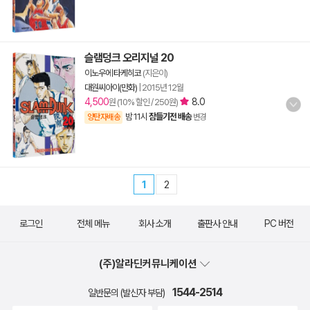
슬램덩크 오리지널 20
이노우에 타케히코
(지은이)
대원씨아이(만화)
|
2015년 12월
4,500
8.0
원 (10% 할인 / 250원)
밤 11시
잠들기전 배송
양탄자배송
변경
1
2
로그인
전체 메뉴
회사 소개
출판사 안내
PC 버전
(주)알라딘커뮤니케이션
1544-2514
일반문의 (발신자 부담)