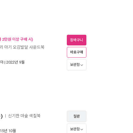
 2만원 이상 구매 시)
장바구니
리 아기 오감발달 사운드북
바로구매
아
| 2022년 9월
보관함
)
신기한 마술 색칠북
ㅣ
절판
보관함
015년 10월