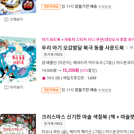
밤 11시
잠들기전 배송
양탄자배송
지역변경
크게보기
아기 보드북 + 자동차 스티커.미니 쿠션(대상도서 포함 유아
우리 아기 오감발달 북극 동물 사운드북
우
ㅣ
정가제
FREE
샘 태플린
(지은이),
페데리카 아이오사
(그림) |
어스본코리
15,200원
19,000
원 →
(
할인)
20%
10.0
(
8
) | 세일즈포인트 :
1,633
미리보기
밤 11시
잠들기전 배송
양탄자배송
지역변경
크리스마스 신기한 마술 색칠북 (책 + 마술붓
정가제
FREE
피오나 와트
(글),
에리카 해리슨
(그림) |
어스본코리아
| 2