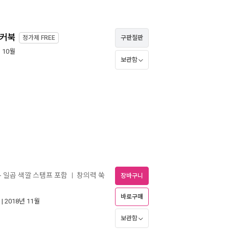
티커북
정가제
FREE
구판절판
년 10월
보관함
- 일곱 색깔 스탬프 포함
창의력 쑥
ㅣ
장바구니
바로구매
| 2018년 11월
보관함