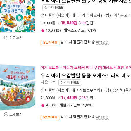
우리 아기 오감발달 흰 눈이 펑펑 겨울 사운
정가제
FREE
샘 태플린
(지은이),
페데리카 아이오사
(그림) |
어스본코리
15,840원
19,800
원 →
(
할인)
20%
10.0
(
12
) | 세일즈포인트 :
7,179
미리보기
밤 11시
잠들기전 배송
양탄자배송
지역변경
아기 보드북 + 자동차 스티커.미니 쿠션(대상도서 포함 유아
우리 아기 오감발달 동물 오케스트라의 베
사운드북
정가제
FREE
샘 태플린
(지은이),
애그 자트코우스카
(그림),
송지혜
(옮긴
17,440원
21,800
원 →
(
할인)
20%
9.3
(
3
) | 세일즈포인트 :
5,820
크게보기
밤 11시
잠들기전 배송
양탄자배송
지역변경