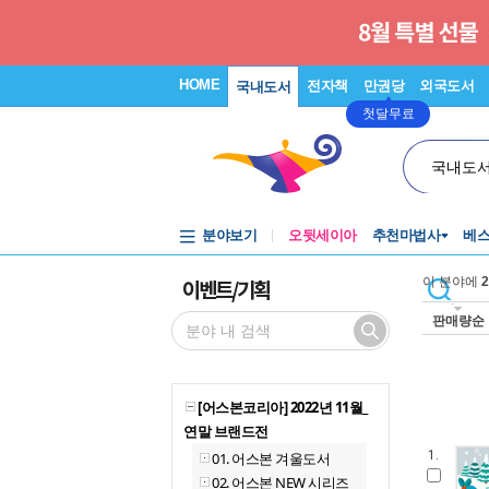
HOME
전자책
만권당
외국도서
국내도서
첫달무료
국내도
분야보기
오뒷세이아
추천마법사
베
이벤트/기획
이 분야에
2
판매량순
[어스본코리아] 2022년 11월_
연말 브랜드전
1.
01. 어스본 겨울도서
02. 어스본 NEW 시리즈