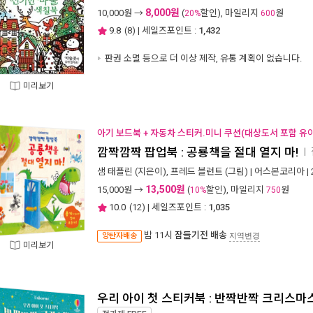
8,000원
10,000
원 →
(
할인), 마일리지
원
20%
600
9.8
(
8
) | 세일즈포인트 :
1,432
판권 소멸 등으로 더 이상 제작, 유통 계획이 없습니다.
미리보기
아기 보드북 + 자동차 스티커.미니 쿠션(대상도서 포함 유아
깜짝깜짝 팝업북 : 공룡책을 절대 열지 마!
ㅣ
샘 태플린
(지은이),
프레드 블런트
(그림) |
어스본코리아
|
13,500원
15,000
원 →
(
할인), 마일리지
원
10%
750
10.0
(
12
) | 세일즈포인트 :
1,035
밤 11시
잠들기전 배송
양탄자배송
지역변경
미리보기
우리 아이 첫 스티커북 : 반짝반짝 크리스마