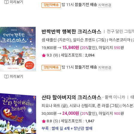
미리보기
밤 11시
잠들기전 배송
양탄자배송
지역변경
반짝반짝 행복한 크리스마스
전구 달린 그림
ㅣ
샘 태플린
(지은이),
알리슨 프렌드
(그림) |
어스본코리아
|
15,840원
19,800
원 →
(
할인), 마일리지
원
20%
590
9.3
(
9
) | 세일즈포인트 :
2,094
밤 11시
잠들기전 배송
양탄자배송
지역변경
미리보기
산타 할아버지의 크리스마스
- 풀백 미니카
태
ㅣ
피오나 와트
(글),
시모나 산필리포
,
존 러셀
(그림) |
어스본
24,000원
30,000
원 →
(
할인), 마일리지
원
20%
900
8.8
(
5
) | 세일즈포인트 :
1,847
부록 : 썰매 길 4개 + 장난감 썰매