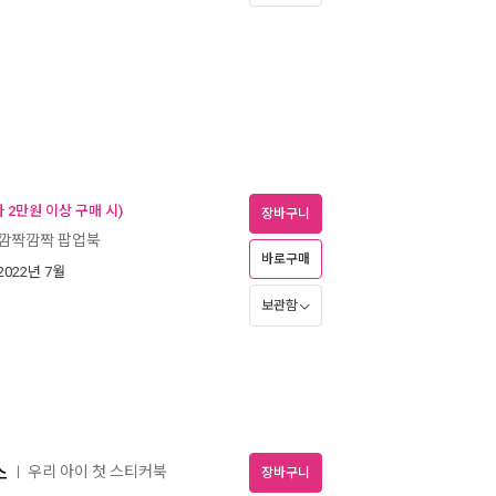
 2만원 이상 구매 시)
장바구니
깜짝깜짝 팝업북
바로구매
 2022년 7월
보관함
스
우리 아이 첫 스티커북
ㅣ
장바구니