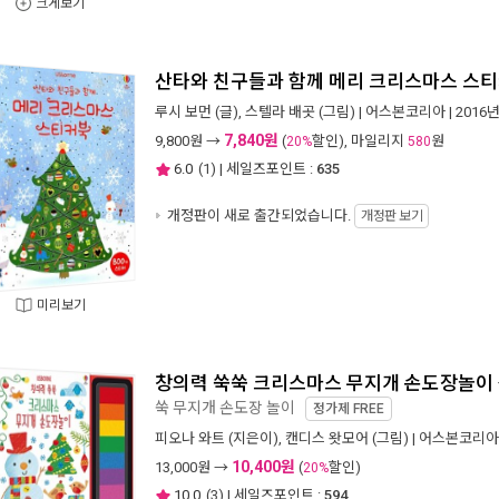
크게보기
산타와 친구들과 함께 메리 크리스마스 스
루시 보먼
(글),
스텔라 배곳
(그림) |
어스본코리아
| 2016
7,840원
9,800
원 →
(
할인), 마일리지
원
20%
580
6.0
(
1
) | 세일즈포인트 :
635
개정판이 새로 출간되었습니다.
개정판 보기
미리보기
창의력 쑥쑥 크리스마스 무지개 손도장놀이
쑥 무지개 손도장 놀이
정가제
FREE
피오나 와트
(지은이),
캔디스 왓모어
(그림) |
어스본코리아
10,400원
13,000
원 →
(
할인)
20%
10.0
(
3
) | 세일즈포인트 :
594