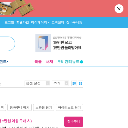
로그인
회원가입
마이페이지
고객센터
장바구니
(0)
투비컨티뉴드
펀드
북플
서재
창작플랫폼
투비컨티뉴드
옵션 설정
25개
순
선택
장바구니 담기
보관함 담기
마이리스트 담기
 2만원 이상 구매 시)
장바구니