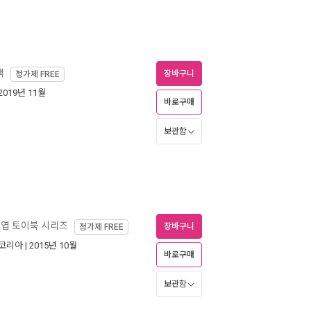
책
장바구니
정가제
FREE
 2019년 11월
바로구매
보관함
엽 토이북 시리즈
장바구니
정가제
FREE
코리아
| 2015년 10월
바로구매
보관함