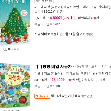
정가제
FREE
피오나 패칫
(지은이),
제임스 뉴먼 그레이
(그림),
송지혜
(
코리아
| 2022년 11월
6,800원
8,500
원 →
(
할인), 마일리지
원
20%
420
세일즈포인트 :
907
지금
택배
로 주문하면
8월 11일 출고
지역변경
미리보기
뛰뛰빵빵 태엽 자동차
- 자동차 1대 포함
태엽 
ㅣ
피오나 와트
(지은이),
스테파노 토그네티
(그림),
헬렌 리
(
26,400원
33,000
원 →
(
할인), 마일리지
원
20%
1,980
세일즈포인트 :
800
밤 11시
잠들기전 배송
양탄자배송
지역변경