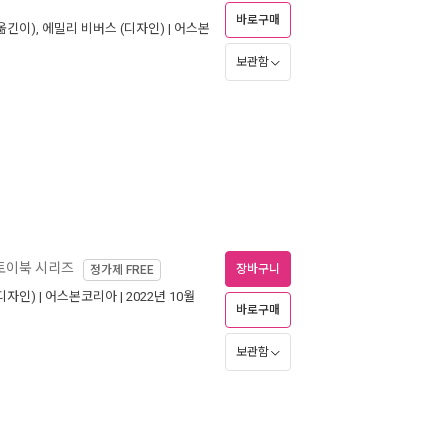
바로구매
옮긴이),
에밀리 비버스
(디자인) |
어스본
보관함
토이북 시리즈
장바구니
정가제
FREE
디자인) |
어스본코리아
| 2022년 10월
바로구매
보관함