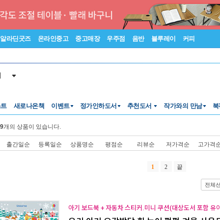
알라딘굿즈
온라인중고
중고매장
우주점
음반
블루레이
커피
서
스트
새로나온책
이벤트
정가인하도서
추천도서
작가와의 만남
북
9
개의 상품이 있습니다.
출간일순
등록일순
상품명순
평점순
리뷰순
저가격순
고가격
1
2
끝
전체
아기 보드북 + 자동차 스티커.미니 쿠션(대상도서 포함 유아