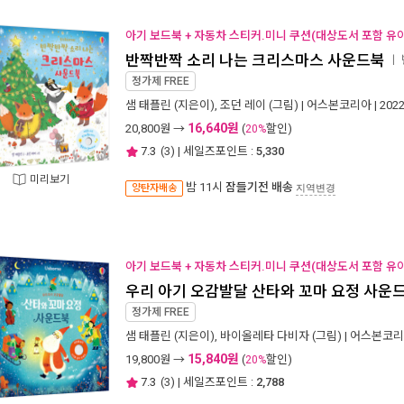
아기 보드북 + 자동차 스티커.미니 쿠션(대상도서 포함 유아
반짝반짝 소리 나는 크리스마스 사운드북
ㅣ
정가제
FREE
샘 태플린
(지은이),
조던 레이
(그림) |
어스본코리아
| 202
16,640원
20,800
원 →
(
할인)
20%
7.3
(
3
) | 세일즈포인트 :
5,330
미리보기
밤 11시
잠들기전 배송
양탄자배송
지역변경
아기 보드북 + 자동차 스티커.미니 쿠션(대상도서 포함 유아
우리 아기 오감발달 산타와 꼬마 요정 사운
정가제
FREE
샘 태플린
(지은이),
바이올레타 다비자
(그림) |
어스본코리
15,840원
19,800
원 →
(
할인)
20%
7.3
(
3
) | 세일즈포인트 :
2,788