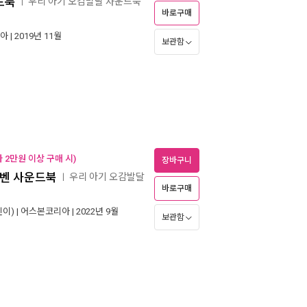
드북
우리 아기 오감발달 사운드북
ㅣ
바로구매
아
| 2019년 11월
보관함
 2만원 이상 구매 시)
장바구니
토벤 사운드북
우리 아기 오감발달
ㅣ
바로구매
이) |
어스본코리아
| 2022년 9월
보관함