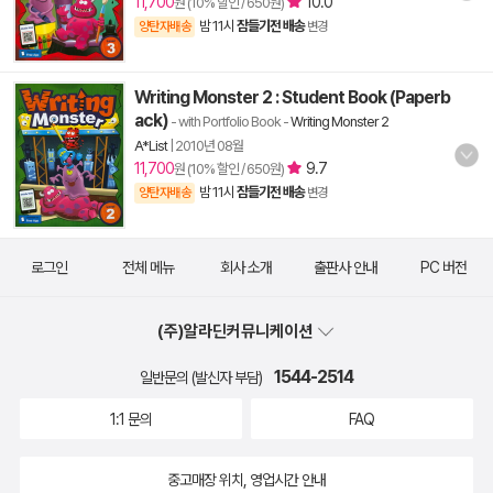
11,700
10.0
원 (10% 할인 / 650원)
밤 11시
잠들기전 배송
양탄자배송
변경
Writing Monster 2 : Student Book (Paperb
ack)
- with Portfolio Book
-
Writing Monster 2
A*List
|
2010년 08월
11,700
9.7
원 (10% 할인 / 650원)
밤 11시
잠들기전 배송
양탄자배송
변경
로그인
전체 메뉴
회사 소개
출판사 안내
PC 버전
(주)알라딘커뮤니케이션
1544-2514
일반문의 (발신자 부담)
1:1 문의
FAQ
중고매장 위치, 영업시간 안내