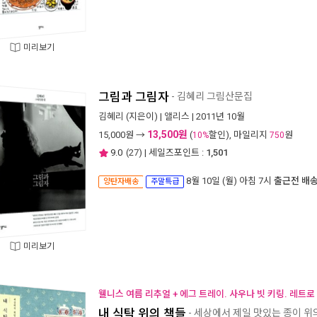
미리보기
그림과 그림자
- 김혜리 그림산문집
김혜리
(지은이) |
앨리스
| 2011년 10월
13,500원
15,000
원 →
(
할인), 마일리지
원
10%
750
9.0
(
27
) | 세일즈포인트 :
1,501
8월 10일 (월) 아침 7시
출근전 배
양탄자배송
주말특급
미리보기
웰니스 여름 리추얼 + 에그 트레이. 사우나 빗 키링. 레트로
내 식탁 위의 책들
- 세상에서 제일 맛있는 종이 위