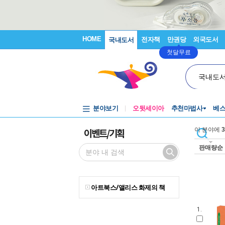
HOME
전자책
만권당
외국도서
국내도서
첫달무료
국내도
분야보기
오뒷세이아
추천마법사
베
이벤트/기획
이 분야에
3
판매량순
아트북스/앨리스 화제의 책
1.