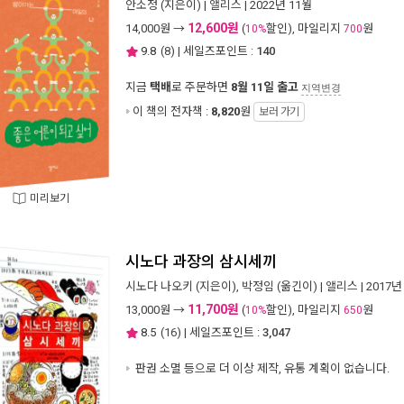
안소정
(지은이) |
앨리스
| 2022년 11월
12,600원
14,000
원 →
(
할인), 마일리지
원
10%
700
9.8
(
8
) | 세일즈포인트 :
140
지금
택배
로 주문하면
8월 11일 출고
지역변경
이 책의 전자책 :
8,820
원
보러 가기
미리보기
시노다 과장의 삼시세끼
시노다 나오키
(지은이),
박정임
(옮긴이) |
앨리스
| 2017년
11,700원
13,000
원 →
(
할인), 마일리지
원
10%
650
8.5
(
16
) | 세일즈포인트 :
3,047
판권 소멸 등으로 더 이상 제작, 유통 계획이 없습니다.