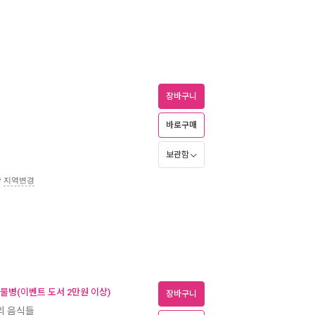
장바구니
바로구매
보관함
송
지역변경
 물병(이벤트 도서 2만원 이상)
장바구니
의 음식들