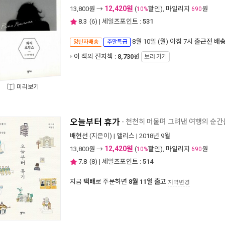
12,420원
13,800
원 →
(
할인), 마일리지
원
10%
690
8.3
(
6
) | 세일즈포인트 :
531
8월 10일 (월) 아침 7시
출근전 배
양탄자배송
주말특급
이 책의 전자책 :
8,730
원
보러 가기
미리보기
오늘부터 휴가
- 천천히 머물며 그려낸 여행의 순간
배현선
(지은이) |
앨리스
| 2018년 9월
12,420원
13,800
원 →
(
할인), 마일리지
원
10%
690
7.8
(
8
) | 세일즈포인트 :
514
지금
택배
로 주문하면
8월 11일 출고
지역변경