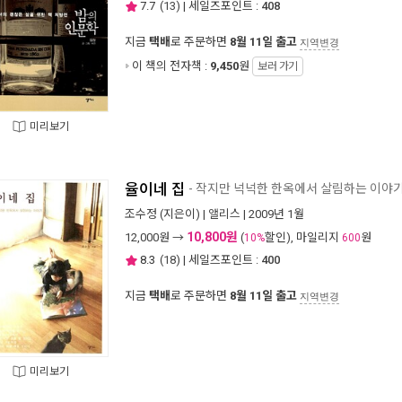
7.7
(
13
) | 세일즈포인트 :
408
지금
택배
로 주문하면
8월 11일 출고
지역변경
이 책의 전자책 :
9,450
원
보러 가기
미리보기
율이네 집
- 작지만 넉넉한 한옥에서 살림하는 이야
조수정
(지은이) |
앨리스
| 2009년 1월
10,800원
12,000
원 →
(
할인), 마일리지
원
10%
600
8.3
(
18
) | 세일즈포인트 :
400
지금
택배
로 주문하면
8월 11일 출고
지역변경
미리보기