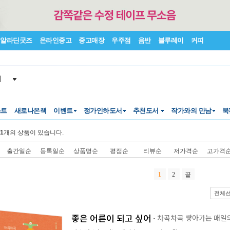
알라딘굿즈
온라인중고
중고매장
우주점
음반
블루레이
커피
서
스트
새로나온책
이벤트
정가인하도서
추천도서
작가와의 만남
북
1
개의 상품이 있습니다.
출간일순
등록일순
상품명순
평점순
리뷰순
저가격순
고가격
1
2
끝
전체
좋은 어른이 되고 싶어
- 차곡차곡 쌓아가는 매일