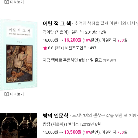
미리보기
어릴 적 그 책
- 추억의 책장을 펼쳐 어린 나와 다시
곽아람
(지은이) |
앨리스
| 2013년 12월
16,200원
18,000
원 →
(
할인), 마일리지
원
10%
900
8.8
(
32
) | 세일즈포인트 :
497
지금
택배
로 주문하면
8월 11일 출고
지역변경
미리보기
밤의 인문학
- 도시남녀의 괜찮은 삶을 위한 책 처방
밥장
(지은이) |
앨리스
| 2013년 6월
13,500원
15,000
원 →
(
할인), 마일리지
원
10%
750