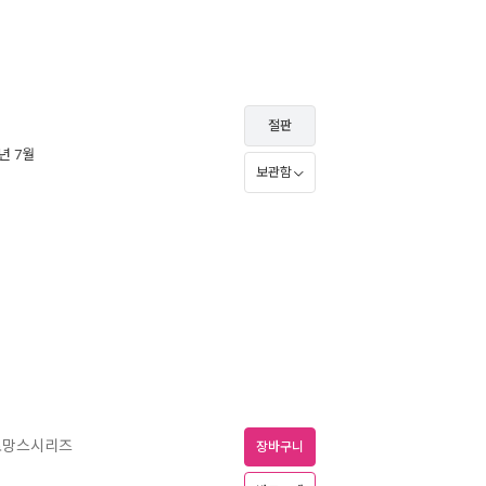
절판
8년 7월
보관함
로망스시리즈
장바구니