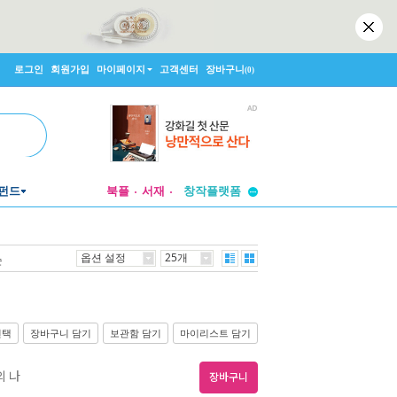
로그인
회원가입
마이페이지
고객센터
장바구니
(0)
투비컨티뉴드
펀드
북플
서재
창작플랫폼
투비컨티뉴드
옵션 설정
25개
순
선택
장바구니 담기
보관함 담기
마이리스트 담기
의 나
장바구니