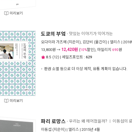
미리보기
도쿄의 부엌
- 맛있는 이야기가 익어가는
오다이라 가즈에
(지은이),
김단비
(옮긴이) |
앨리스
| 201
12,420원
13,800
원 →
(
할인), 마일리지
원
10%
690
8.5
(
12
) | 세일즈포인트 :
629
판권 소멸 등으로 더 이상 제작, 유통 계획이 없습니다.
미리보기
파리 로망스
- 우리는 왜 헤어졌을까?
이동섭의 
ㅣ
이동섭
(지은이) |
앨리스
| 2015년 4월