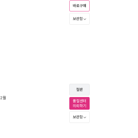
바로구매
보관함
절판
 2월
품절센터
의뢰하기
보관함