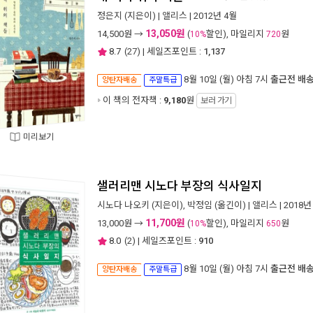
정은지
(지은이) |
앨리스
| 2012년 4월
13,050원
14,500
원 →
(
할인), 마일리지
원
10%
720
8.7
(
27
) | 세일즈포인트 :
1,137
8월 10일 (월) 아침 7시
출근전 배
양탄자배송
주말특급
이 책의 전자책 :
9,180
원
보러 가기
미리보기
샐러리맨 시노다 부장의 식사일지
시노다 나오키
(지은이),
박정임
(옮긴이) |
앨리스
| 2018년
11,700원
13,000
원 →
(
할인), 마일리지
원
10%
650
8.0
(
2
) | 세일즈포인트 :
910
8월 10일 (월) 아침 7시
출근전 배
양탄자배송
주말특급