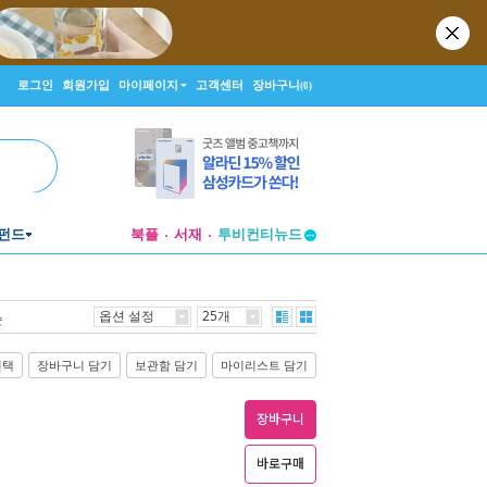
로그인
회원가입
마이페이지
고객센터
장바구니
(0)
펀드
북플
서재
투비컨티뉴드
창작플랫폼
투비컨티뉴드
옵션 설정
25개
순
선택
장바구니 담기
보관함 담기
마이리스트 담기
장바구니
바로구매