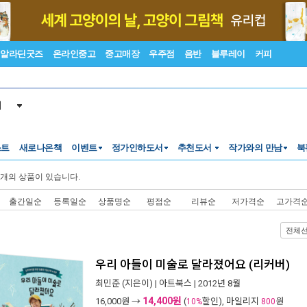
알라딘굿즈
온라인중고
중고매장
우주점
음반
블루레이
커피
서
스트
새로나온책
이벤트
정가인하도서
추천도서
작가와의 만남
북
개의 상품이 있습니다.
출간일순
등록일순
상품명순
평점순
리뷰순
저가격순
고가격
전체
우리 아들이 미술로 달라졌어요 (리커버)
최민준
(지은이) |
아트북스
| 2012년 8월
14,400원
16,000
원 →
(
할인), 마일리지
원
10%
800