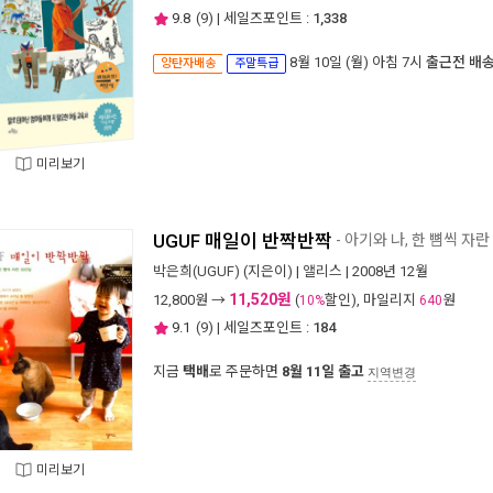
9.8
(
9
) | 세일즈포인트 :
1,338
8월 10일 (월) 아침 7시
출근전 배
양탄자배송
주말특급
미리보기
UGUF 매일이 반짝반짝
- 아기와 나, 한 뼘씩 자란
박은희(UGUF)
(지은이) |
앨리스
| 2008년 12월
11,520원
12,800
원 →
(
할인), 마일리지
원
10%
640
9.1
(
9
) | 세일즈포인트 :
184
지금
택배
로 주문하면
8월 11일 출고
지역변경
미리보기