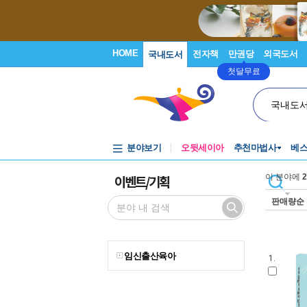
HOME
전자책
만권당
외국도서
국내도서
첫달무료
국내도
분야보기
오뒷세이아
추천마법사
베
이벤트/기획
이 분야에
2
판매량순
임신출산육아
1.