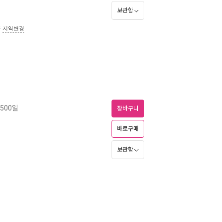
보관함
송
지역변경
 500일
장바구니
바로구매
보관함