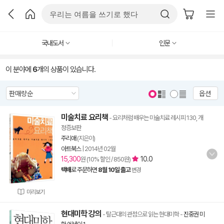
국내도서
인문
이 분야에
6
개의 상품이 있습니다.
옵션
미술치료 요리책
- 요리처럼 배우는 미술치료 레시피 130, 개
정증보판
주리애
(지은이)
아트북스
|
2014년 02월
15,300
10.0
원 (10% 할인 / 850원)
택배
로 주문하면
8월 10일 출고
변경
미리보기
현대미학 강의
- 탈근대의 관점으로 읽는 현대미학
-
진중권 미