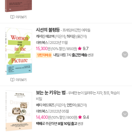
미리보기
시선의 불평등
- 프레임에 갇힌 여자들
캐서린 매코맥
(지은이),
하지은
(옮긴이)
아트북스
|
2022년 11월
15,300
9.7
원 (10% 할인 / 850원)
내일 아침 7시
출근전 배송
양탄자배송
변경
미리보기
보는 눈 키우는 법
- 우세한 눈이 알려주는 지각, 창조, 학습의
비밀
베티 에드워즈
(지은이),
안진이
(옮긴이)
아트북스
|
2022년 05월
14,400
9.4
원 (10% 할인 / 800원)
택배
로 주문하면
8월 10일 출고
변경