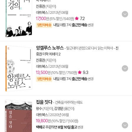
학 에세이 1
진중권
(지은이)
아트북스
|
2013년 08월
17,100
7.2
원 (5% 할인 / 540원)
내일 아침 7시
출근전 배송
양탄자배송
변경
앙겔루스 노부스
- 탈근대의 관점으로 다시 읽는 미학사
-
진
중권 미학 에세이 2
진중권
(지은이)
아트북스
|
2013년 08월
13,500
9.3
원 (10% 할인 / 750원)
내일 아침 7시
출근전 배송
양탄자배송
변경
집을 짓다
- 건축을 마주하는 태도
왕수
(지은이),
김영문
(옮긴이)
아트북스
|
2020년 06월
19,800
원 (10% 할인 / 1,100원)
택배
로 주문하면
8월 10일 출고
변경