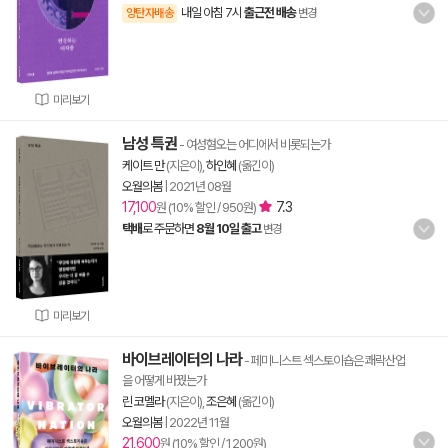
내일 아침 7시
출근전 배송
양탄자배송
변경
미리보기
남성 특권
- 여성혐오는 어디에서 비롯되는가
케이트 만
(지은이),
하인혜
(옮긴이)
오월의봄
|
2021년 08월
17,100
7.3
원 (10% 할인 / 950원)
택배
로 주문하면
8월 10일 출고
변경
미리보기
바이브레이터의 나라
- 페미니스트 섹스토이숍은 쾌락산업
을 어떻게 바꿨는가
린 코멜라
(지은이),
조은혜
(옮긴이)
오월의봄
|
2022년 11월
21,600
원 (10% 할인 / 1,200원)