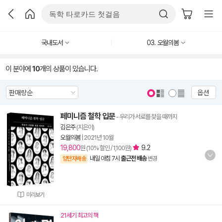
국내도서
03. 오월의봄
이 분야에
10
개의 상품이 있습니다.
옵션
페미니즘 철학 입문
- 우리가 서로를 찾을 때까지
김은주
(지은이)
오월의봄
|
2021년 10월
19,800
9.2
원 (10% 할인 / 1,100원)
내일 아침 7시
출근전 배송
양탄자배송
변경
미리보기
21세기 최고의 책