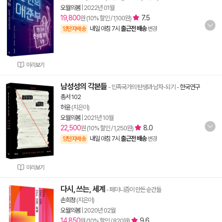
오월의봄
|
2022년 01월
19,800
7.5
원 (10% 할인 / 1,100원)
내일 아침 7시
출근전 배송
양탄자배송
변경
미리보기
남성성의 각본들
- 민족국가의 탄생과 남자-되기
-
한국연구
총서 102
허윤
(지은이)
오월의봄
|
2021년 10월
22,500
8.0
원 (10% 할인 / 1,250원)
내일 아침 7시
출근전 배송
양탄자배송
변경
미리보기
다시, 쓰는, 세계
- 페미니즘이 만든 순간들
손희정
(지은이)
오월의봄
|
2020년 02월
14,850
9.6
원 (10% 할인 / 820원)