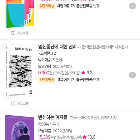
내일 아침 7시
출근전 배송
양탄자배송
변경
미리보기
임신중단에 대한 권리
- 비합리는 헌법재판소에서 시작된다
-
오봄문고 2
박이대승
(지은이)
오월의봄
|
2020년 10월
9,900
9.3
원 (10% 할인 / 550원)
내일 아침 7시
출근전 배송
양탄자배송
변경
미리보기
변신하는 여자들
- 한국 근대 여성 지식인의 자기서사
장영은
(지은이)
오월의봄
|
2022년 01월
15,300
10.0
원 (10% 할인 / 850원)