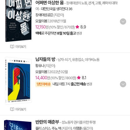
어쩌면 이상한 몸
- 장애여성의 노동, 관계, 고통, 쾌락에 대하
여
-
대한민국을 생각한다 36
장애여성공감
(지은이)
오월의봄
|
2018년 11월
12,150
8.9
원 (10% 할인 / 670원)
택배
로 주문하면
8월 10일 출고
변경
미리보기
남자들의 방
- 남자-되기, 유흥업소, 아가씨노동
황유나
(지은이)
오월의봄
|
2022년 02월
14,400
8.1
원 (10% 할인 / 800원)
내일 아침 7시
출근전 배송
양탄자배송
변경
미리보기
반란의 매춘부
- 성노동자 권리를 위한 투쟁
몰리 스미스
,
주노 맥
(지은이),
이명훈
(옮긴이)