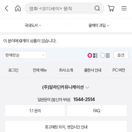
국내도서
올해의 과일
이 분야에
0
개의 상품이 있습니다.
옵션
로그인
전체 메뉴
회사 소개
출판사 안내
PC 버전
(주)알라딘커뮤니케이션
1544-2514
일반문의 (발신자 부담)
1:1 문의
FAQ
중고매장 위치, 영업시간 안내