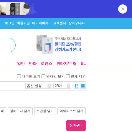
로그인
회원가입
마이페이지
고객센터
장바구니
(0)
일반
만화
로맨스
판타지/무협
BL
대여만 보기
연재만 보기
연재 제외
옵션 설정
25개
선택
장바구니 담기
보관함 담기
마이리스트 담기
장바구니