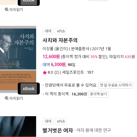
미리읽기
대여
ePub
사치와 자본주의
이상률
(옮긴이) |
문예출판사
| 2017년 1월
12,600원
(종이책 정가 대비
할인), 마일리지
원
30%
630
6,300원
대여
,
90
일
8.0
(
2
) | 세일즈포인트 :
157
만권당에서
무료로 볼 수 있어요.
첫 달 무료로 시작하기
이 책의 종이책 :
16,200
원
종이책 보기
미리읽기
대여
ePub
벌거벗은 여자
- 여자 몸에 대한 연구