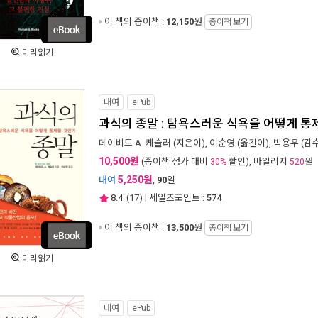
이 책의 종이책 :
12,150
원
종이책 보기
미리읽기
대여
ePub
과식의 종말 : 탐욕스러운 식욕을 어떻게 통
데이비드 A. 케슬러
(지은이),
이순영
(옮긴이),
박용우
(감수
10,500원
(종이책 정가 대비
할인), 마일리지
원
30%
520
5,250원
대여
,
90
일
8.4
(
17
) | 세일즈포인트 :
574
이 책의 종이책 :
13,500
원
종이책 보기
미리읽기
대여
ePub