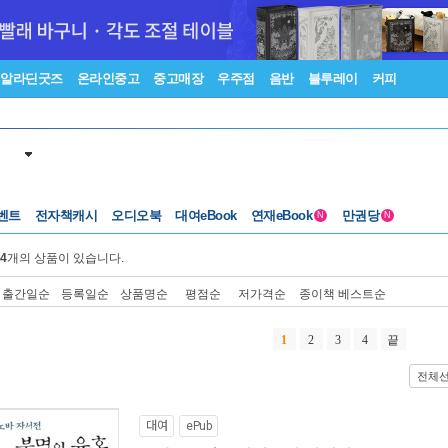
알라딘굿즈
온라인중고
중고매장
우주점
음반
블루레이
커피
벤트
전자책캐시
오디오북
대여eBook
연재eBook
만권당
N
N
4
개의 상품이 있습니다.
출간일순
등록일순
상품명순
평점순
저가격순
종이책 베스트순
1
2
3
4
끝
전체
대여
ePub