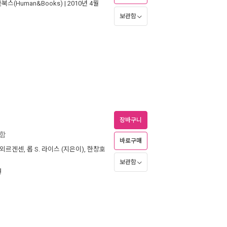
북스(Human&Books)
| 2010년 4월
보관함
장바구니
전함
바로구매
 외르겐센
,
롭 S. 라이스
(지은이),
한창호
보관함
원