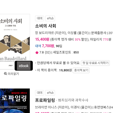
대여
ePub
소비의 사회
장 보드리야르
(지은이),
이상률
(옮긴이) |
문예출판사
| 2
15,400원
(종이책 정가 대비
할인), 마일리지
원
30%
770
7,700원
대여
,
90
일
7.8
(
32
) | 세일즈포인트 :
850
만권당에서
무료로 볼 수 있어요.
첫 달 무료로 시작하기
이 책의 종이책 :
19,800
원
종이책 보기
미리읽기
대여
ePub
프로파일링
- 범죄심리와 과학수사
브라이언 이니스
(지은이),
이경식
(옮긴이) |
휴먼앤북스(Hu