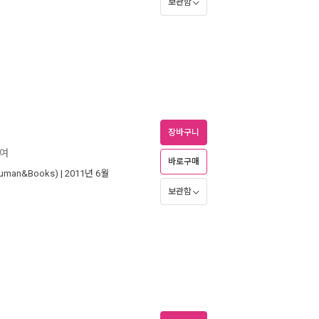
보관함
장바구니
하여
바로구매
man&Books)
| 2011년 6월
보관함