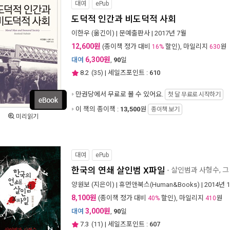
대여
ePub
도덕적 인간과 비도덕적 사회
이한우
(옮긴이) |
문예출판사
| 2017년 7월
12,600원
(종이책 정가 대비
할인), 마일리지
원
16%
630
6,300원
대여
,
90
일
8.2
(
35
) | 세일즈포인트 :
610
만권당에서
무료로 볼 수 있어요.
첫 달 무료로 시작하기
이 책의 종이책 :
13,500
원
종이책 보기
미리읽기
대여
ePub
한국의 연쇄 살인범 X파일
- 살인범과 사형수, 
양원보
(지은이) |
휴먼앤북스(Human&Books)
| 2014년 
8,100원
(종이책 정가 대비
할인), 마일리지
원
40%
410
3,000원
대여
,
90
일
7.3
(
11
) | 세일즈포인트 :
607