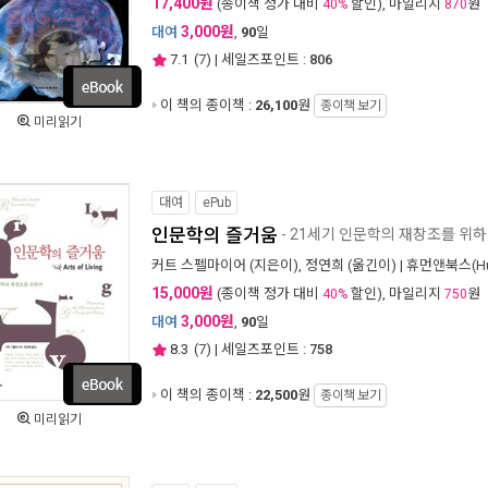
17,400원
(종이책 정가 대비
할인), 마일리지
원
40%
870
3,000원
대여
,
90
일
7.1
(
7
) | 세일즈포인트 :
806
이 책의 종이책 :
26,100
원
종이책 보기
미리읽기
대여
ePub
인문학의 즐거움
- 21세기 인문학의 재창조를 위
커트 스펠마이어
(지은이),
정연희
(옮긴이) |
휴먼앤북스(Hu
15,000원
(종이책 정가 대비
할인), 마일리지
원
40%
750
3,000원
대여
,
90
일
8.3
(
7
) | 세일즈포인트 :
758
이 책의 종이책 :
22,500
원
종이책 보기
미리읽기