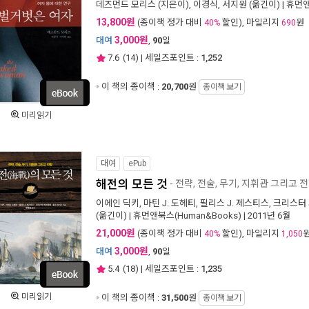
데즈먼드 모리스
(지은이),
이경식
,
서지원
(옮긴이) |
휴먼앤
13,800원
(종이책 정가 대비
할인), 마일리지
원
40%
690
3,000원
대여
,
90
일
7.6
(
14
) | 세일즈포인트 :
1,252
이 책의 종이책 :
20,700
원
종이책 보기
미리읽기
대여
ePub
해전의 모든 것
- 전략, 전술, 무기, 지휘관 그리고 
이에인 딕키
,
마틴 J. 도헤티
,
필리스 J. 제스티스
,
크리스터
(옮긴이) |
휴먼앤북스(Human&Books)
| 2011년 6월
21,000원
(종이책 정가 대비
할인), 마일리지
40%
1,050
3,000원
대여
,
90
일
5.4
(
18
) | 세일즈포인트 :
1,235
미리읽기
이 책의 종이책 :
31,500
원
종이책 보기