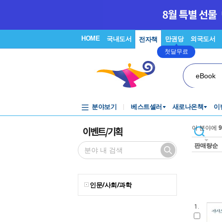
HOME
국내도서
만권당
외국도서
전자책
첫달무료
eBook
분야보기
베스트셀러
새로나온책
이
이벤트/기획
이 분야에
9
판매량순
인문/사회/과학
1.