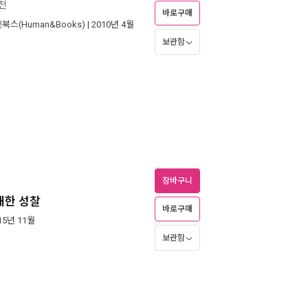
전
바로구매
북스(Human&Books)
| 2010년 4월
보관함
장바구니
 대한 성찰
바로구매
015년 11월
보관함