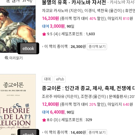
불멸의 유혹 - 카사노바 자서전
- 카사노바 자서
자코모 카사노바
(지은이),
이경식
,
백찬욱
(옮긴이) |
휴먼앤
16,200원
(종이책 정가 대비
할인), 마일리지
원
40%
810
3,000원
대여
,
90
일
9.5
(
4
) | 세일즈포인트 :
1,603
이 책의 종이책 :
24,300
원
종이책 보기
미리읽기
대여
ePub
종교이론 : 인간과 종교, 제사, 축제, 전쟁에
조르주 바타유
(지은이),
조한경
(옮긴이) |
문예출판사
| 2
12,800원
(종이책 정가 대비
할인), 마일리지
원
20%
640
6,400원
대여
,
90
일
8.0
(
3
) | 세일즈포인트 :
329
이 책의 종이책 :
14,400
원
종이책 보기