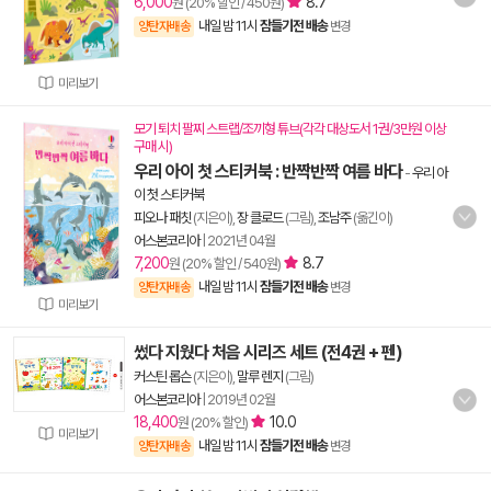
6,000
8.7
원 (20% 할인 / 450원)
내일 밤 11시
잠들기전 배송
양탄자배송
변경
미리보기
모기 퇴치 팔찌 스트랩/조끼형 튜브(각각 대상도서 1권/3만원 이상
구매 시)
우리 아이 첫 스티커북 : 반짝반짝 여름 바다
-
우리 아
이 첫 스티커북
피오나 패칫
(지은이),
장 클로드
(그림),
조남주
(옮긴이)
어스본코리아
|
2021년 04월
7,200
8.7
원 (20% 할인 / 540원)
내일 밤 11시
잠들기전 배송
양탄자배송
변경
미리보기
썼다 지웠다 처음 시리즈 세트 (전4권 + 펜)
커스틴 롭슨
(지은이),
말루 렌지
(그림)
어스본코리아
|
2019년 02월
18,400
10.0
원 (20% 할인)
미리보기
내일 밤 11시
잠들기전 배송
양탄자배송
변경