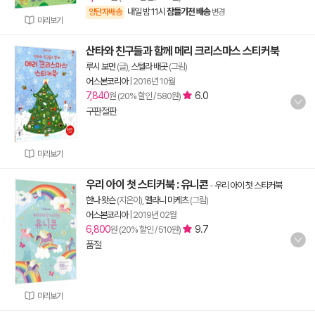
내일 밤 11시
잠들기전 배송
양탄자배송
변경
미리보기
산타와 친구들과 함께 메리 크리스마스 스티커북
루시 보먼
(글),
스텔라 배곳
(그림)
어스본코리아
|
2016년 10월
7,840
6.0
원 (20% 할인 / 580원)
구판절판
미리보기
우리 아이 첫 스티커북 : 유니콘
-
우리 아이 첫 스티커북
한나 왓슨
(지은이),
멜라니 미케츠
(그림)
어스본코리아
|
2019년 02월
6,800
9.7
원 (20% 할인 / 510원)
품절
미리보기