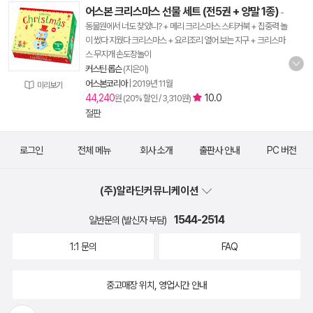
어스본 크리스마스 선물 세트 (전5권 + 양말 1종)
-
동물원에서 너도 찾았니? + 메리 크리스마스 스티커북 + 집중력 놀
이 썼다 지웠다 크리스마스 + 요리조리 열어 보는 지구 + 크리스마
스 무지개 손도장놀이
커스틴 롭슨
(지은이)
어스본코리아
|
2019년 11월
미리보기
44,240
10.0
원 (20% 할인 / 3,310원)
절판
로그인
전체 메뉴
회사 소개
출판사 안내
PC 버전
(주)알라딘커뮤니케이션
1544-2514
일반문의 (발신자 부담)
1:1 문의
FAQ
중고매장 위치, 영업시간 안내