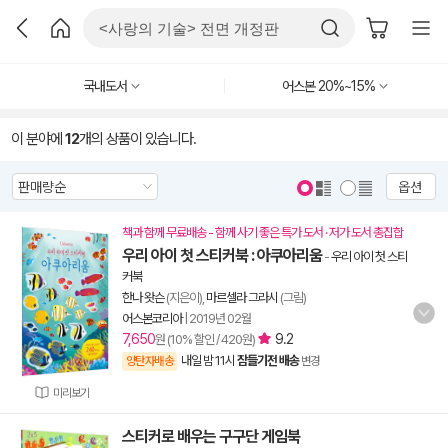
국내도서
어스본 20%~15%
이 분야에
12
개의 상품이 있습니다.
옵션
책과 함께 무료배송 - 함께 사기 좋은 특가 도서 · 저가 도서 총집합
우리 아이 첫 스티커북 : 아쿠아리움
-
우리 아이 첫 스티
커북
한나 왓슨
(지은이),
마르셀라 그라시
(그림)
어스본코리아
|
2019년 02월
7,650
9.2
원 (10% 할인 / 420원)
내일 밤 11시
잠들기전 배송
양탄자배송
변경
미리보기
스티커로 배우는 구구단 게임북