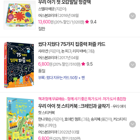
우리 아기 첫 오감발달 헝겊책
스텔라 배곳
(지은이)
어스본코리아
|
2016년 08월
13,600
9.4
원 (20% 할인 / 1,020원)
절판
썼다 지웠다 75가지 집중력 퍼즐 카드
사라 칸
(지은이),
논 피그
,
리지 바버
(그림)
어스본코리아
|
2017년 04월
6,800
9.5
원 (20% 할인 / 510원)
품절
부록 : 썼다 지우는 카드 50장 + 펜
책과 함께 무료배송 - 함께 사기 좋은 특가 도서 · 저가 도서 총집합
우리 아이 첫 스티커북 : 크레인과 굴착기
-
우리 아이
첫 스티커북
한나 왓슨
(지은이),
호아킨 캠프
(그림),
송지혜
(옮긴이),
커스티 티
저드
(디자인)
어스본코리아
|
2022년 03월
6,800
원 (20% 할인 / 510원)