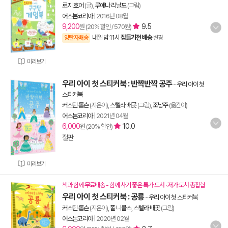
로지 호어
(글),
루애나 리날도
(그림)
어스본코리아
|
2016년 08월
9,200
9.5
원 (20% 할인 / 570원)
내일 밤 11시
잠들기전 배송
양탄자배송
변경
미리보기
우리 아이 첫 스티커북 : 반짝반짝 공주
-
우리 아이 첫
스티커북
커스틴 롭슨
(지은이),
스텔라 배곳
(그림),
조남주
(옮긴이)
어스본코리아
|
2021년 04월
6,000
10.0
원 (20% 할인)
절판
미리보기
책과 함께 무료배송 - 함께 사기 좋은 특가 도서 · 저가 도서 총집합
우리 아이 첫 스티커북 : 공룡
-
우리 아이 첫 스티커북
커스틴 롭슨
(지은이),
폴 니콜스
,
스텔라 배곳
(그림)
어스본코리아
|
2020년 02월