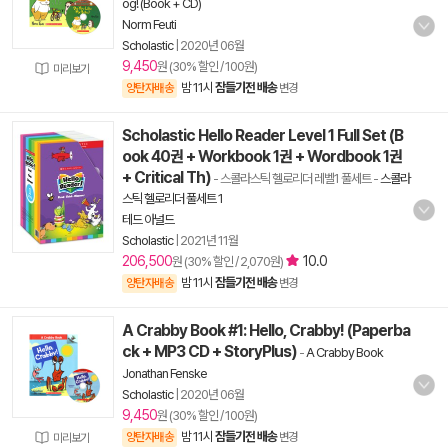
og! (Book + CD)
Norm Feuti
Scholastic
|
2020년 06월
9,450
원 (30% 할인 / 100원)
미리보기
밤 11시
잠들기전 배송
양탄자배송
변경
Scholastic Hello Reader Level 1 Full Set (B
ook 40권 + Workbook 1권 + Wordbook 1권
+ Critical Th)
- 스콜라스틱 헬로리더 레벨1 풀세트
-
스콜라
스틱 헬로리더 풀세트 1
테드 아널드
Scholastic
|
2021년 11월
206,500
10.0
원 (30% 할인 / 2,070원)
밤 11시
잠들기전 배송
양탄자배송
변경
A Crabby Book #1: Hello, Crabby! (Paperba
ck + MP3 CD + StoryPlus)
-
A Crabby Book
Jonathan Fenske
Scholastic
|
2020년 06월
9,450
원 (30% 할인 / 100원)
밤 11시
잠들기전 배송
양탄자배송
변경
미리보기