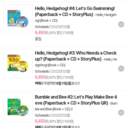
Hello, Hedgehog! #4: Let's Go Swimming!
(Paperback + CD + StoryPlus)
-
Hello, Hedgeh
og! (Book + CD)
Scholastic
|
2022년 02월
9,450
원 (30% 할인 / 100원)
품절
Hello, Hedgehog! #3: Who Needs a Check
up? (Paperback + CD + StoryPlus)
-
Hello, He
dgehog! (Book + CD)
Scholastic
|
2022년 02월
9,450
원 (30% 할인 / 100원)
택배
로 주문하면
8월 11일 출고
변경
Bumble and Bee #2: Let's Play Make Bee-li
eve (Paperback + CD + StoryPlus QR)
-
Bum
ble and Bee (Book + CD) 2
Scholastic
|
2022년 02월
9,450
원 (30% 할인 / 100원)
택배
로 주문하면
8월 11일 출고
변경