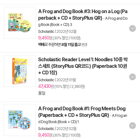
A Frog and Dog Book #3: Hog on a Log (Pa
perback + CD + StoryPlus QR)
-
A Frog and Do
g Book (Book + CD) 3
Scholastic
|
2022년 02월
9,450
원 (30% 할인 / 100원)
택배
로 주문하면
8월 11일 출고
변경
Scholastic Reader Level 1: Noodles 10종 박
스세트 (StoryPlus QR코드) (Paperback 10권
+ CD 1장)
Scholastic
|
2022년 01월
47,430
원 (15% 할인 / 2,380원)
품절
A Frog and Dog Book #1: Frog Meets Dog
(Paperback + CD + StoryPlus QR)
-
A Frog an
d Dog Book (Book + CD) 1
Scholastic
|
2022년 02월
9,450
원 (30% 할인 / 100원)