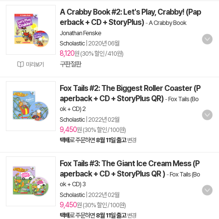
A Crabby Book #2: Let's Play, Crabby! (Pap
erback + CD + StoryPlus)
-
A Crabby Book
Jonathan Fenske
Scholastic
|
2020년 06월
8,120
원 (30% 할인 / 410원)
구판절판
미리보기
Fox Tails #2: The Biggest Roller Coaster (P
aperback + CD + StoryPlus QR)
-
Fox Tails (Bo
ok + CD) 2
Scholastic
|
2022년 02월
9,450
원 (30% 할인 / 100원)
택배
로 주문하면
8월 11일 출고
변경
Fox Tails #3: The Giant Ice Cream Mess (P
aperback + CD + StoryPlus QR )
-
Fox Tails (Bo
ok + CD) 3
Scholastic
|
2022년 02월
9,450
원 (30% 할인 / 100원)
택배
로 주문하면
8월 11일 출고
변경