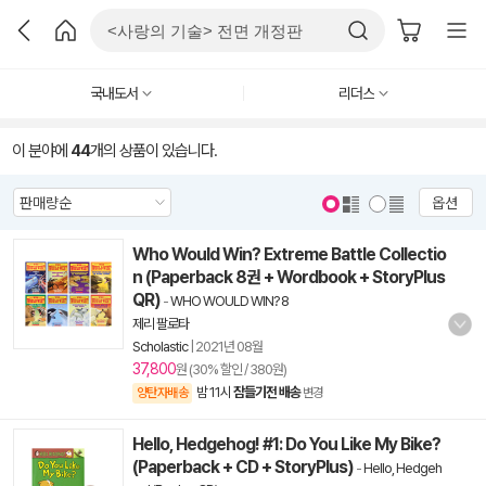
국내도서
리더스
이 분야에
44
개의 상품이 있습니다.
옵션
Who Would Win? Extreme Battle Collectio
n (Paperback 8권 + Wordbook + StoryPlus
QR)
-
WHO WOULD WIN? 8
제리 팔로타
Scholastic
|
2021년 08월
37,800
원 (30% 할인 / 380원)
밤 11시
잠들기전 배송
양탄자배송
변경
Hello, Hedgehog! #1: Do You Like My Bike?
(Paperback + CD + StoryPlus)
-
Hello, Hedgeh