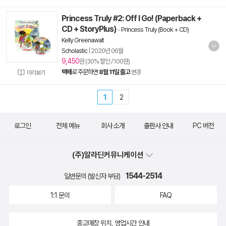
Princess Truly #2: Off I Go! (Paperback +
CD + StoryPlus)
-
Princess Truly (Book + CD)
Kelly Greenawalt
Scholastic
|
2020년 06월
9,450
원 (30% 할인 / 100원)
택배
로 주문하면
8월 11일 출고
변경
미리보기
1
2
로그인
전체 메뉴
회사 소개
출판사 안내
PC 버전
(주)알라딘커뮤니케이션
1544-2514
일반문의 (발신자 부담)
1:1 문의
FAQ
중고매장 위치, 영업시간 안내