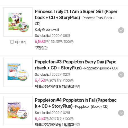
Princess Truly #1: I Am a Super Girl! (Paper
back + CD + StoryPlus)
-
Princess Truly (Book +
CD)
Kelly Greenawalt
Scholastic
|
2020년 06월
9,860
원 (15% 할인 / 500원)
미리보기
구판절판
Poppleton #3: Poppleton Every Day (Pape
rback + CD + StoryPlus)
-
Poppleton (Book + CD)
Scholastic
|
2022년 02월
9,450
원 (30% 할인 / 100원)
택배
로 주문하면
8월 11일 출고
변경
Poppleton #4: Poppleton in Fall (Paperbac
k + CD + StoryPlus)
-
Poppleton (Book + CD)
Scholastic
|
2022년 02월
9,450
원 (30% 할인 / 100원)
택배
로 주문하면
8월 11일 출고
변경