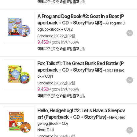
택배
로 주문하면
8월 11일 출고
변경
A Frog and Dog Book #2: Goat in a Boat (P
aperback + CD + StoryPlus QR)
-
A Frog and D
og Book (Book + CD) 2
Scholastic
|
2022년 02월
9,450
원 (30% 할인 / 100원)
택배
로 주문하면
8월 11일 출고
변경
Fox Tails #1: The Great Bunk Bed Battle (P
aperback + CD + StoryPlus QR)
-
Fox Tails (Bo
ok + CD) 1
Scholastic
|
2022년 02월
9,450
원 (30% 할인 / 100원)
택배
로 주문하면
8월 11일 출고
변경
Hello, Hedgehog! #2: Let's Have a Sleepov
er! (Paperback + CD + StoryPlus)
-
Hello, Hed
gehog! (Book + CD)
Norm Feuti
Scholastic
|
2020년 06월