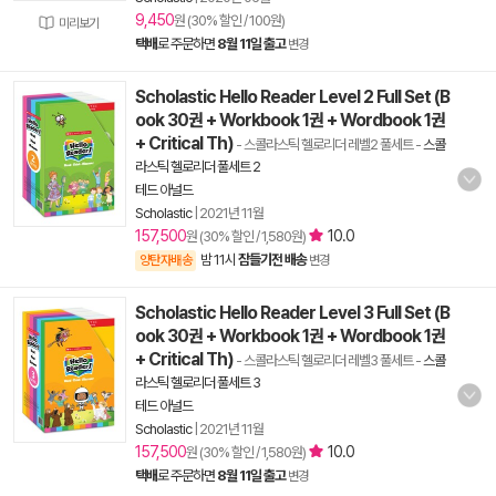
9,450
원 (30% 할인 / 100원)
미리보기
택배
로 주문하면
8월 11일 출고
변경
Scholastic Hello Reader Level 2 Full Set (B
ook 30권 + Workbook 1권 + Wordbook 1권
+ Critical Th)
- 스콜라스틱 헬로리더 레벨2 풀세트
-
스콜
라스틱 헬로리더 풀세트 2
테드 아널드
Scholastic
|
2021년 11월
157,500
10.0
원 (30% 할인 / 1,580원)
밤 11시
잠들기전 배송
양탄자배송
변경
Scholastic Hello Reader Level 3 Full Set (B
ook 30권 + Workbook 1권 + Wordbook 1권
+ Critical Th)
- 스콜라스틱 헬로리더 레벨3 풀세트
-
스콜
라스틱 헬로리더 풀세트 3
테드 아널드
Scholastic
|
2021년 11월
157,500
10.0
원 (30% 할인 / 1,580원)
택배
로 주문하면
8월 11일 출고
변경