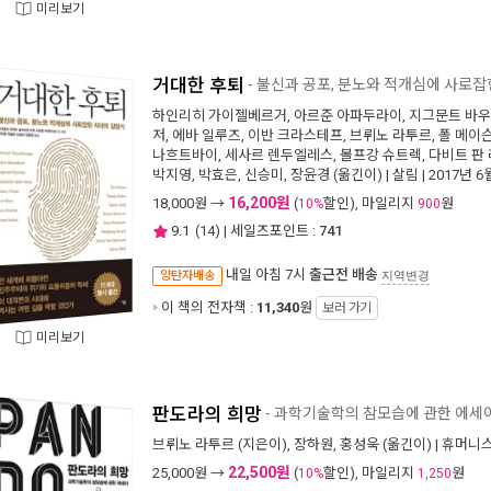
미리보기
거대한 후퇴
- 불신과 공포, 분노와 적개심에 사로
하인리히 가이젤베르거
,
아르준 아파두라이
,
지그문트 바
저
,
에바 일루즈
,
이반 크라스테프
,
브뤼노 라투르
,
폴 메이
나흐트바이
,
세사르 렌두엘레스
,
볼프강 슈트렉
,
다비트 판
박지영
,
박효은
,
신승미
,
장윤경
(옮긴이) |
살림
| 2017년 6
16,200원
18,000
원 →
(
할인), 마일리지
원
10%
900
9.1
(
14
) | 세일즈포인트 :
741
내일 아침 7시
출근전 배송
양탄자배송
지역변경
이 책의 전자책 :
11,340
원
보러 가기
미리보기
판도라의 희망
- 과학기술학의 참모습에 관한 에세
브뤼노 라투르
(지은이),
장하원
,
홍성욱
(옮긴이) |
휴머니
22,500원
25,000
원 →
(
할인), 마일리지
원
10%
1,250