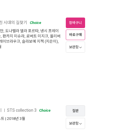
잡힌 시대의 길찾기
Choice
장바구니
우만
,
도나텔라 델라 포르타
,
낸시 프레이
바로구매
슨
,
판카지 미슈라
,
로버트 미지크
,
올리버
 레이브라우크
,
슬라보예 지젝
(지은이),
월
보관함
이
STS collection 3
ㅣ
Choice
절판
스트
| 2018년 3월
보관함