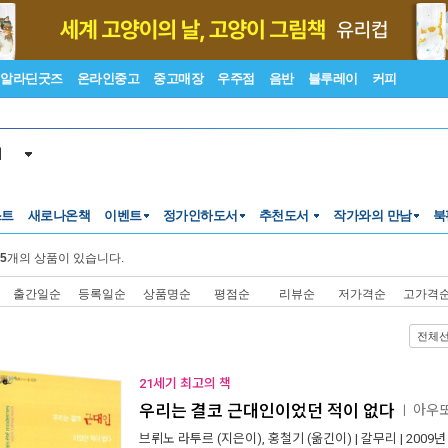
알라딘굿즈
온라인중고
중고매장
우주점
음반
블루레이
커피
서
스트
새로나온책
이벤트
정가인하도서
추천도서
작가와의 만남
북
5
개의 상품이 있습니다.
출간일순
등록일순
상품명순
평점순
리뷰순
저가격순
고가격
전체
21세기 최고의 책
우리는 결코 근대인이었던 적이 없다
아우또
ㅣ
브뤼노 라투르
(지은이),
홍철기
(옮긴이) |
갈무리
| 2009년