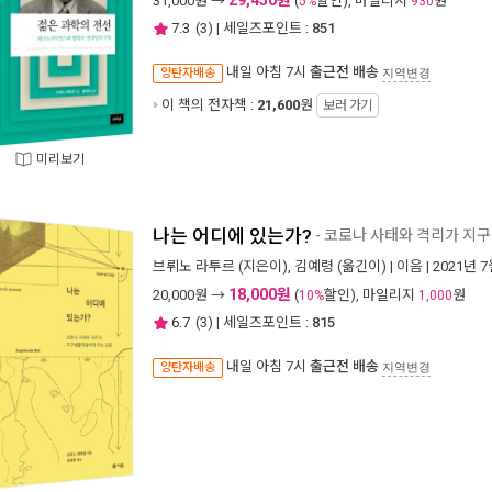
29,450원
31,000
원 →
(
할인), 마일리지
원
5%
930
7.3
(
3
) | 세일즈포인트 :
851
내일 아침 7시
출근전 배송
양탄자배송
지역변경
이 책의 전자책 :
21,600
원
보러 가기
미리보기
나는 어디에 있는가?
- 코로나 사태와 격리가 지
브뤼노 라투르
(지은이),
김예령
(옮긴이) |
이음
| 2021년 
18,000원
20,000
원 →
(
할인), 마일리지
원
10%
1,000
6.7
(
3
) | 세일즈포인트 :
815
내일 아침 7시
출근전 배송
양탄자배송
지역변경