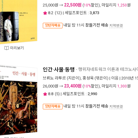
22,500원
25,000
원 →
(
할인), 마일리지
원
10%
1,250
8.2
(
12
) | 세일즈포인트 :
3,873
내일 밤 11시
잠들기전 배송
양탄자배송
지역변경
미리보기
인간·사물·동맹
- 행위자네트워크 이론과 테크노사
브뤼노 라투르
(지은이),
홍성욱
(엮은이) |
이음
| 2010년 
23,400원
26,000
원 →
(
할인), 마일리지
원
10%
1,300
8.8
(
5
) | 세일즈포인트 :
2,990
내일 밤 11시
잠들기전 배송
양탄자배송
지역변경