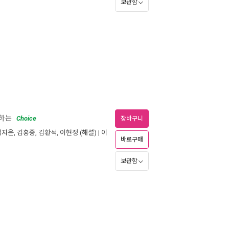
보관함
워하는
Choice
장바구니
김지윤
,
김홍중
,
김환석
,
이현정
(해설) |
이
바로구매
보관함