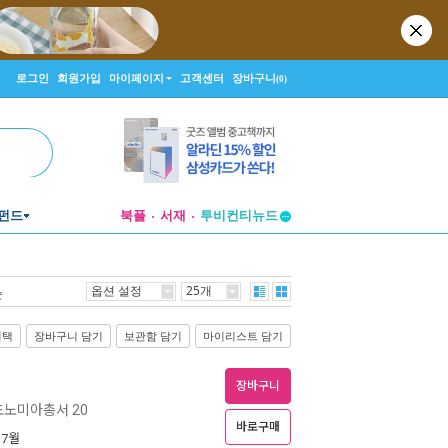
로그인
회원가입
마이페이지
고객센터
장바구니
(0)
투비컨티뉴드
펀드
북플
서재
창작플랫폼
투비컨티뉴드
옵션 설정
25개
순
선택
장바구니 담기
보관함 담기
마이리스트 담기
장바구니
노미아총서 20
바로구매
 7월