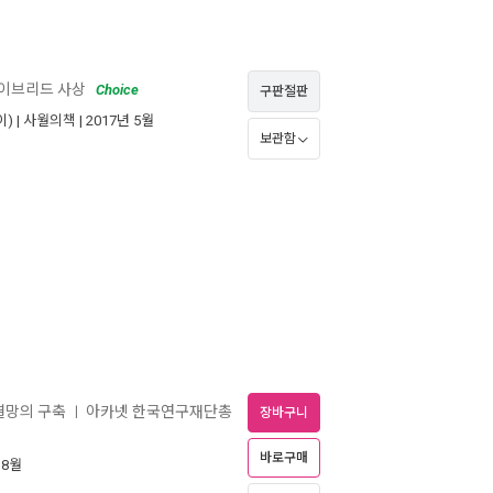
하이브리드 사상
Choice
구판절판
) |
사월의책
| 2017년 5월
보관함
결망의 구축
아카넷 한국연구재단총
ㅣ
장바구니
바로구매
 8월