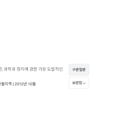
연, 과학과 정치에 관한 가장 도발적인
구판절판
보관함
사월의책
| 2012년 10월