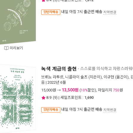
내일 아침 7시
출근전 배송
양탄자배송
지역변경
미리보기
녹색 계급의 출현
- 스스로를 의식하고 자랑스러
브뤼노 라투르
,
니콜라이 슐츠
(지은이),
이규현
(옮긴이),
음
| 2022년 6월
13,500원
15,000
원 →
(
할인), 마일리지
원
10%
750
8.9
(
9
) | 세일즈포인트 :
1,690
내일 아침 7시
출근전 배송
양탄자배송
지역변경