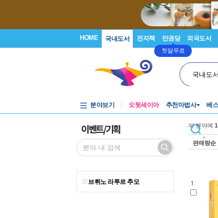
HOME
전자책
만권당
외국도서
국내도서
첫달무료
국내도
분야보기
오뒷세이아
추천마법사
베
이벤트/기획
이 분야에
1
판매량순
브뤼노 라투르 추모
1.