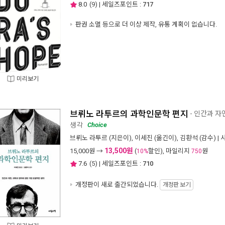
8.0
(
9
) | 세일즈포인트 :
717
판권 소멸 등으로 더 이상 제작, 유통 계획이 없습니다.
미리보기
브뤼노 라투르의 과학인문학 편지
- 인간과 자
생각
Choice
브뤼노 라투르
(지은이),
이세진
(옮긴이),
김환석
(감수) |
13,500원
15,000
원 →
(
할인), 마일리지
원
10%
750
7.6
(
5
) | 세일즈포인트 :
710
개정판이 새로 출간되었습니다.
개정판 보기