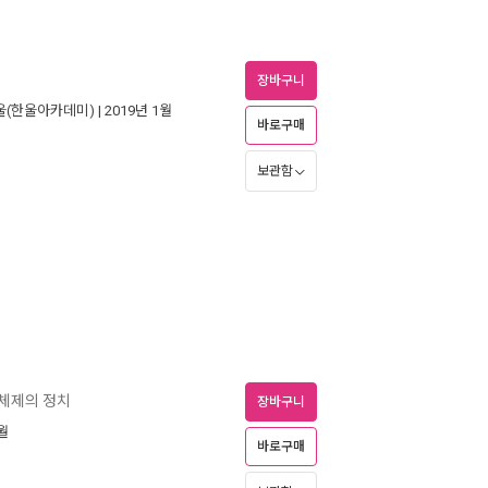
장바구니
울(한울아카데미)
| 2019년 1월
바로구매
보관함
후체제의 정치
장바구니
2월
바로구매