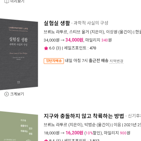
미리보기
실험실 생활
- 과학적 사실의 구성
브뤼노 라투르
,
스티브 울거
(지은이),
이상원
(옮긴이) |
한
34,000원
34,000
원 →
, 마일리지
원
340
6.0
(
3
) | 세일즈포인트 :
470
내일 아침 7시
출근전 배송
양탄자배송
지역변경
크게보기
지구와 충돌하지 않고 착륙하는 방법
- 신기
브뤼노 라투르
(지은이),
박범순
(옮긴이) |
이음
| 2021년 
16,200원
18,000
원 →
(
할인), 마일리지
원
10%
900
8.4
(
5
) | 세일즈포인트 :
1,812