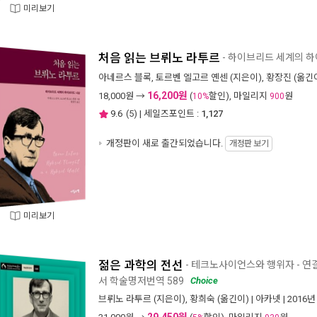
미리보기
처음 읽는 브뤼노 라투르
- 하이브리드 세계의 
아네르스 블록
,
토르벤 엘고르 옌센
(지은이),
황장진
(옮긴이
16,200원
18,000
원 →
(
할인), 마일리지
원
10%
900
9.6
(
5
) | 세일즈포인트 :
1,127
개정판이 새로 출간되었습니다.
개정판 보기
미리보기
젊은 과학의 전선
- 테크노사이언스와 행위자 - 연
서 학술명저번역 589
Choice
브뤼노 라투르
(지은이),
황희숙
(옮긴이) |
아카넷
| 2016년