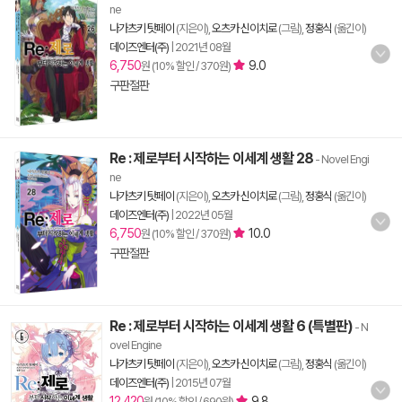
ne
나가츠키 탓페이
(지은이),
오츠카 신이치로
(그림),
정홍식
(옮긴이)
데이즈엔터(주)
|
2021년 08월
6,750
9.0
원 (10% 할인 / 370원)
구판절판
Re : 제로부터 시작하는 이세계 생활 28
- Novel Engi
ne
나가츠키 탓페이
(지은이),
오츠카 신이치로
(그림),
정홍식
(옮긴이)
데이즈엔터(주)
|
2022년 05월
6,750
10.0
원 (10% 할인 / 370원)
구판절판
Re : 제로부터 시작하는 이세계 생활 6 (특별판)
- N
ovel Engine
나가츠키 탓페이
(지은이),
오츠카 신이치로
(그림),
정홍식
(옮긴이)
데이즈엔터(주)
|
2015년 07월
12,420
9.8
원 (10% 할인 / 690원)