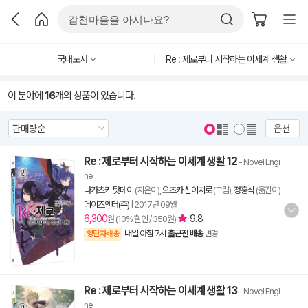
국내도서
Re : 제로부터 시작하는 이세계 생활
이 분야에
16
개의 상품이 있습니다.
옵션
Re : 제로부터 시작하는 이세계 생활 12
- Novel Engi
ne
나가츠키 탓페이
(지은이),
오츠카 신이치로
(그림),
정홍식
(옮긴이)
데이즈엔터(주)
|
2017년 09월
6,300
9.8
원 (10% 할인 / 350원)
내일 아침 7시
출근전 배송
양탄자배송
변경
Re : 제로부터 시작하는 이세계 생활 13
- Novel Engi
ne