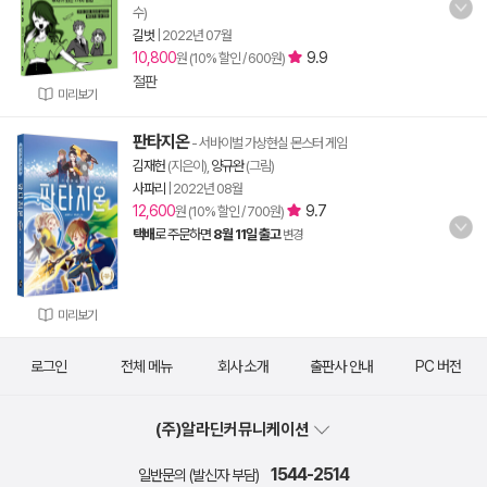
수)
길벗
|
2022년 07월
10,800
9.9
원 (10% 할인 / 600원)
절판
미리보기
판타지온
- 서바이벌 가상현실 몬스터 게임
김재헌
(지은이),
양규완
(그림)
사파리
|
2022년 08월
12,600
9.7
원 (10% 할인 / 700원)
택배
로 주문하면
8월 11일 출고
변경
미리보기
로그인
전체 메뉴
회사 소개
출판사 안내
PC 버전
(주)알라딘커뮤니케이션
1544-2514
일반문의 (발신자 부담)