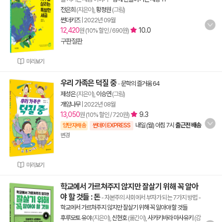
전은희
(지은이),
황정원
(그림)
썬더키즈
|
2022년 09월
12,420
10.0
원 (10% 할인 / 690원)
구판절판
미리보기
우리 가족은 덕질 중
-
문학의 즐거움 64
제성은
(지은이),
이승연
(그림)
개암나무
|
2022년 08월
13,050
9.3
원 (10% 할인 / 720원)
내일 (월) 아침 7시
출근전 배송
양탄자배송
썬데이 EXPRESS
변경
미리보기
학교에서 가르쳐주지 않지만 잘살기 위해 꼭 알아
야 할 것들 : 돈
- 자본주의 사회에서 부자가 되는 7가지 방법
-
학교에서 가르쳐주지 않지만 잘살기 위해 꼭 알아야 할 것들
후루모토 유야
(지은이),
신현호
(옮긴이),
사카키바라 마사유키
(감