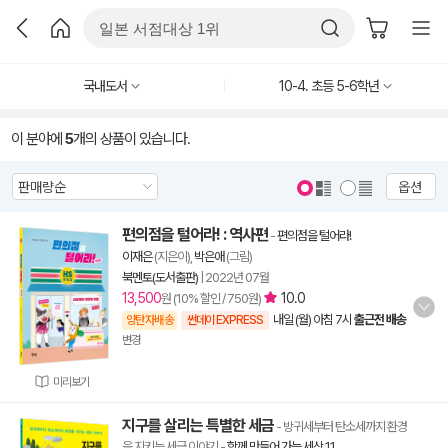
국내도서
10-4. 초등 5-6학년
이 분야에
5
개의 상품이 있습니다.
옵션
편의점을 털어라! : 역사편
-
편의점을 털어라!
이재은
(지은이),
박은애
(그림)
북멘토(도서출판)
|
2022년 07월
13,500
10.0
원 (10% 할인 / 750원)
내일 (월) 아침 7시
출근전 배송
양탄자배송
썬데이 EXPRESS
변경
미리보기
지구를 살리는 특별한 세금
- 방귀세부터 탄소세까지 환경
을 지키는 세금 이야기
-
함께 만들어 가는 세상 11