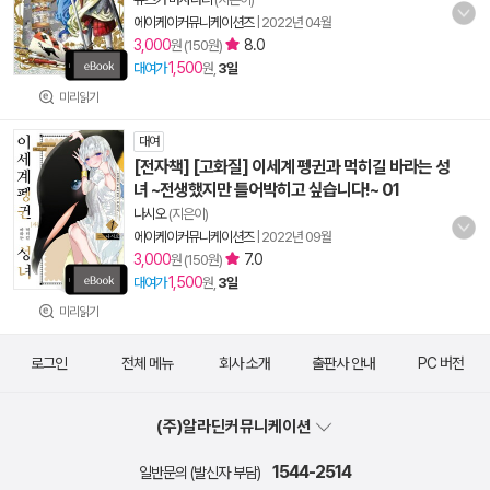
에이케이커뮤니케이션즈
|
2022년 04월
3,000
8.0
원 (150원)
1,500
대여가
원,
3일
미리읽기
대여
[전자책] [고화질] 이세계 펭귄과 먹히길 바라는 성
녀 ~전생했지만 틀어박히고 싶습니다!~ 01
나시오
(지은이)
에이케이커뮤니케이션즈
|
2022년 09월
3,000
7.0
원 (150원)
1,500
대여가
원,
3일
미리읽기
로그인
전체 메뉴
회사 소개
출판사 안내
PC 버전
(주)알라딘커뮤니케이션
1544-2514
일반문의 (발신자 부담)