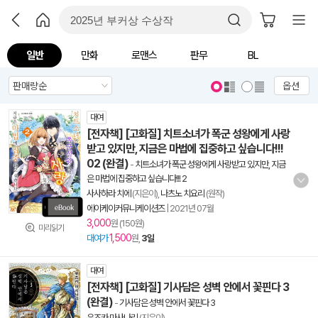
일반
만화
로맨스
판무
BL
옵션
대여
[전자책] [고화질] 치트소녀가 폭군 성왕에게 사랑
받고 있지만, 지금은 마법에 집중하고 싶습니다!!!
02 (완결)
-
치트소녀가 폭군 성왕에게 사랑받고 있지만, 지금
은 마법에 집중하고 싶습니다!!! 2
사사하라 치에
(지은이),
나츠노 치요리
(원작)
에이케이커뮤니케이션즈
|
2021년 07월
3,000
원 (150원)
미리읽기
1,500
대여가
원,
3일
대여
[전자책] [고화질] 기사담은 성벽 안에서 꽃핀다 3
(완결)
-
기사담은 성벽 안에서 꽃핀다 3
유즈카 마사나리
(지은이)