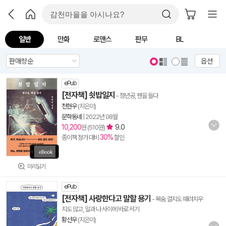
일반
만화
로맨스
판무
BL
옵션
ePub
[전자책] 쇳밥일지
- 청년공, 펜을 들다
천현우
(지은이)
문학동네
|
2022년 08월
10,200
9.0
원 (510원)
30%
종이책 정가 대비
할인
미리읽기
ePub
[전자책] 사랑한다고 말할 용기
- 목숨 걸지도 때려치우
지도 않고, 일과 나 사이에 바로 서기
황선우
(지은이)