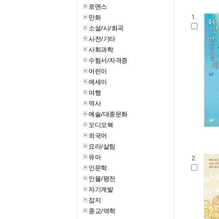
로맨스
만화
1.
소설/시/희곡
사전/기타
사회과학
수험서/자격증
어린이
에세이
여행
역사
예술/대중문화
오디오북
외국어
요리/살림
유아
2.
인문학
인물/평전
자기계발
잡지
종교/역학