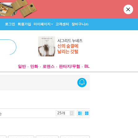
로그인
회원가입
마이페이지
고객센터
장바구니
(0)
일반
만화
로맨스
판타지/무협
BL
25개
순