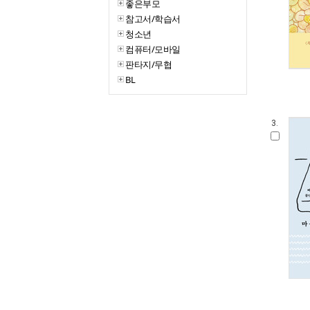
좋은부모
참고서/학습서
청소년
컴퓨터/모바일
판타지/무협
BL
3.