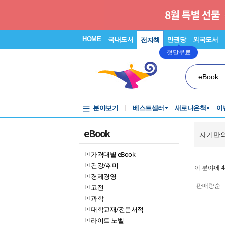
HOME
국내도서
만권당
외국도서
전자책
첫달무료
eBook
분야보기
베스트셀러
새로나온책
이
eBook
자기만의
가격대별 eBook
건강/취미
이 분야에
4
경제경영
판매량순
고전
과학
대학교재/전문서적
라이트 노벨