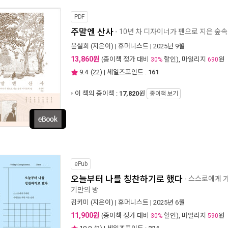
PDF
주말엔 산사
- 10년 차 디자이너가 펜으로 지은 숲
윤설희
(지은이) |
휴머니스트
| 2025년 9월
13,860원
(종이책 정가 대비
할인), 마일리지
원
30%
690
9.4
(
22
) | 세일즈포인트 :
161
이 책의 종이책 :
17,820
원
종이책 보기
ePub
오늘부터 나를 칭찬하기로 했다
- 스스로에게 
기만의 방
김키미
(지은이) |
휴머니스트
| 2025년 6월
11,900원
(종이책 정가 대비
할인), 마일리지
원
30%
590