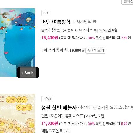
전체
PDF
어떤 여름방학
자기만의 방
ㅣ
궁리(박조은)
(지은이) |
휴머니스트
| 2026년 8월
15,400원
(종이책 정가 대비
할인), 마일리지
원
30%
770
이 책의 종이책 :
19,800
원
종이책 보기
ePub
성불 한번 해볼까
- 취업 대신 출가한 요즘 스님의
현밀
(지은이) |
휴머니스트
| 2026년 7월
11,900원
(종이책 정가 대비
할인), 마일리지
원
30%
590
세일즈포인트 :
25