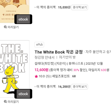
이 책의 종이책 :
15,030
원
종이책 보기
미리읽기
ePub
The White Book 작은 긍정
- 자주 불안하고 쉽
자기만의 방
정감정 안내서
ㅣ
설레다(최민정)
(지은이) |
휴머니스트
| 2025년 12월
12,600원
(종이책 정가 대비
할인), 마일리지
원
30%
630
10.0
(
5
) | 세일즈포인트 :
68
이 책의 종이책 :
16,200
원
종이책 보기
미리읽기