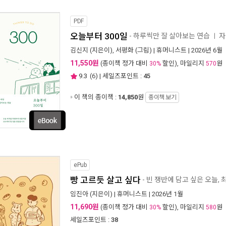
PDF
오늘부터 300일
- 하루씩만 잘 살아보는 연습
자
ㅣ
김신지
(지은이),
서평화
(그림) |
휴머니스트
| 2026년 6월
11,550원
(종이책 정가 대비
할인), 마일리지
원
30%
570
9.3
(
6
) | 세일즈포인트 :
45
이 책의 종이책 :
14,850
원
종이책 보기
ePub
빵 고르듯 살고 싶다
- 빈 쟁반에 담고 싶은 오늘,
임진아
(지은이) |
휴머니스트
| 2026년 1월
11,690원
(종이책 정가 대비
할인), 마일리지
원
30%
580
세일즈포인트 :
38