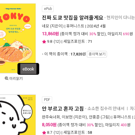
ePub
진짜 도쿄 맛집을 알려줄게요
- 현지인이 다니는
네모
(지은이) |
휴머니스트
| 2024년 4월
13,860원
(종이책 정가 대비
할인), 마일리지
원
30%
690
9.8
(
12
) | 세일즈포인트 :
71
이 책의 종이책 :
17,820
원
종이책 보기
미리읽기
PDF
안 부르고 혼자 고침
- 소소한 집수리 안내서
자
ㅣ
완주숙녀회
,
이보현
(지은이),
안홍준
(그림) |
휴머니스트
|
8,050원
(종이책 정가 대비
할인), 마일리지
원
30%
400
8.7
(
12
) | 세일즈포인트 :
58