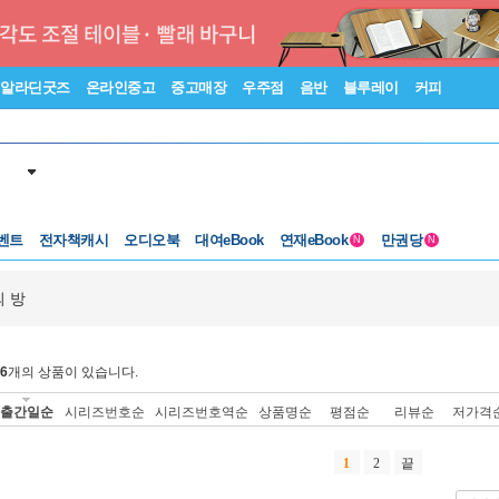
알라딘굿즈
온라인중고
중고매장
우주점
음반
블루레이
커피
벤트
전자책캐시
오디오북
대여eBook
연재eBook
만권당
N
N
 방
6
개의 상품이 있습니다.
출간일순
시리즈번호순
시리즈번호역순
상품명순
평점순
리뷰순
저가격
1
2
끝