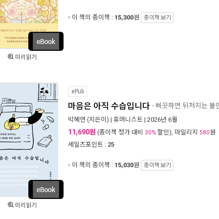
이 책의 종이책 :
15,300
원
종이책 보기
미리읽기
ePub
마음은 아직 수습입니다
- 삐끗하면 뒤처지는 불
박혜연
(지은이) |
휴머니스트
| 2026년 6월
11,690원
(종이책 정가 대비
할인), 마일리지
원
30%
580
세일즈포인트 :
25
이 책의 종이책 :
15,030
원
종이책 보기
미리읽기