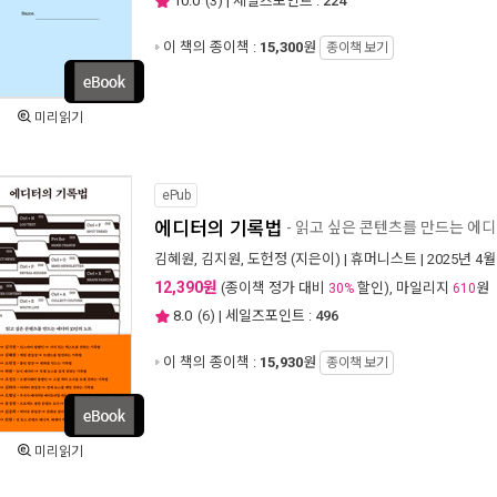
10.0
(
3
) | 세일즈포인트 :
224
이 책의 종이책 :
15,300
원
종이책 보기
미리읽기
ePub
에디터의 기록법
- 읽고 싶은 콘텐츠를 만드는 에디
김혜원
,
김지원
,
도헌정
(지은이) |
휴머니스트
| 2025년 4월
12,390원
(종이책 정가 대비
할인), 마일리지
원
30%
610
8.0
(
6
) | 세일즈포인트 :
496
이 책의 종이책 :
15,930
원
종이책 보기
미리읽기