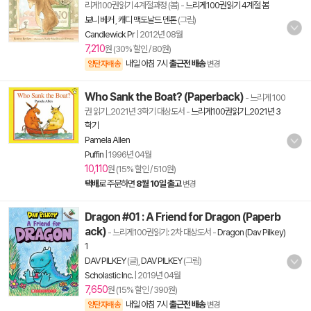
리게100권읽기 4계절과정 (봄)
-
느리게100권읽기 4계절 봄
보니 베커
,
캐디 맥도날드 덴톤
(그림)
Candlewick Pr
|
2012년 08월
7,210
원 (30% 할인 / 80원)
내일 아침 7시
출근전 배송
양탄자배송
변경
Who Sank the Boat? (Paperback)
- 느리게 100
권 읽기_2021년 3학기 대상도서
-
느리게100권읽기_2021년 3
학기
Pamela Allen
Puffin
|
1996년 04월
10,110
원 (15% 할인 / 510원)
택배
로 주문하면
8월 10일 출고
변경
Dragon #01 : A Friend for Dragon (Paperb
ack)
- 느리게100권읽기: 2차 대상도서
-
Dragon (Dav Pilkey)
1
DAV PILKEY
(글),
DAV PILKEY
(그림)
Scholastic Inc.
|
2019년 04월
7,650
원 (15% 할인 / 390원)
내일 아침 7시
출근전 배송
양탄자배송
변경