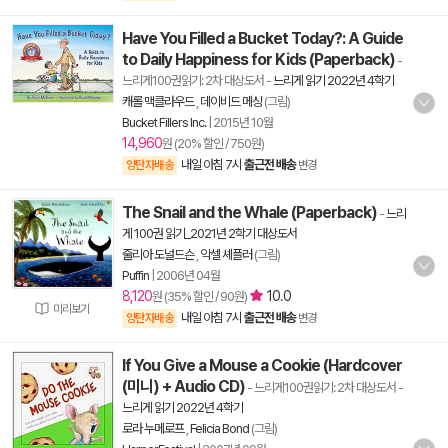
Have You Filled a Bucket Today?: A Guide
to Daily Happiness for Kids (Paperback)
-
느리게100권읽기: 2차 대상도서
-
느리게 읽기 2022년 4학기
캐롤 맥클라우드
,
데이비드 메싱
(그림)
Bucket Fillers Inc.
|
2015년 10월
14,960
원 (20% 할인 / 750원)
내일 아침 7시
출근전 배송
양탄자배송
변경
The Snail and the Whale (Paperback)
-
느리
게 100권 읽기_2021년 2학기 대상도서
줄리아 도널드슨
,
악셀 셰플러
(그림)
Puffin
|
2006년 04월
8,120
10.0
원 (35% 할인 / 90원)
미리보기
내일 아침 7시
출근전 배송
양탄자배송
변경
If You Give a Mouse a Cookie (Hardcover
(미니) + Audio CD)
- 느리게100권읽기: 2차 대상도서
-
느리게 읽기 2022년 4학기
로라 누메로프
,
Felicia Bond
(그림)