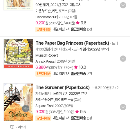
00권 읽기_2021년 2학기 대상도서
미셸 누드슨
,
케빈 호크스
(그림)
Candlewick Pr
|
2009년 07월
9,200
9.6
원 (20% 할인 / 460원)
내일 아침 7시
출근전 배송
양탄자배송
변경
The Paper Bag Princess (Paperback)
- 느리
게100권읽기: 2차 대상도서
-
느리게 읽기 2022년 4학기
Munsch Robert
Annick Press
|
2018년 04월
6,880
10.0
원 (38% 할인 / 70원)
내일 아침 7시
출근전 배송
양탄자배송
변경
The Gardener (Paperback)
- 느리게100권읽기: 2
차 대상도서
-
느리게 읽기 2022년 4학기
사라 스튜어트
,
데이비드 스몰
(그림)
Square Fish
|
2007년 05월
9,030
9.5
원 (33% 할인 / 100원)
내일 아침 7시
출근전 배송
양탄자배송
변경
미리보기