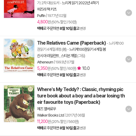
기: 2차 대상도서
-
느리게 읽기 2022년 4학기
에즈라 잭 키츠
Puffin
|
1977년 02월
4,800
원 (50% 할인 / 50원)
택배
로 주문하면
8월 10일 출고
변경
The Relatives Came (Paperback)
- 느리게100
권읽기 4계절과정 (봄)
-
느리게100권읽기 4계절 봄
신시아 라일런트
,
스티븐 개멀
(그림)
Atheneum
|
1993년 07월
5,350
10.0
원 (50% 할인 / 60원)
택배
로 주문하면
8월 10일 출고
변경
Where's My Teddy? : Classic, rhyming pic
ture book about a boy and a bear losing th
eir favourite toys (Paperback)
제즈 앨버로우
Walker Books Ltd
|
2017년 06월
11,200
원 (20% 할인 / 560원)
택배
로 주문하면
8월 10일 출고
변경