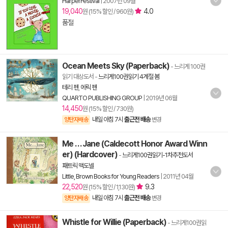
HarperFestival
|
2007년 09월
19,040
4.0
원 (15% 할인 / 960원)
품절
Ocean Meets Sky (Paperback)
- 느리게 100권
읽기 대상도서
-
느리게100권읽기 4계절 봄
테리 펜
,
에릭 펜
QUARTO PUBLISHING GROUP
|
2019년 06월
14,450
원 (15% 할인 / 730원)
내일 아침 7시
출근전 배송
양탄자배송
변경
Me . . . Jane (Caldecott Honor Award Winn
er) (Hardcover)
-
느리게100권읽기-1차추천도서
패트릭 맥도넬
Little, Brown Books for Young Readers
|
2011년 04월
22,520
9.3
원 (15% 할인 / 1,130원)
내일 아침 7시
출근전 배송
양탄자배송
변경
Whistle for Willie (Paperback)
- 느리게100권읽