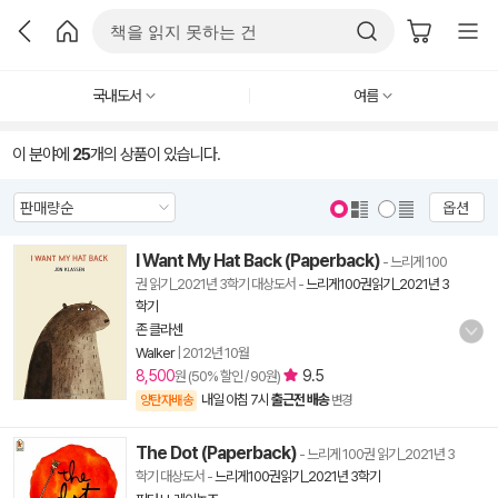
국내도서
여름
이 분야에
25
개의 상품이 있습니다.
옵션
I Want My Hat Back (Paperback)
- 느리게 100
권 읽기_2021년 3학기 대상도서
-
느리게100권읽기_2021년 3
학기
존 클라센
Walker
|
2012년 10월
8,500
9.5
원 (50% 할인 / 90원)
내일 아침 7시
출근전 배송
양탄자배송
변경
The Dot (Paperback)
- 느리게 100권 읽기_2021년 3
학기 대상도서
-
느리게100권읽기_2021년 3학기