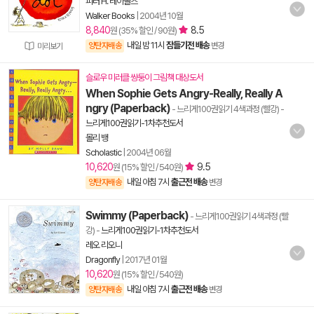
피터 H. 레이놀즈
Walker Books
|
2004년 10월
8,840
8.5
원 (35% 할인 / 90원)
내일 밤 11시
잠들기전 배송
양탄자배송
변경
미리보기
슬로우 미러클 쌍둥이 그림책 대상도서
When Sophie Gets Angry-Really, Really A
ngry (Paperback)
- 느리게100권읽기 4색과정 (빨강)
-
느리게100권읽기-1차추천도서
몰리 뱅
Scholastic
|
2004년 06월
10,620
9.5
원 (15% 할인 / 540원)
내일 아침 7시
출근전 배송
양탄자배송
변경
Swimmy (Paperback)
- 느리게100권읽기 4색과정 (빨
강)
-
느리게100권읽기-1차추천도서
레오 리오니
Dragonfly
|
2017년 01월
10,620
원 (15% 할인 / 540원)
내일 아침 7시
출근전 배송
양탄자배송
변경