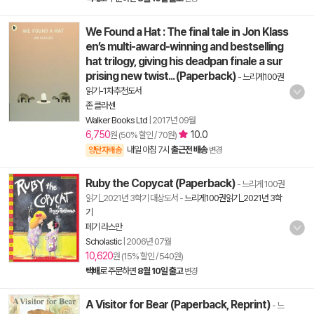
We Found a Hat : The final tale in Jon Klass
en’s multi-award-winning and bestselling
hat trilogy, giving his deadpan finale a sur
prising new twist... (Paperback)
-
느리게100권
읽기-1차추천도서
존 클라센
Walker Books Ltd
|
2017년 09월
6,750
10.0
원 (50% 할인 / 70원)
내일 아침 7시
출근전 배송
양탄자배송
변경
Ruby the Copycat (Paperback)
- 느리게 100권
읽기_2021년 3학기 대상도서
-
느리게100권읽기_2021년 3학
기
페기 라스만
Scholastic
|
2006년 07월
10,620
원 (15% 할인 / 540원)
택배
로 주문하면
8월 10일 출고
변경
A Visitor for Bear (Paperback, Reprint)
- 느