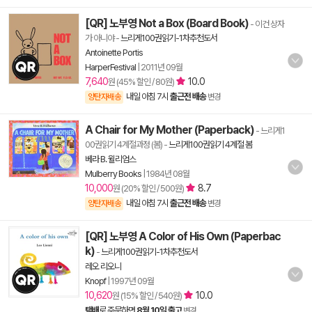
[QR] 노부영 Not a Box (Board Book)
- 이건 상자
가 아니야
-
느리게100권읽기-1차추천도서
Antoinette Portis
HarperFestival
|
2011년 09월
7,640
10.0
원 (45% 할인 / 80원)
내일 아침 7시
출근전 배송
양탄자배송
변경
A Chair for My Mother (Paperback)
- 느리게1
00권읽기 4계절과정 (봄)
-
느리게100권읽기 4계절 봄
베라 B. 윌리엄스
Mulberry Books
|
1984년 08월
10,000
8.7
원 (20% 할인 / 500원)
내일 아침 7시
출근전 배송
양탄자배송
변경
[QR] 노부영 A Color of His Own (Paperbac
k)
-
느리게100권읽기-1차추천도서
레오 리오니
Knopf
|
1997년 09월
10,620
10.0
원 (15% 할인 / 540원)
택배
로 주문하면
8월 10일 출고
변경