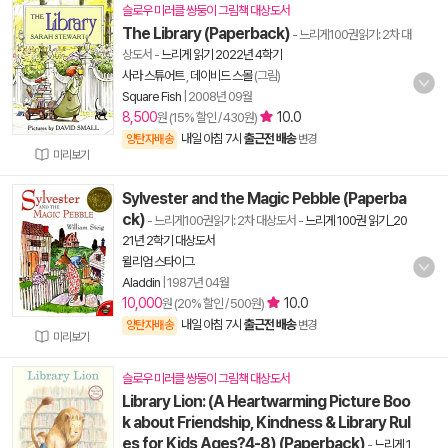
슬로우 미러클 쌍둥이 그림책 대상도서
The Library (Paperback)
- 느리게100권읽기: 2차 대
상도서
-
느리게 읽기 2022년 4학기
사라 스튜어트
,
데이비드 스몰
(그림)
Square Fish
|
2008년 09월
8,500
10.0
원 (15% 할인 / 430원)
내일 아침 7시
출근전 배송
양탄자배송
변경
미리보기
Sylvester and the Magic Pebble (Paperba
ck)
- 느리게100권읽기: 2차 대상도서
-
느리게 100권 읽기_20
21년 2학기 대상도서
윌리엄 스타이그
Aladdin
|
1987년 04월
10,000
10.0
원 (20% 할인 / 500원)
내일 아침 7시
출근전 배송
양탄자배송
변경
미리보기
슬로우 미러클 쌍둥이 그림책 대상도서
Library Lion: (A Heartwarming Picture Boo
k about Friendship, Kindness & Library Rul
es for Kids Ages?4-8) (Paperback)
-
느리게 1