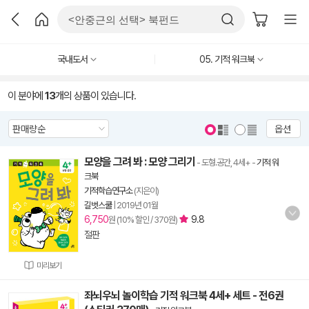
국내도서
05. 기적 워크북
이 분야에
13
개의 상품이 있습니다.
옵션
모양을 그려 봐 : 모양 그리기
- 도형.공간, 4세+
-
기적 워
크북
기적학습연구소
(지은이)
길벗스쿨
|
2019년 01월
6,750
9.8
원 (10% 할인 / 370원)
절판
미리보기
좌뇌우뇌 놀이학습 기적 워크북 4세+ 세트 - 전6권