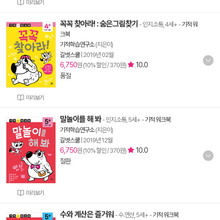
미리보기
꼭꼭 찾아라! : 숨은그림찾기
- 인지.소통, 4세+
-
기적 워
크북
기적학습연구소
(지은이)
길벗스쿨
|
2019년 02월
6,750
10.0
원 (10% 할인 / 370원)
품절
미리보기
말놀이를 해 봐
- 인지.소통, 5세+
-
기적 워크북
기적학습연구소
(지은이)
길벗스쿨
|
2019년 12월
6,750
10.0
원 (10% 할인 / 370원)
절판
미리보기
수와 계산은 즐거워
- 수.연산, 5세+
-
기적 워크북