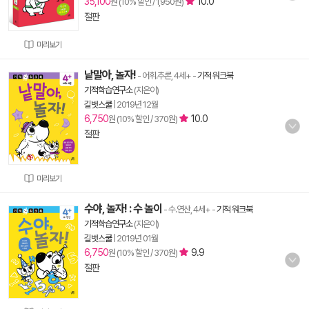
35,100
10.0
원 (10% 할인 / 1,950원)
절판
미리보기
낱말아, 놀자!
- 어휘.추론, 4세+
-
기적 워크북
기적학습연구소
(지은이)
길벗스쿨
|
2019년 12월
6,750
10.0
원 (10% 할인 / 370원)
절판
미리보기
수야, 놀자! : 수 놀이
- 수.연산, 4세+
-
기적 워크북
기적학습연구소
(지은이)
길벗스쿨
|
2019년 01월
6,750
9.9
원 (10% 할인 / 370원)
절판