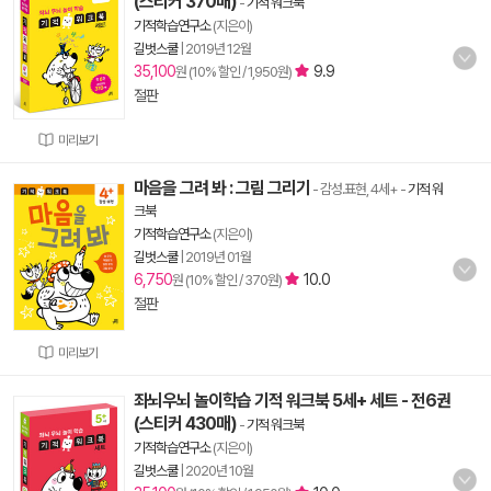
(스티커 370매)
-
기적 워크북
기적학습연구소
(지은이)
길벗스쿨
|
2019년 12월
35,100
9.9
원 (10% 할인 / 1,950원)
절판
미리보기
마음을 그려 봐 : 그림 그리기
- 감성.표현, 4세+
-
기적 워
크북
기적학습연구소
(지은이)
길벗스쿨
|
2019년 01월
6,750
10.0
원 (10% 할인 / 370원)
절판
미리보기
좌뇌우뇌 놀이학습 기적 워크북 5세+ 세트 - 전6권
(스티커 430매)
-
기적 워크북
기적학습연구소
(지은이)
길벗스쿨
|
2020년 10월