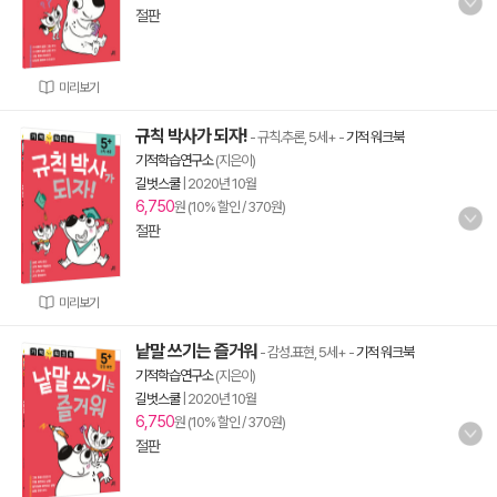
절판
미리보기
규칙 박사가 되자!
- 규칙.추론, 5세+
-
기적 워크북
기적학습연구소
(지은이)
길벗스쿨
|
2020년 10월
6,750
원 (10% 할인 / 370원)
절판
미리보기
낱말 쓰기는 즐거워
- 감성.표현, 5세+
-
기적 워크북
기적학습연구소
(지은이)
길벗스쿨
|
2020년 10월
6,750
원 (10% 할인 / 370원)
절판