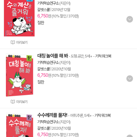
기적학습연구소
(지은이)
길벗스쿨
|
2019년 12월
6,750
원 (10% 할인 / 370원)
절판
미리보기
대칭 놀이를 해 봐
- 도형.공간, 5세+
-
기적 워크북
기적학습연구소
(지은이)
길벗스쿨
|
2020년 10월
6,750
원 (10% 할인 / 370원)
절판
미리보기
수수께끼를 풀자!
- 어휘.추론, 5세+
-
기적 워크북
기적학습연구소
(지은이)
길벗스쿨
|
2020년 10월
6,750
원 (10% 할인 / 370원)