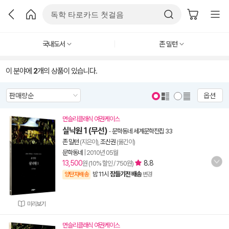
국내도서
존 밀턴
이 분야에
2
개의 상품이 있습니다.
옵션
먼슬리클래식 여권케이스
실낙원 1 (무선)
-
문학동네 세계문학전집 33
존 밀턴
(지은이),
조신권
(옮긴이)
문학동네
|
2010년 05월
13,500
8.8
원 (10% 할인 / 750원)
밤 11시
잠들기전 배송
양탄자배송
변경
미리보기
먼슬리클래식 여권케이스