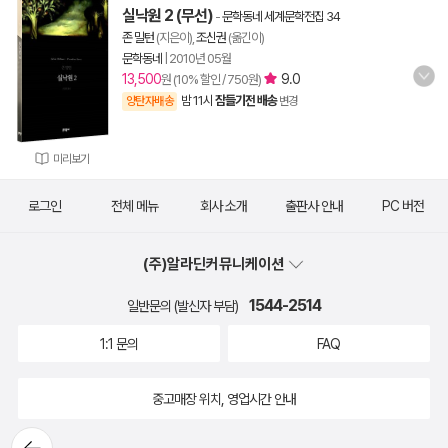
실낙원 2 (무선)
-
문학동네 세계문학전집 34
존 밀턴
(지은이),
조신권
(옮긴이)
문학동네
|
2010년 05월
13,500
9.0
원 (10% 할인 / 750원)
밤 11시
잠들기전 배송
양탄자배송
변경
미리보기
로그인
전체 메뉴
회사 소개
출판사 안내
PC 버전
(주)알라딘커뮤니케이션
1544-2514
일반문의 (발신자 부담)
1:1 문의
FAQ
중고매장 위치, 영업시간 안내
뒤로가