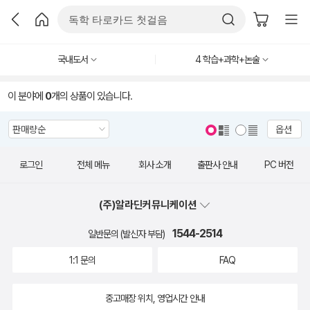
국내도서
4 학습+과학+논술
이 분야에
0
개의 상품이 있습니다.
옵션
로그인
전체 메뉴
회사 소개
출판사 안내
PC 버전
(주)알라딘커뮤니케이션
1544-2514
일반문의 (발신자 부담)
1:1 문의
FAQ
중고매장 위치, 영업시간 안내